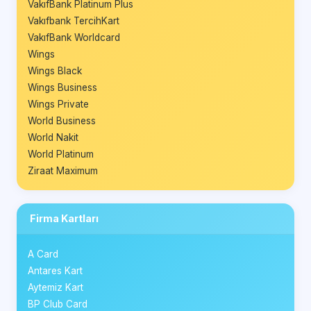
VakıfBank Platinum Plus
Vakıfbank TercihKart
VakıfBank Worldcard
Wings
Wings Black
Wings Business
Wings Private
World Business
World Nakit
World Platinum
Ziraat Maximum
Firma Kartları
A Card
Antares Kart
Aytemiz Kart
BP Club Card