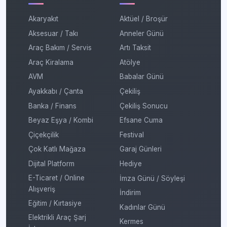
Akaryakıt
Aktüel / Broşür
Aksesuar / Takı
Anneler Günü
Araç Bakım / Servis
Artı Taksit
Araç Kiralama
Atölye
AVM
Babalar Günü
Ayakkabı / Çanta
Çekiliş
Banka / Finans
Çekiliş Sonucu
Beyaz Eşya / Kombi
Efsane Cuma
Çiçekçilik
Festival
Çok Katlı Mağaza
Garaj Günleri
Dijital Platform
Hediye
E-Ticaret / Online
İmza Günü / Söyleşi
Alışveriş
İndirim
Eğitim / Kırtasiye
Kadınlar Günü
Elektrikli Araç Şarj
Kermes