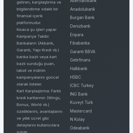
AlternatifBank
getiren, karşılaştırma ve
bilgilendirme odaklı bir
Anadolubank
finansal içerik
Burgan Bank
platformudur.
Denizbank
Kısaca şu işleri yapar:
Enpara
Kampanya Takibi:
Fibabanka
Bankaların (Akbank,
Garanti, Yapı Kredi vb.)
Garanti BBVA
banka bazlı veya kart
Getirfinans
bazlı sunduğu puan,
Halkbank
taksit ve indirim
HSBC
kampanyalarını güncel
olarak listeler.
ICBC Turkey
Kart Karşılaştırma: Farklı
ING Bank
kredi kartlarının (Wings,
Kuveyt Türk
Bonus, World vb.)
Mastercard
özelliklerini, avantajlarını
ve yıllık ücret gibi
N Kolay
detaylarını kullanıcılara
Odeabank
sunar.