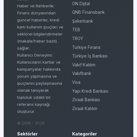
ON Dijital
Haber ve Rehberlik:
QNB Finansbank
Finans dünyasından
güncel haberler, kredi
Şekerbank
kartı kullanım ipuçları ve
TEB
sektörel bilgilendirmeler
TROY
(makale/haber bazlı)
Türkiye Finans
sağlar.
Kullanıcı Deneyimi:
Türkiye İş Bankası
Kullanıcıların kartlar ve
Vakıf Katılım
kampanyalar hakkında
Vakıfbank
yorum yapmasına ve
Visa
ipuçlarını paylaşmasına
olanak tanıyarak
Yapı Kredi Bankası
topluluk odaklı bir
Ziraat Bankası
referans kaynağı
Ziraat Katılım
oluşturur.
© 2018 - 2026
Sektörler
Kategoriler