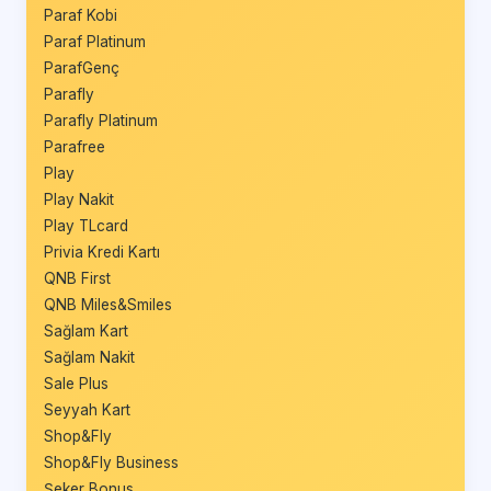
Paraf Kobi
Paraf Platinum
ParafGenç
Parafly
Parafly Platinum
Parafree
Play
Play Nakit
Play TLcard
Privia Kredi Kartı
QNB First
QNB Miles&Smiles
Sağlam Kart
Sağlam Nakit
Sale Plus
Seyyah Kart
Shop&Fly
Shop&Fly Business
Şeker Bonus