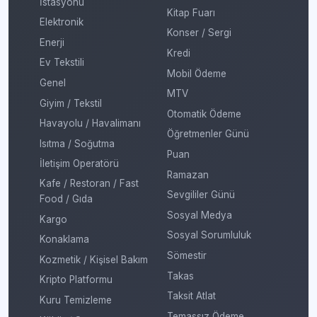
İstasyonu
Kitap Fuarı
Elektronik
Konser / Sergi
Enerji
Kredi
Ev Tekstili
Mobil Ödeme
Genel
MTV
Giyim / Tekstil
Otomatik Ödeme
Havayolu / Havalimanı
Öğretmenler Günü
Isıtma / Soğutma
Puan
İletişim Operatörü
Ramazan
Kafe / Restoran / Fast
Sevgililer Günü
Food / Gıda
Sosyal Medya
Kargo
Sosyal Sorumluluk
Konaklama
Sömestir
Kozmetik / Kişisel Bakım
Takas
Kripto Platformu
Taksit Atlat
Kuru Temizleme
Temassız Ödeme