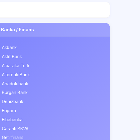
Banka / Finans
Akbank
Aktif Bank
Albaraka Türk
AlternatifBank
Anadolubank
Burgan Bank
Denizbank
Enpara
Fibabanka
Garanti BBVA
Getirfinans