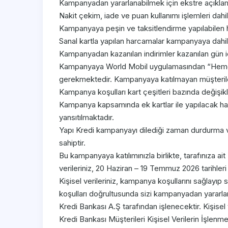
Kampanyadan yararlanabilmek için ekstre açıkla
Nakit çekim, iade ve puan kullanımı işlemleri dahil 
Kampanyaya peşin ve taksitlendirme yapılabilen h
Sanal kartla yapılan harcamalar kampanyaya dahild
Kampanyadan kazanılan indirimler kazanılan gün içer
Kampanyaya World Mobil uygulamasından “Hemen K
gerekmektedir. Kampanyaya katılmayan müşteri
Kampanya koşulları kart çeşitleri bazında değişikli
Kampanya kapsamında ek kartlar ile yapılacak harc
yansıtılmaktadır.
Yapı Kredi kampanyayı dilediği zaman durdurma v
sahiptir.
Bu kampanyaya katılımınızla birlikte, tarafınıza ait
verileriniz, 20 Haziran – 19 Temmuz 2026 tarihleri
Kişisel verileriniz, kampanya koşullarını sağlayı
koşulları doğrultusunda sizi kampanyadan yararla
Kredi Bankası A.Ş tarafından işlenecektir. Kişisel veri
Kredi Bankası Müşterileri Kişisel Verilerin İşlenme