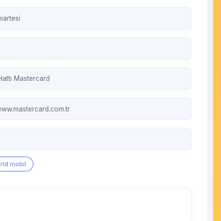
artesi
Hattı
Mastercard
/www.mastercard.com.tr
rld mobil