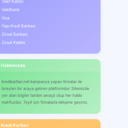
Vakıf Katılım
Vakıfbank
Visa
Yapı Kredi Bankası
Ziraat Bankası
Ziraat Katılım
Hakkımızda
kredikartlari.net kampanya yapan firmalar ile
bireyleri bir araya getiren platformdur. Sitemizde
yer alan bilgiler tanıtım amaçlı olup her hakkı
mahfuzdur. Teyit için firmalarla iletişime geçiniz.
Kredi Kartları