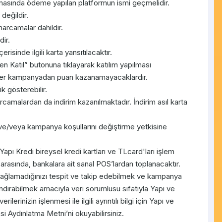
masında ödeme yapılan platformun ismi geçmelidir.
değildir.
arcamalar dahildir.
ir.
isinde ilgili karta yansıtılacaktır.
atıl” butonuna tıklayarak katılım yapılması
ler kampanyadan puan kazanamayacaklardır.
k gösterebilir.
amalardan da indirim kazanılmaktadır. İndirim asıl karta
e/veya kampanya koşullarını değiştirme yetkisine
 Yapı Kredi bireysel kredi kartları ve TLcard'ları işlem
 arasında, bankalara ait sanal POS’lardan toplanacaktır.
p sağlamadığınızı tespit ve takip edebilmek ve kampanya
ndırabilmek amacıyla veri sorumlusu sıfatıyla Yapı ve
lerinizin işlenmesi ile ilgili ayrıntılı bilgi için Yapı ve
si Aydınlatma Metni’ni okuyabilirsiniz.