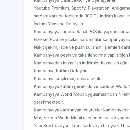
Kampanyaya Dahil Sektör ve Üye İşyerleri
Youtube Premium, Spotify, Playstation, Aralgame
harcamalarında toplamda 300 TL indirim kazanılm
İndirim Yansıma Detayları
Kampanyaya sadece Sanal POS ile yapılan harcama
Fiziksel POS ile yapılan harcamalar kampanyaya da
Nakit çekim, iade ve puan kullanımı işlemleri dahil 
Kampanyaya peşin ve taksitlendirme yapılabilen h
Kampanyadan kazanılan indirimler kazanılan gün içer
Kampanya Katılım Detayları
Kampanya seçili müşterilere özeldir.
Kampanyaya katılım gereklidir ve sadece World M
Kampanyaya World Mobil uygulamasından "Hemen K
gerekmektedir.
Kampanyaya katılmayan müşteriler kampanyadan
Müşterilerin World Mobil üzerinden katılım yapabi
Yapı Kredi bireysel kredi kartı veya bireysel TLc