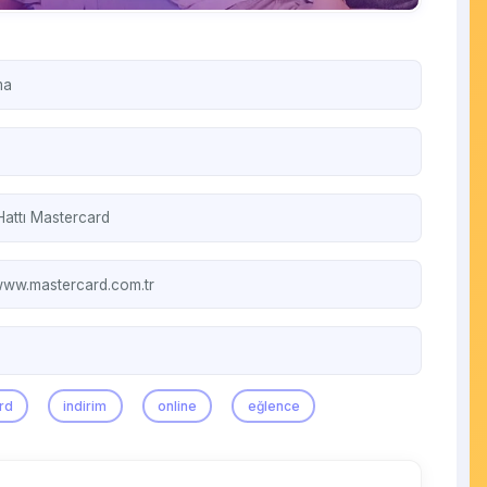
ma
Hattı
Mastercard
/www.mastercard.com.tr
rd
indirim
online
eğlence