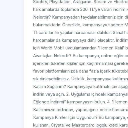
Spotify, Playstation, Aralgame, Steam ve Electro
harcamalarda toplamda 300 TL’ye varan indirim k
Nelerdir? Kampanyadan faydalanabilmeniz için di
bulunmaktadır. Öncelikle, kampanyaya sadece Mast
TLcard'lar ile yapılan harcamalar dahildir. Sanal h
harcamalar da kampanyaya dahil olacaktır. İndirim 
için World Mobil uygulamasından 'Hemen Katıl'
Avantajları Nelerdir? Bu kampanya, online eğlen
içerikleri tüketen kişiler için kaçırılmaması gereke
favori platformlarınızda daha fazla içerik tüketebi
sık dinleyebilirsiniz. Üstelik, kampanyaya katıl
Katılım Sağlarım? Kampanyaya katılmak için aşağıda
indirin veya açın. 2. Uygulama içindeki kampanya
Eğlence İndirimi” kampanyasını bulun. 4. 'Hemen 
Katılımınızın ardından, yapacağınız online harcam
Kampanya Kimler İçin Uygundur? Bu kampanya, onl
kullanan, Crystal ve Mastercard logolu kredi kar