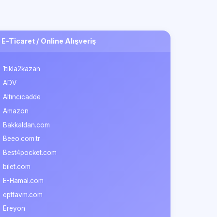
E-Ticaret / Online Alışveriş
1tikla2kazan
ADV
Altıncıcadde
Amazon
Bakkaldan.com
Beeo.com.tr
Best4pocket.com
bilet.com
E-Hamal.com
epttavm.com
Ereyon