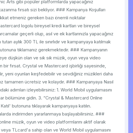
nic Arts gibi popüler platformlarda yapacağınız
azanma fırsatı sizi bekliyor. ### Kampanya Koşulları
kkat etmeniz gereken bazı önemli noktalar
ercard logolu bireysel kredi kartları ve bireysel
arcamalar geçerli olup, asıl ve ek kartlarınızla yapacağınız
tutarı aylık 300 TL ile sınırlıdır ve kampanyaya katılmak
 butonuna tıklamanız gerekmektedir. ### Kampanyanın
ceye düşkün olan ve sık sık müzik, oyun veya video
n bir fırsat. Crystal ve Mastercard işbirliği sayesinde,
lir, yeni oyunları keşfedebilir ve sevdiğiniz müzikleri daha
ımınız tamamen ücretsiz ve kolaydır. ### Kampanyaya Nasıl
ki adımları izleyebilirsiniz: 1. World Mobil uygulamasını
lar bölümüne gidin. 3. “Crystal & Mastercard Online
Katıl' butonuna tıklayarak kampanyaya katılın.
alarda indirimden yararlanmaya başlayabilirsiniz. ###
ine müzik, oyun ve video platformlarını aktif olarak
tı veya TLcard'a sahip olan ve World Mobil uygulamasını