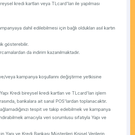
eysel kredi kartları veya TLcard'ları ile yapılması
kampanyaya dahil edilebilmesi için bağlı oldukları asıl kartın
k gösterebilir.
rcamalardan da indirim kazanılmaktadır.
e/veya kampanya koşullarını değiştirme yetkisine
 Yapı Kredi bireysel kredi kartları ve TLcard'ları işlem
arasında, bankalara ait sanal POS'lardan toplanacaktır.
p sağlamadığınızı tespit ve takip edebilmek ve kampanya
ndırabilmek amacıyla veri sorumlusu sıfatıyla Yapı ve
gi için Yapı ve Kredi Bankası Müşterileri Kişisel Verilerin