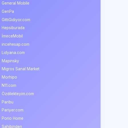
General Mobile
GenPa
GittiGidiyor.com
Hepsiburada
İmeceMobil
incehesap.com
Lidyana.com
Mapinsky
Migros Sanal Market
Morhipo
N11.com
Özdilekteyim.com
Paribu
Pariyer.com
Porio Home
Sahibinden