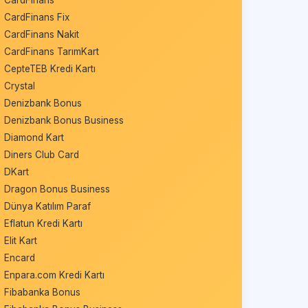
CardFinans
CardFinans Fix
CardFinans Nakit
CardFinans TarımKart
CepteTEB Kredi Kartı
Crystal
Denizbank Bonus
Denizbank Bonus Business
Diamond Kart
Diners Club Card
DKart
Dragon Bonus Business
Dünya Katılım Paraf
Eflatun Kredi Kartı
Elit Kart
Encard
Enpara.com Kredi Kartı
Fibabanka Bonus