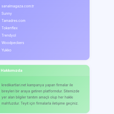
sanalmagaza.com.tr
Sunny
Tamadres.com
Tokenflex
Trendyol
Woodpeckers
Yukko
Hakkımızda
kredikartlari.net kampanya yapan firmalar ile
bireyleri bir araya getiren platformdur. Sitemizde
yer alan bilgiler tanıtım amaçlı olup her hakkı
mahfuzdur. Teyit için firmalarla iletişime geçiniz.