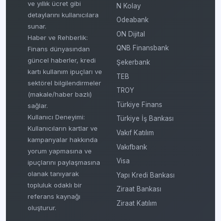
ve yıllık ücret gibi
N Kolay
detaylarını kullanıcılara
Odeabank
sunar.
ON Dijital
Haber ve Rehberlik:
QNB Finansbank
Finans dünyasından
güncel haberler, kredi
Şekerbank
kartı kullanım ipuçları ve
TEB
sektörel bilgilendirmeler
TROY
(makale/haber bazlı)
Türkiye Finans
sağlar.
Kullanıcı Deneyimi:
Türkiye İş Bankası
Kullanıcıların kartlar ve
Vakıf Katılım
kampanyalar hakkında
Vakıfbank
yorum yapmasına ve
Visa
ipuçlarını paylaşmasına
olanak tanıyarak
Yapı Kredi Bankası
topluluk odaklı bir
Ziraat Bankası
referans kaynağı
Ziraat Katılım
oluşturur.