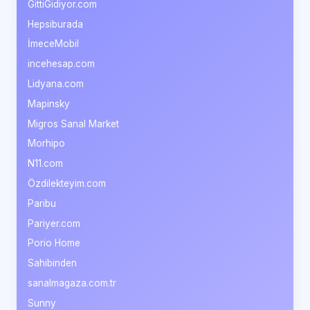
GittiGidiyor.com
Hepsiburada
İmeceMobil
incehesap.com
Lidyana.com
Mapinsky
Migros Sanal Market
Morhipo
N11.com
Özdilekteyim.com
Paribu
Pariyer.com
Porio Home
Sahibinden
sanalmagaza.com.tr
Sunny