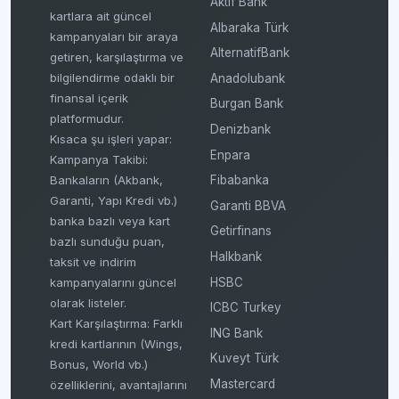
Aktif Bank
kartlara ait güncel
Albaraka Türk
kampanyaları bir araya
AlternatifBank
getiren, karşılaştırma ve
bilgilendirme odaklı bir
Anadolubank
finansal içerik
Burgan Bank
platformudur.
Denizbank
Kısaca şu işleri yapar:
Enpara
Kampanya Takibi:
Fibabanka
Bankaların (Akbank,
Garanti, Yapı Kredi vb.)
Garanti BBVA
banka bazlı veya kart
Getirfinans
bazlı sunduğu puan,
Halkbank
taksit ve indirim
HSBC
kampanyalarını güncel
olarak listeler.
ICBC Turkey
Kart Karşılaştırma: Farklı
ING Bank
kredi kartlarının (Wings,
Kuveyt Türk
Bonus, World vb.)
Mastercard
özelliklerini, avantajlarını