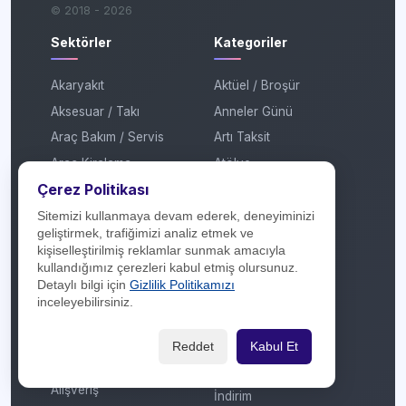
© 2018 - 2026
Sektörler
Kategoriler
Akaryakıt
Aktüel / Broşür
Aksesuar / Takı
Anneler Günü
Araç Bakım / Servis
Artı Taksit
Araç Kiralama
Atölye
Çerez Politikası
AVM
Babalar Günü
Ayakkabı / Çanta
Çekiliş
Sitemizi kullanmaya devam ederek, deneyiminizi
geliştirmek, trafiğimizi analiz etmek ve
Banka / Finans
Çekiliş Sonucu
kişiselleştirilmiş reklamlar sunmak amacıyla
Beyaz Eşya / Kombi
Efsane Cuma
kullandığımız çerezleri kabul etmiş olursunuz.
Detaylı bilgi için
Gizlilik Politikamızı
Çiçekçilik
Festival
inceleyebilirsiniz.
Çok Katlı Mağaza
Garaj Günleri
Dijital Platform
Hediye
Reddet
Kabul Et
E-Ticaret / Online
İmza Günü / Söyleşi
Alışveriş
İndirim