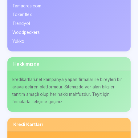
Tamadres.com
Tokenflex
Trendyol
Woodpeckers
Yukko
Hakkımızda
kredikartlari.net kampanya yapan firmalar ile bireyleri bir
araya getiren platformdur. Sitemizde yer alan bilgiler
tanıtım amaçlı olup her hakkı mahfuzdur. Teyit için
firmalarla iletişime geçiniz.
Kredi Kartları