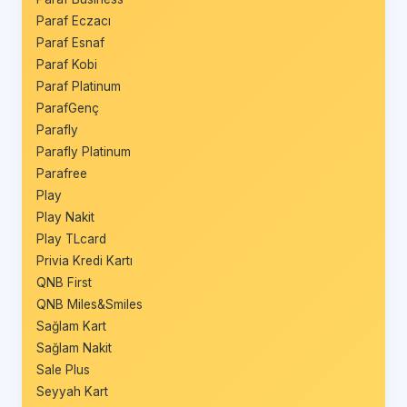
Paraf Eczacı
Paraf Esnaf
Paraf Kobi
Paraf Platinum
ParafGenç
Parafly
Parafly Platinum
Parafree
Play
Play Nakit
Play TLcard
Privia Kredi Kartı
QNB First
QNB Miles&Smiles
Sağlam Kart
Sağlam Nakit
Sale Plus
Seyyah Kart