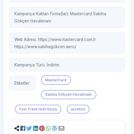
Kampanya Katılan Firma(lar):
Mastercard
Sabiha
Gökçen Havalimanı
Web Adresi:
https://www.mastercard.com.tr
https://www.sabihagokcen.aero/
Kampanya Türü:
İndirim
MasterCard
Etiketler:
Sabiha Gökçen Havalimanı
Fast Track Hızlı Geçiş
ücretsiz