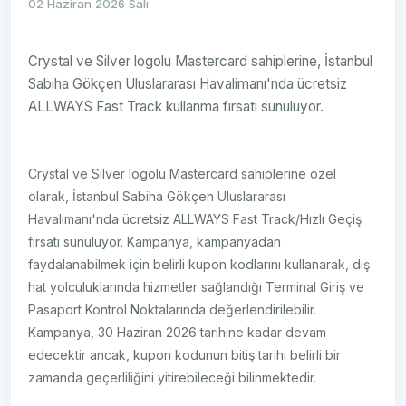
02 Haziran 2026 Salı
Crystal ve Silver logolu Mastercard sahiplerine, İstanbul
Sabiha Gökçen Uluslararası Havalimanı'nda ücretsiz
ALLWAYS Fast Track kullanma fırsatı sunuluyor.
Crystal ve Silver logolu Mastercard sahiplerine özel
olarak, İstanbul Sabiha Gökçen Uluslararası
Havalimanı'nda ücretsiz ALLWAYS Fast Track/Hızlı Geçiş
fırsatı sunuluyor. Kampanya, kampanyadan
faydalanabilmek için belirli kupon kodlarını kullanarak, dış
hat yolculuklarında hizmetler sağlandığı Terminal Giriş ve
Pasaport Kontrol Noktalarında değerlendirilebilir.
Kampanya, 30 Haziran 2026 tarihine kadar devam
edecektir ancak, kupon kodunun bitiş tarihi belirli bir
zamanda geçerliliğini yitirebileceği bilinmektedir.