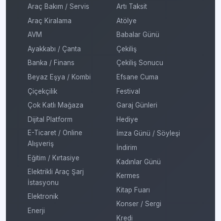
Araç Bakım / Servis
Artı Taksit
Araç Kiralama
Atölye
AVM
Babalar Günü
Ayakkabı / Çanta
Çekiliş
Banka / Finans
Çekiliş Sonucu
Beyaz Eşya / Kombi
Efsane Cuma
Çiçekçilik
Festival
Çok Katlı Mağaza
Garaj Günleri
Dijital Platform
Hediye
E-Ticaret / Online
İmza Günü / Söyleşi
Alışveriş
İndirim
Eğitim / Kırtasiye
Kadınlar Günü
Elektrikli Araç Şarj
Kermes
İstasyonu
Kitap Fuarı
Elektronik
Konser / Sergi
Enerji
Kredi