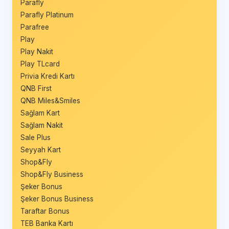
Parafly
Parafly Platinum
Parafree
Play
Play Nakit
Play TLcard
Privia Kredi Kartı
QNB First
QNB Miles&Smiles
Sağlam Kart
Sağlam Nakit
Sale Plus
Seyyah Kart
Shop&Fly
Shop&Fly Business
Şeker Bonus
Şeker Bonus Business
Taraftar Bonus
TEB Banka Kartı