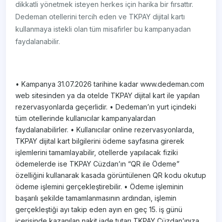
dikkatli yönetmek isteyen herkes için harika bir fırsattır.
Dedeman otellerini tercih eden ve TKPAY dijital kartı
kullanmaya istekli olan tüm misafirler bu kampanyadan
faydalanabilir.
• Kampanya 31.07.2026 tarihine kadar www.dedeman.com
web sitesinden ya da otelde TKPAY dijital kart ile yapılan
rezervasyonlarda geçerlidir. • Dedeman’ın yurt içindeki
tüm otellerinde kullanıcılar kampanyalardan
faydalanabilirler. • Kullanıcılar online rezervasyonlarda,
TKPAY dijital kart bilgilerini ödeme sayfasına girerek
işlemlerini tamamlayabilir, otellerde yapılacak fiziki
ödemelerde ise TKPAY Cüzdan’ın “QR ile Ödeme”
özelliğini kullanarak kasada görüntülenen QR kodu okutup
ödeme işlemini gerçekleştirebilir. • Ödeme işleminin
başarılı şekilde tamamlanmasının ardından, işlemin
gerçekleştiği ayı takip eden ayın en geç 15. iş günü
içerisinde kazanılan nakit iade tutarı TKPAY Cüzdan’ınıza