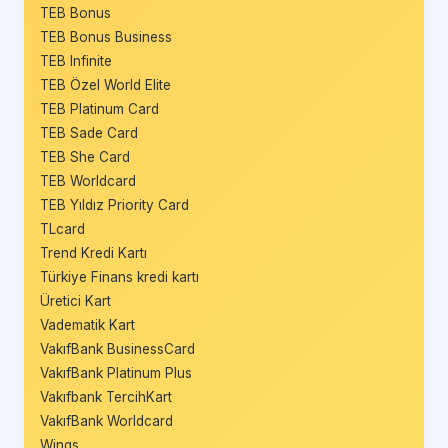
TEB Bonus
TEB Bonus Business
TEB Infinite
TEB Özel World Elite
TEB Platinum Card
TEB Sade Card
TEB She Card
TEB Worldcard
TEB Yıldız Priority Card
TLcard
Trend Kredi Kartı
Türkiye Finans kredi kartı
Üretici Kart
Vadematik Kart
VakıfBank BusinessCard
VakıfBank Platinum Plus
Vakıfbank TercihKart
VakıfBank Worldcard
Wings