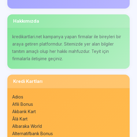
Hakkımızda
kredikartlari.net kampanya yapan firmalar ile bireyleri bir
araya getiren platformdur. Sitemizde yer alan bilgiler
tanıtım amaçlı olup her hakkı mahfuzdur. Teyit için
firmalarla iletişime geçiniz.
Kredi Kartları
Adios
Afili Bonus
Akbank Kart
Âlâ Kart
Albaraka World
Alternatifbank Bonus