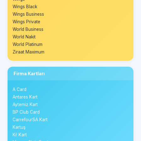
Wings Black
Wings Business
Wings Private
World Business
World Nakit
World Platinum
Ziraat Maximum
Firma Kartları
A Card
Antares Kart
Aytemiz Kart
BP Club Card
CarrefourSA Kart
Kartuş
Ki! Kart