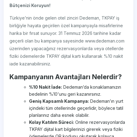
Bütçenizi Koruyun!
Türkiye’nin önde gelen otel zinciri Dedeman, TKPAY iş
birliğiyle hayata geçirilen özel kampanyayla misafirlerine
harika bir fırsat sunuyor. 31 Temmuz 2026 tarihine kadar
geçerli olan bu kampanya sayesinde www.dedeman.com
üzerinden yapacağınız rezervasyonlarda veya otellerde
fiziki ödemelerde TKPAY dijital kartı kullanarak %10 nakit
iade kazanabilirsiniz.
Kampanyanın Avantajları Nelerdir?
%10 Nakit İade:
Dedeman’da konaklamanızın
bedelinin %10'unu geri kazanırsınız.
Geniş Kapsamlı Kampanya:
Dedeman’ın yurt
içindeki tüm otellerinde geçerlidir, böylece tatil
planlarınız daha esnek olabilir.
Kolay Katılım Süreci:
Online rezervasyonlarda
TKPAY dijital kart bilgilerinizi girerek veya fiziki
ödemelerde QR kodunu okutarak kolayca