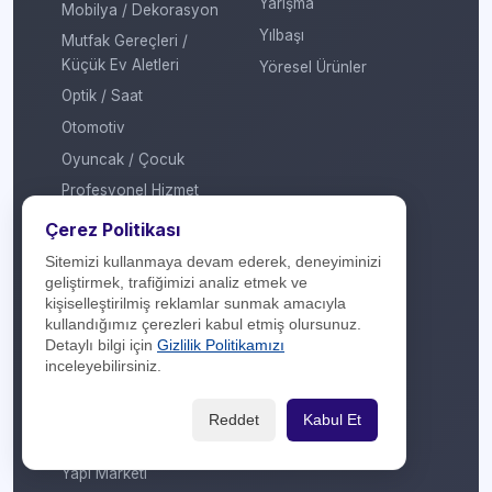
Yarışma
Mobilya / Dekorasyon
Yılbaşı
Mutfak Gereçleri /
Küçük Ev Aletleri
Yöresel Ürünler
Optik / Saat
Otomotiv
Oyuncak / Çocuk
Profesyonel Hizmet
Sağlık / Hastane
Çerez Politikası
Sigorta / Emeklilik
Sitemizi kullanmaya devam ederek, deneyiminizi
geliştirmek, trafiğimizi analiz etmek ve
Spor Giyim
kişiselleştirilmiş reklamlar sunmak amacıyla
Spor Merkezi
kullandığımız çerezleri kabul etmiş olursunuz.
Detaylı bilgi için
Gizlilik Politikamızı
Tasarım
inceleyebilirsiniz.
Turizm / Seyahat
Ulaşım
Reddet
Kabul Et
Veteriner / Pet Shop
Yapı Marketi