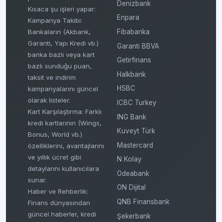
Denizbank
Kısaca şu işleri yapar:
Enpara
Kampanya Takibi:
Fibabanka
Bankaların (Akbank,
Garanti, Yapı Kredi vb.)
Garanti BBVA
banka bazlı veya kart
Getirfinans
bazlı sunduğu puan,
Halkbank
taksit ve indirim
HSBC
kampanyalarını güncel
olarak listeler.
ICBC Turkey
Kart Karşılaştırma: Farklı
ING Bank
kredi kartlarının (Wings,
Kuveyt Türk
Bonus, World vb.)
Mastercard
özelliklerini, avantajlarını
ve yıllık ücret gibi
N Kolay
detaylarını kullanıcılara
Odeabank
sunar.
ON Dijital
Haber ve Rehberlik:
QNB Finansbank
Finans dünyasından
güncel haberler, kredi
Şekerbank