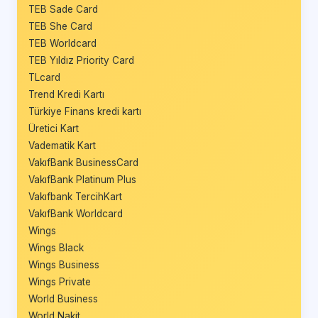
TEB Sade Card
TEB She Card
TEB Worldcard
TEB Yıldız Priority Card
TLcard
Trend Kredi Kartı
Türkiye Finans kredi kartı
Üretici Kart
Vadematik Kart
VakıfBank BusinessCard
VakıfBank Platinum Plus
Vakıfbank TercihKart
VakıfBank Worldcard
Wings
Wings Black
Wings Business
Wings Private
World Business
World Nakit