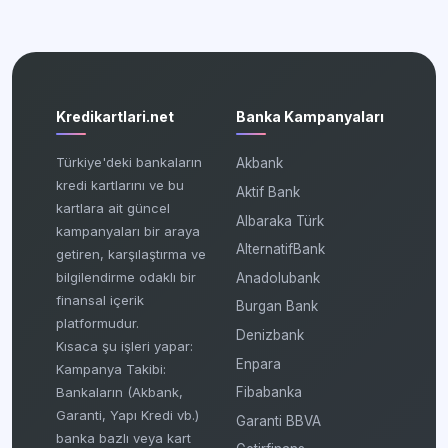
Kredikartlari.net
Banka Kampanyaları
Türkiye'deki bankaların
Akbank
kredi kartlarını ve bu
Aktif Bank
kartlara ait güncel
Albaraka Türk
kampanyaları bir araya
AlternatifBank
getiren, karşılaştırma ve
bilgilendirme odaklı bir
Anadolubank
finansal içerik
Burgan Bank
platformudur.
Denizbank
Kısaca şu işleri yapar:
Enpara
Kampanya Takibi:
Fibabanka
Bankaların (Akbank,
Garanti, Yapı Kredi vb.)
Garanti BBVA
banka bazlı veya kart