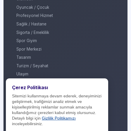
Oyuncak / Çocuk
Profesyonel Hizmet
Sağlık / Hastane
Sigorta / Emeklilik
Spor Giyim
Spor Merkezi
Tasarım
Turizm / Seyahat
Ulaşım
Veteriner / Pet Shop
Çerez Politikası
Yapı Marketi
Sitemizi kullanmaya devam ederek, deneyiminizi
Yurt Dışı / Duty Free
geliştirmek, trafiğimizi analiz etmek ve
kişiselleştirilmiş reklamlar sunmak amacıyla
Hakkımızda
kullandığımız çerezleri kabul etmiş olursunuz.
Detaylı bilgi için
Gizlilik Politikamızı
İletişim
inceleyebilirsiniz.