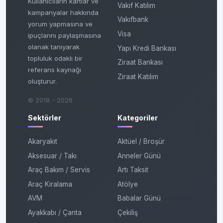
Kullanıcıların kartlar ve
Vakıf Katılım
kampanyalar hakkında
Vakıfbank
yorum yapmasına ve
Visa
ipuçlarını paylaşmasına
olanak tanıyarak
Yapı Kredi Bankası
topluluk odaklı bir
Ziraat Bankası
referans kaynağı
Ziraat Katılım
oluşturur.
© 2018 - 2026
Sektörler
Kategoriler
Akaryakıt
Aktüel / Broşür
Aksesuar / Takı
Anneler Günü
Araç Bakım / Servis
Artı Taksit
Araç Kiralama
Atölye
AVM
Babalar Günü
Ayakkabı / Çanta
Çekiliş