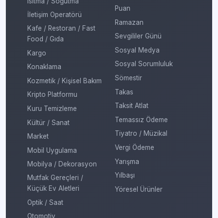
Isıtma / Soğutma
Puan
İletişim Operatörü
Ramazan
Kafe / Restoran / Fast
Sevgililer Günü
Food / Gıda
Sosyal Medya
Kargo
Sosyal Sorumluluk
Konaklama
Sömestir
Kozmetik / Kişisel Bakım
Takas
Kripto Platformu
Taksit Atlat
Kuru Temizleme
Temassız Ödeme
Kültür / Sanat
Tiyatro / Müzikal
Market
Vergi Ödeme
Mobil Uygulama
Yarışma
Mobilya / Dekorasyon
Yılbaşı
Mutfak Gereçleri /
Küçük Ev Aletleri
Yöresel Ürünler
Optik / Saat
Otomotiv