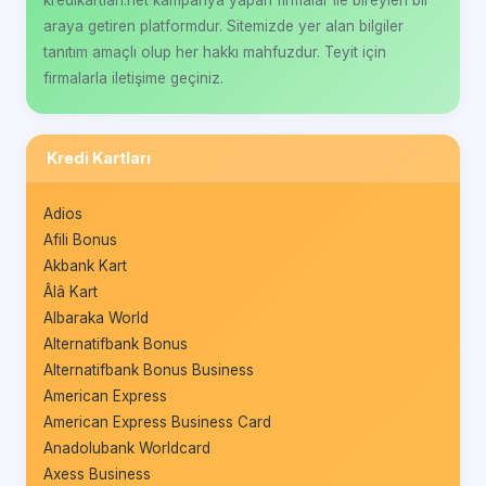
kredikartlari.net kampanya yapan firmalar ile bireyleri bir
araya getiren platformdur. Sitemizde yer alan bilgiler
tanıtım amaçlı olup her hakkı mahfuzdur. Teyit için
firmalarla iletişime geçiniz.
Kredi Kartları
Adios
Afili Bonus
Akbank Kart
Âlâ Kart
Albaraka World
Alternatifbank Bonus
Alternatifbank Bonus Business
American Express
American Express Business Card
Anadolubank Worldcard
Axess Business