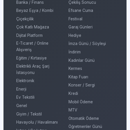
Banka / Finans
Çekiliş Sonucu
Beyaz Eşya / Kombi
Efsane Cuma
Çiçekçilik
Festival
Çok Katlı Mağaza
Garaj Günleri
Dijital Platform
Hediye
E-Ticaret / Online
İmza Günü / Söyleşi
Alışveriş
İndirim
Eğitim / Kırtasiye
Kadınlar Günü
Elektrikli Araç Şarj
Kermes
İstasyonu
Kitap Fuarı
Elektronik
Konser / Sergi
Enerji
Kredi
Ev Tekstili
Mobil Ödeme
Genel
MTV
Giyim / Tekstil
Otomatik Ödeme
Havayolu / Havalimanı
Öğretmenler Günü