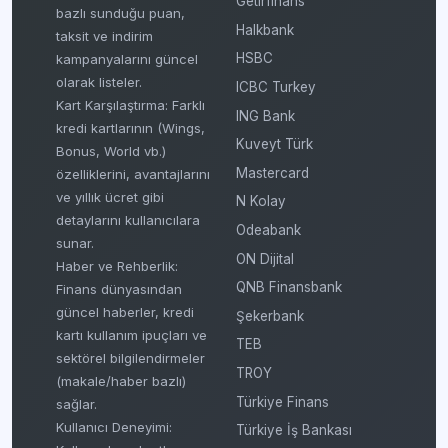
Getirfinans
bazlı sunduğu puan,
Halkbank
taksit ve indirim
HSBC
kampanyalarını güncel
olarak listeler.
ICBC Turkey
Kart Karşılaştırma: Farklı
ING Bank
kredi kartlarının (Wings,
Kuveyt Türk
Bonus, World vb.)
Mastercard
özelliklerini, avantajlarını
ve yıllık ücret gibi
N Kolay
detaylarını kullanıcılara
Odeabank
sunar.
ON Dijital
Haber ve Rehberlik:
QNB Finansbank
Finans dünyasından
güncel haberler, kredi
Şekerbank
kartı kullanım ipuçları ve
TEB
sektörel bilgilendirmeler
TROY
(makale/haber bazlı)
Türkiye Finans
sağlar.
Kullanıcı Deneyimi:
Türkiye İş Bankası