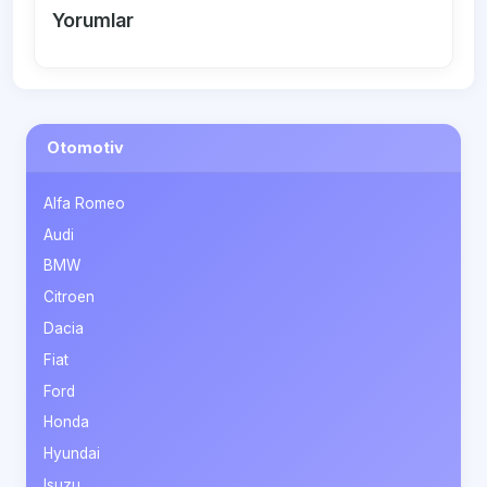
Yorumlar
Otomotiv
Alfa Romeo
Audi
BMW
Citroen
Dacia
Fiat
Ford
Honda
Hyundai
Isuzu