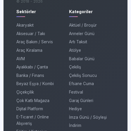
© 2018 - 2026
Sektörler
Kategoriler
Akaryakıt
Aktüel / Broşür
Aksesuar / Takı
Anneler Günü
Araç Bakım / Servis
Artı Taksit
Araç Kiralama
Atölye
AVM
Babalar Günü
Ayakkabı / Çanta
Çekiliş
Banka / Finans
Çekiliş Sonucu
Beyaz Eşya / Kombi
Efsane Cuma
Çiçekçilik
Festival
Çok Katlı Mağaza
Garaj Günleri
Dijital Platform
Hediye
E-Ticaret / Online
İmza Günü / Söyleşi
Alışveriş
İndirim