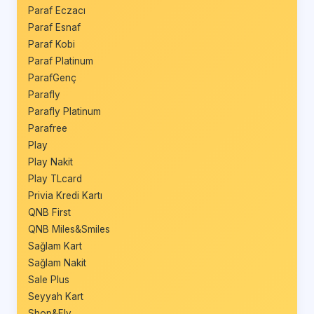
Paraf Eczacı
Paraf Esnaf
Paraf Kobi
Paraf Platinum
ParafGenç
Parafly
Parafly Platinum
Parafree
Play
Play Nakit
Play TLcard
Privia Kredi Kartı
QNB First
QNB Miles&Smiles
Sağlam Kart
Sağlam Nakit
Sale Plus
Seyyah Kart
Shop&Fly