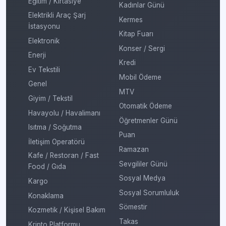
Eğitim / Kırtasiye
Kadınlar Günü
Elektrikli Araç Şarj
Kermes
İstasyonu
Kitap Fuarı
Elektronik
Konser / Sergi
Enerji
Kredi
Ev Tekstili
Mobil Ödeme
Genel
MTV
Giyim / Tekstil
Otomatik Ödeme
Havayolu / Havalimanı
Öğretmenler Günü
Isıtma / Soğutma
Puan
İletişim Operatörü
Ramazan
Kafe / Restoran / Fast
Sevgililer Günü
Food / Gıda
Sosyal Medya
Kargo
Sosyal Sorumluluk
Konaklama
Sömestir
Kozmetik / Kişisel Bakım
Takas
Kripto Platformu