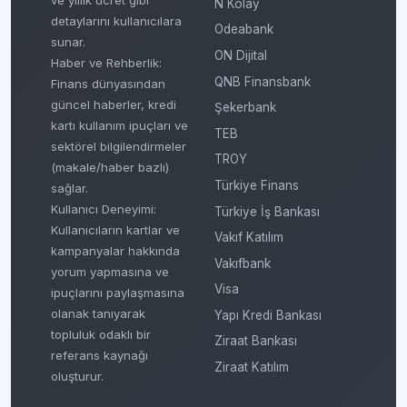
N Kolay
detaylarını kullanıcılara
Odeabank
sunar.
ON Dijital
Haber ve Rehberlik:
QNB Finansbank
Finans dünyasından
güncel haberler, kredi
Şekerbank
kartı kullanım ipuçları ve
TEB
sektörel bilgilendirmeler
TROY
(makale/haber bazlı)
Türkiye Finans
sağlar.
Kullanıcı Deneyimi:
Türkiye İş Bankası
Kullanıcıların kartlar ve
Vakıf Katılım
kampanyalar hakkında
Vakıfbank
yorum yapmasına ve
Visa
ipuçlarını paylaşmasına
olanak tanıyarak
Yapı Kredi Bankası
topluluk odaklı bir
Ziraat Bankası
referans kaynağı
Ziraat Katılım
oluşturur.