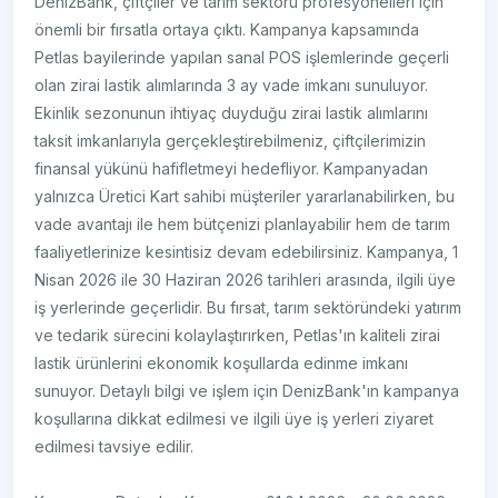
DenizBank, çiftçiler ve tarım sektörü profesyonelleri için
önemli bir fırsatla ortaya çıktı. Kampanya kapsamında
Petlas bayilerinde yapılan sanal POS işlemlerinde geçerli
olan zirai lastik alımlarında 3 ay vade imkanı sunuluyor.
Ekinlik sezonunun ihtiyaç duyduğu zirai lastik alımlarını
taksit imkanlarıyla gerçekleştirebilmeniz, çiftçilerimizin
finansal yükünü hafifletmeyi hedefliyor. Kampanyadan
yalnızca Üretici Kart sahibi müşteriler yararlanabilirken, bu
vade avantajı ile hem bütçenizi planlayabilir hem de tarım
faaliyetlerinize kesintisiz devam edebilirsiniz. Kampanya, 1
Nisan 2026 ile 30 Haziran 2026 tarihleri arasında, ilgili üye
iş yerlerinde geçerlidir. Bu fırsat, tarım sektöründeki yatırım
ve tedarik sürecini kolaylaştırırken, Petlas'ın kaliteli zirai
lastik ürünlerini ekonomik koşullarda edinme imkanı
sunuyor. Detaylı bilgi ve işlem için DenizBank'ın kampanya
koşullarına dikkat edilmesi ve ilgili üye iş yerleri ziyaret
edilmesi tavsiye edilir.