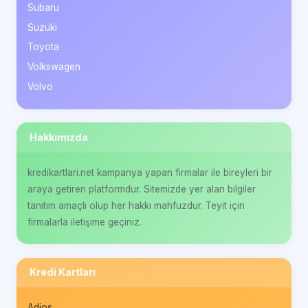
Subaru
Suzuki
Toyota
Volkswagen
Volvo
Hakkımızda
kredikartlari.net kampanya yapan firmalar ile bireyleri bir
araya getiren platformdur. Sitemizde yer alan bilgiler
tanıtım amaçlı olup her hakkı mahfuzdur. Teyit için
firmalarla iletişime geçiniz.
Kredi Kartları
Adios