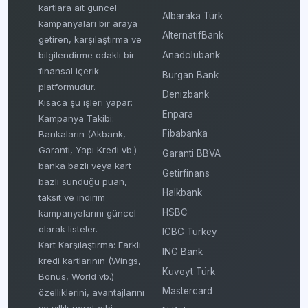
kartlara ait güncel
Albaraka Türk
kampanyaları bir araya
AlternatifBank
getiren, karşılaştırma ve
bilgilendirme odaklı bir
Anadolubank
finansal içerik
Burgan Bank
platformudur.
Denizbank
Kısaca şu işleri yapar:
Enpara
Kampanya Takibi:
Fibabanka
Bankaların (Akbank,
Garanti, Yapı Kredi vb.)
Garanti BBVA
banka bazlı veya kart
Getirfinans
bazlı sunduğu puan,
Halkbank
taksit ve indirim
HSBC
kampanyalarını güncel
olarak listeler.
ICBC Turkey
Kart Karşılaştırma: Farklı
ING Bank
kredi kartlarının (Wings,
Kuveyt Türk
Bonus, World vb.)
Mastercard
özelliklerini, avantajlarını
ve yıllık ücret gibi