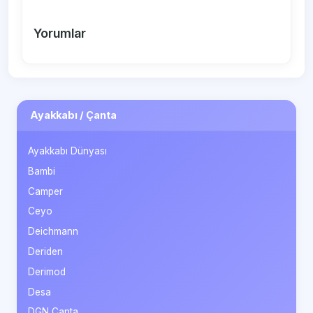
Yorumlar
Ayakkabı / Çanta
Ayakkabı Dünyası
Bambi
Camper
Ceyo
Deichmann
Deriden
Derimod
Desa
DGN Çanta