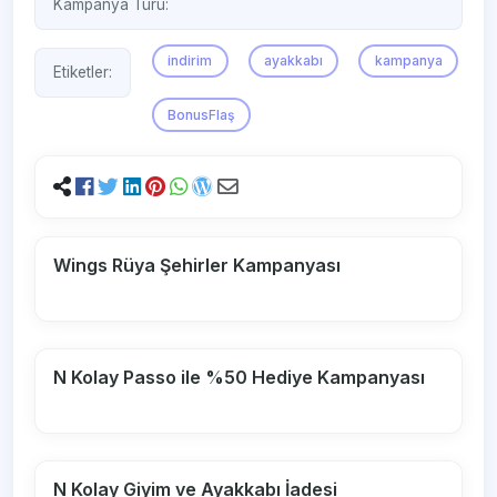
Kampanya Türü:
indirim
ayakkabı
kampanya
Etiketler:
BonusFlaş
Wings Rüya Şehirler Kampanyası
N Kolay Passo ile %50 Hediye Kampanyası
N Kolay Giyim ve Ayakkabı İadesi