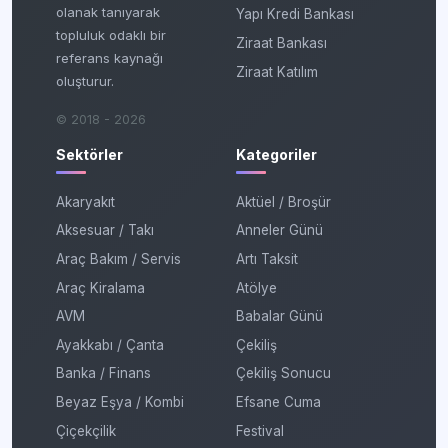
olanak tanıyarak
Yapı Kredi Bankası
topluluk odaklı bir
Ziraat Bankası
referans kaynağı
Ziraat Katılım
oluşturur.
© 2018 - 2026
Sektörler
Kategoriler
Akaryakıt
Aktüel / Broşür
Aksesuar / Takı
Anneler Günü
Araç Bakım / Servis
Artı Taksit
Araç Kiralama
Atölye
AVM
Babalar Günü
Ayakkabı / Çanta
Çekiliş
Banka / Finans
Çekiliş Sonucu
Beyaz Eşya / Kombi
Efsane Cuma
Çiçekçilik
Festival