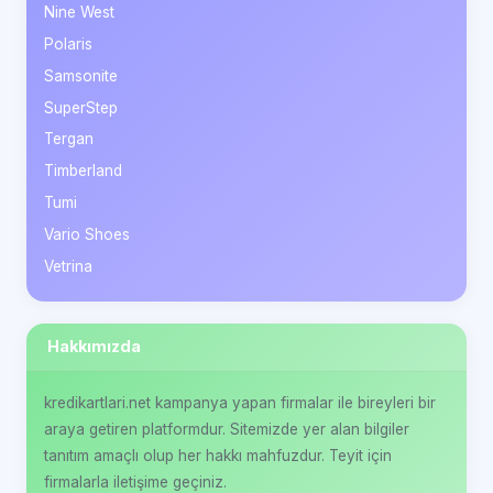
Nine West
Polaris
Samsonite
SuperStep
Tergan
Timberland
Tumi
Vario Shoes
Vetrina
Hakkımızda
kredikartlari.net kampanya yapan firmalar ile bireyleri bir
araya getiren platformdur. Sitemizde yer alan bilgiler
tanıtım amaçlı olup her hakkı mahfuzdur. Teyit için
firmalarla iletişime geçiniz.