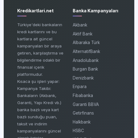
Kredikartlari.net
Banka Kampanyaları
Türkiye'deki bankaların
Akbank
kredi kartlarını ve bu
Aktif Bank
kartlara ait güncel
Albaraka Türk
kampanyaları bir araya
AlternatifBank
getiren, karşılaştırma ve
bilgilendirme odaklı bir
Anadolubank
finansal içerik
Burgan Bank
platformudur.
Denizbank
Kısaca şu işleri yapar:
Enpara
Kampanya Takibi:
Fibabanka
Bankaların (Akbank,
Garanti, Yapı Kredi vb.)
Garanti BBVA
banka bazlı veya kart
Getirfinans
bazlı sunduğu puan,
Halkbank
taksit ve indirim
HSBC
kampanyalarını güncel