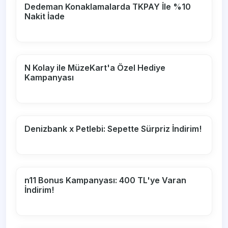
Dedeman Konaklamalarda TKPAY İle %10
Nakit İade
N Kolay ile MüzeKart'a Özel Hediye
Kampanyası
Denizbank x Petlebi: Sepette Sürpriz İndirim!
n11 Bonus Kampanyası: 400 TL'ye Varan
İndirim!