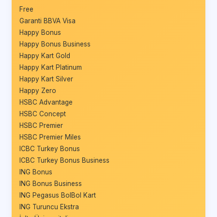
Free
Garanti BBVA Visa
Happy Bonus
Happy Bonus Business
Happy Kart Gold
Happy Kart Platinum
Happy Kart Silver
Happy Zero
HSBC Advantage
HSBC Concept
HSBC Premier
HSBC Premier Miles
ICBC Turkey Bonus
ICBC Turkey Bonus Business
ING Bonus
ING Bonus Business
ING Pegasus BolBol Kart
ING Turuncu Ekstra