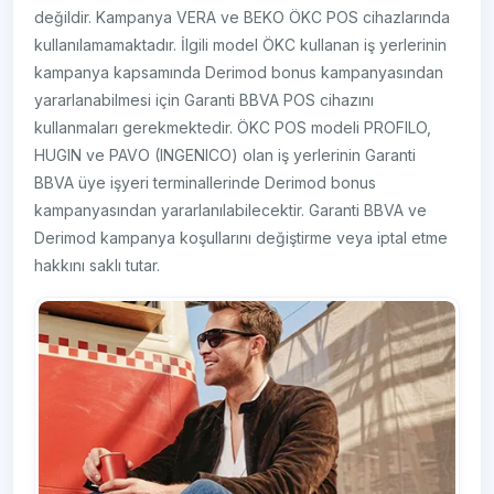
değildir. Kampanya VERA ve BEKO ÖKC POS cihazlarında
kullanılamamaktadır. İlgili model ÖKC kullanan iş yerlerinin
kampanya kapsamında Derimod bonus kampanyasından
yararlanabilmesi için Garanti BBVA POS cihazını
kullanmaları gerekmektedir. ÖKC POS modeli PROFILO,
HUGIN ve PAVO (INGENICO) olan iş yerlerinin Garanti
BBVA üye işyeri terminallerinde Derimod bonus
kampanyasından yararlanılabilecektir. Garanti BBVA ve
Derimod kampanya koşullarını değiştirme veya iptal etme
hakkını saklı tutar.