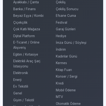
Ayakkabı / Çanta
Çekiliş
Banka / Finans
Çekiliş Sonucu
Beyaz Eşya / Kombi
Efsane Cuma
Çiçekçilik
Festival
Çok Katlı Mağaza
Garaj Günleri
Dijital Platform
Hediye
E-Ticaret / Online
İmza Günü / Söyleşi
Alışveriş
İndirim
Eğitim / Kırtasiye
Kadınlar Günü
Elektrikli Araç Şarj
Kermes
İstasyonu
Kitap Fuarı
Elektronik
Konser / Sergi
Enerji
Kredi
Ev Tekstili
Mobil Ödeme
Genel
MTV
Giyim / Tekstil
Otomatik Ödeme