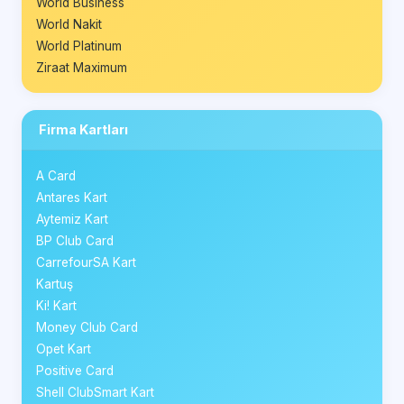
World Business
World Nakit
World Platinum
Ziraat Maximum
Firma Kartları
A Card
Antares Kart
Aytemiz Kart
BP Club Card
CarrefourSA Kart
Kartuş
Ki! Kart
Money Club Card
Opet Kart
Positive Card
Shell ClubSmart Kart