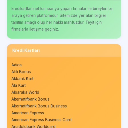
kredikartlari.net kampanya yapan firmalar ile bireyleri bir
araya getiren platformdur. Sitemizde yer alan bilgiler
tanıtım amaçlı olup her hakkı mahfuzdur. Teyit için
firmalarla iletişime geçiniz.
Kredi Kartları
Adios
Afili Bonus
Akbank Kart
Âlâ Kart
Albaraka World
Alternatifbank Bonus
Alternatifbank Bonus Business
American Express
American Express Business Card
Anadolubank Worldcard