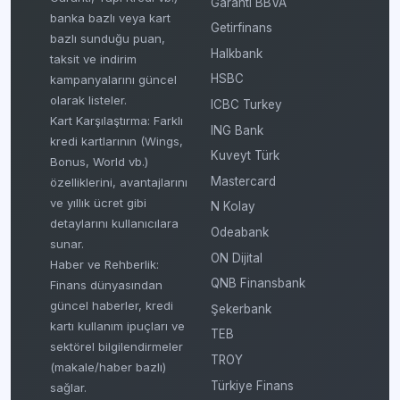
Garanti BBVA
banka bazlı veya kart
Getirfinans
bazlı sunduğu puan,
Halkbank
taksit ve indirim
HSBC
kampanyalarını güncel
olarak listeler.
ICBC Turkey
Kart Karşılaştırma: Farklı
ING Bank
kredi kartlarının (Wings,
Kuveyt Türk
Bonus, World vb.)
Mastercard
özelliklerini, avantajlarını
ve yıllık ücret gibi
N Kolay
detaylarını kullanıcılara
Odeabank
sunar.
ON Dijital
Haber ve Rehberlik:
QNB Finansbank
Finans dünyasından
güncel haberler, kredi
Şekerbank
kartı kullanım ipuçları ve
TEB
sektörel bilgilendirmeler
TROY
(makale/haber bazlı)
Türkiye Finans
sağlar.