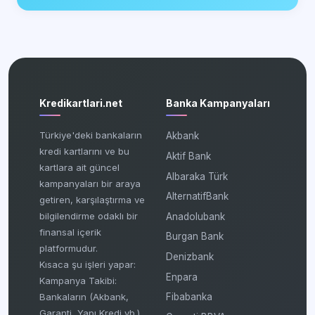
Kredikartlari.net
Banka Kampanyaları
Türkiye'deki bankaların
Akbank
kredi kartlarını ve bu
Aktif Bank
kartlara ait güncel
Albaraka Türk
kampanyaları bir araya
AlternatifBank
getiren, karşılaştırma ve
bilgilendirme odaklı bir
Anadolubank
finansal içerik
Burgan Bank
platformudur.
Denizbank
Kısaca şu işleri yapar:
Enpara
Kampanya Takibi:
Fibabanka
Bankaların (Akbank,
Garanti, Yapı Kredi vb.)