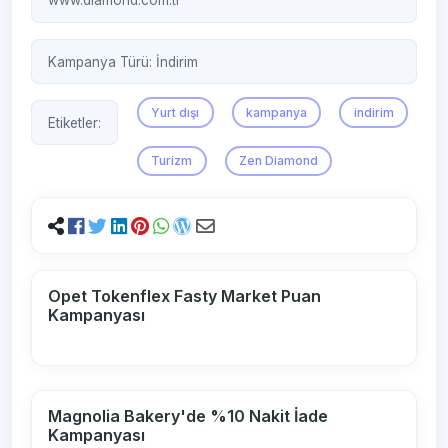
www.diamond.com.tr
Kampanya Türü:
İndirim
Yurt dışı
kampanya
indirim
Etiketler:
Turizm
Zen Diamond
Opet Tokenflex Fasty Market Puan
Kampanyası
Magnolia Bakery'de %10 Nakit İade
Kampanyası