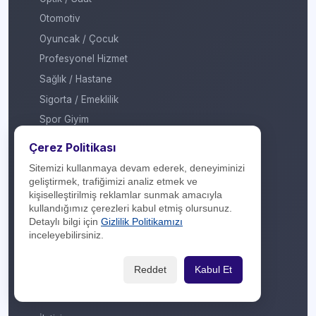
Otomotiv
Oyuncak / Çocuk
Profesyonel Hizmet
Sağlık / Hastane
Sigorta / Emeklilik
Spor Giyim
Spor Merkezi
Çerez Politikası
Tasarım
Sitemizi kullanmaya devam ederek, deneyiminizi
Turizm / Seyahat
geliştirmek, trafiğimizi analiz etmek ve
kişiselleştirilmiş reklamlar sunmak amacıyla
Ulaşım
kullandığımız çerezleri kabul etmiş olursunuz.
Veteriner / Pet Shop
Detaylı bilgi için
Gizlilik Politikamızı
inceleyebilirsiniz.
Yapı Marketi
Yurt Dışı / Duty Free
Reddet
Kabul Et
Hakkımızda