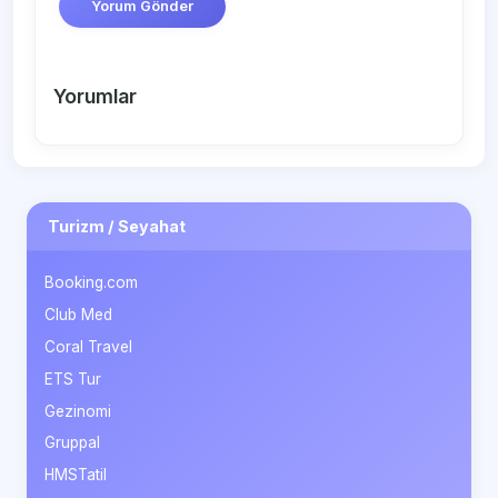
Yorum Gönder
Yorumlar
Turizm / Seyahat
Booking.com
Club Med
Coral Travel
ETS Tur
Gezinomi
Gruppal
HMSTatil