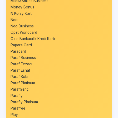
Miles&Smiles Business
Money Bonus
N Kolay Kart
Neo
Neo Business
Opet Worldcard
Özel Bankacılık Kredi Kartı
Papara Card
Paracard
Paraf Business
Paraf Eczacı
Paraf Esnaf
Paraf Kobi
Paraf Platinum
ParafGenç
Parafly
Parafly Platinum
Parafree
Play