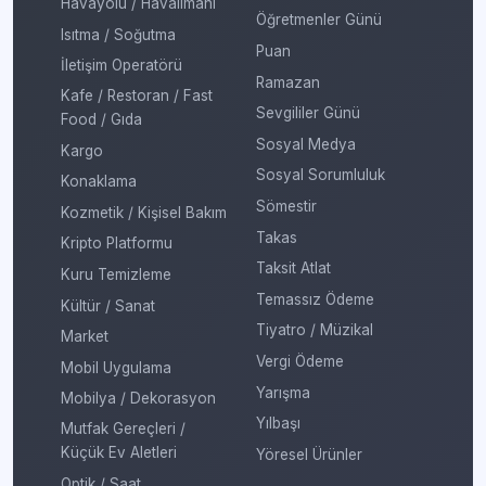
Havayolu / Havalimanı
Öğretmenler Günü
Isıtma / Soğutma
Puan
İletişim Operatörü
Ramazan
Kafe / Restoran / Fast
Sevgililer Günü
Food / Gıda
Sosyal Medya
Kargo
Sosyal Sorumluluk
Konaklama
Sömestir
Kozmetik / Kişisel Bakım
Takas
Kripto Platformu
Taksit Atlat
Kuru Temizleme
Temassız Ödeme
Kültür / Sanat
Tiyatro / Müzikal
Market
Vergi Ödeme
Mobil Uygulama
Yarışma
Mobilya / Dekorasyon
Yılbaşı
Mutfak Gereçleri /
Küçük Ev Aletleri
Yöresel Ürünler
Optik / Saat