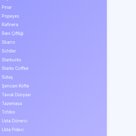
Pınar
Popeyes
Rafinera
Rani Çiftliği
Sbarro
Schiller
Starbucks
Starks Coffee
Sütaş
Şencam Köfte
Tavuk Dünyası
Tazemasa
Tchibo
Usta Dönerci
Usta Pideci