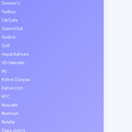
Domino's
Fedbox
FiltrCafe
GastroClub
Godiva
Golf
Hayal Kahvesi
HD İskender
illy
Kahve Dünyası
Kahve.com
KFC
Nescafé
Numnum
Nutella
Papa John’s