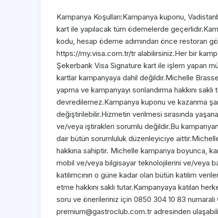
Kampanya Koşulları:Kampanya kuponu, Vadistanb
kart ile yapılacak tüm ödemelerde geçerlidir.Ka
kodu, hesap ödeme adımından önce restoran göre
https://my.visa.com.tr/tr alabilirsiniz.Her bir ka
Şekerbank Visa Signature kart ile işlem yapan müşt
kartlar kampanyaya dahil değildir.Michelle Brasse
yapma ve kampanyayı sonlandırma hakkını saklı t
devredilemez.Kampanya kuponu ve kazanma şartlar
değiştirilebilir.Hizmetin verilmesi sırasında yaşan
ve/veya iştirakleri sorumlu değildir.Bu kampanya
dair bütün sorumluluk düzenleyiciye aittir.Michell
hakkına sahiptir. Michelle kampanya boyunca, ka
mobil ve/veya bilgisayar teknolojilerini ve/veya ba
katılımcının o güne kadar olan bütün katılım veriler
etme hakkını saklı tutar.Kampanyaya katılan herkes 
soru ve önerileriniz için 0850 304 10 83 numaral
premium@gastroclub.com.tr adresinden ulaşabilir