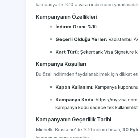
kampanya ile %10'a varan indirimden yararlanabili
Kampanyanın Özellikleri
İndirim Oranı:
%10
Geçerli Olduğu Yerler:
Vadistanbul A
Kart Türü:
Şekerbank Visa Signature kar
Kampanya Koşulları
Bu özel indirimden faydalanabilmek için dikkat e
Kupon Kullanımı:
Kampanya kuponunu, ö
Kampanya Kodu:
https://my.visa.com.
kampanya kodu sadece tek kullanımlıktı
Kampanyanın Geçerlilik Tarihi
Michelle Brasserie'de %10 indirim fırsatı,
30 Eyl
kampanya sona erecektir.