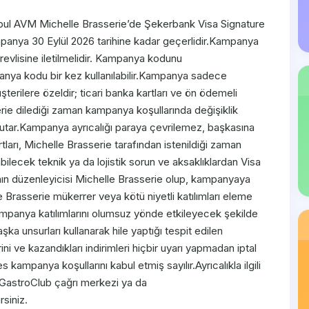
ul AVM Michelle Brasserie’de Şekerbank Visa Signature
mpanya 30 Eylül 2026 tarihine kadar geçerlidir.Kampanya
vlisine iletilmelidir. Kampanya kodunu
mpanya kodu bir kez kullanılabilir.Kampanya sadece
erilere özeldir; ticari banka kartları ve ön ödemeli
rie dilediği zaman kampanya koşullarında değişiklik
utar.Kampanya ayrıcalığı paraya çevrilemez, başkasına
ı, Michelle Brasserie tarafından istenildiği zaman
abilecek teknik ya da lojistik sorun ve aksaklıklardan Visa
nın düzenleyicisi Michelle Brasserie olup, kampanyaya
e Brasserie mükerrer veya kötü niyetli katılımları eleme
mpanya katılımlarını olumsuz yönde etkileyecek şekilde
şka unsurları kullanarak hile yaptığı tespit edilen
ini ve kazandıkları indirimleri hiçbir uyarı yapmadan iptal
kampanya koşullarını kabul etmiş sayılır.Ayrıcalıkla ilgili
ı GastroClub çağrı merkezi ya da
siniz.