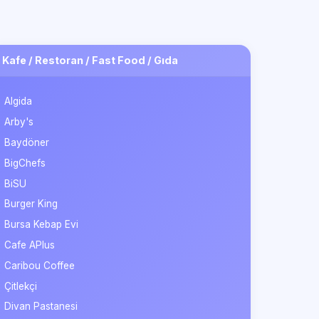
Kafe / Restoran / Fast Food / Gıda
Algida
Arby's
Baydöner
BigChefs
BiSU
Burger King
Bursa Kebap Evi
Cafe APlus
Caribou Coffee
Çitlekçi
Divan Pastanesi