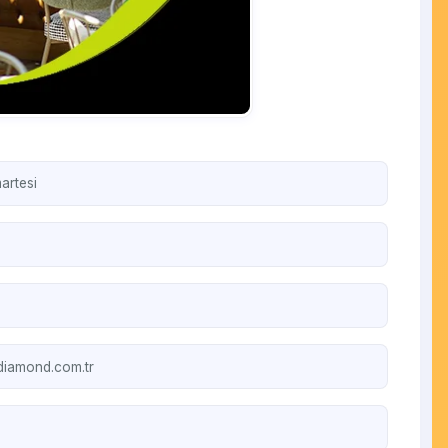
artesi
iamond.com.tr