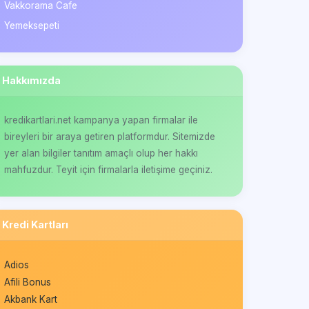
Vakkorama Cafe
Yemeksepeti
Hakkımızda
kredikartlari.net kampanya yapan firmalar ile
bireyleri bir araya getiren platformdur. Sitemizde
yer alan bilgiler tanıtım amaçlı olup her hakkı
mahfuzdur. Teyit için firmalarla iletişime geçiniz.
Kredi Kartları
Adios
Afili Bonus
Akbank Kart