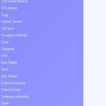
Çift Geyik Karaca
D’S damat
Dagi
Damat Tween
DeFacto
Dreamon Gelinlik
Dufy
Edwards
Efor
Eka Tekstil
Ekol
Elie Tahari
Emporio Armani
Faik Sönmez
Galeries Lafayette
Gant