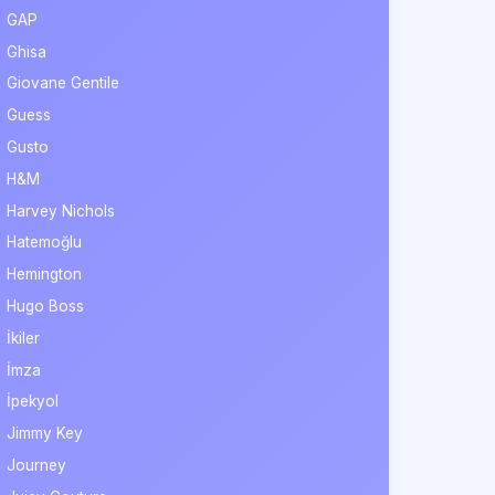
GAP
Ghisa
Giovane Gentile
Guess
Gusto
H&M
Harvey Nichols
Hatemoğlu
Hemington
Hugo Boss
İkiler
İmza
İpekyol
Jimmy Key
Journey