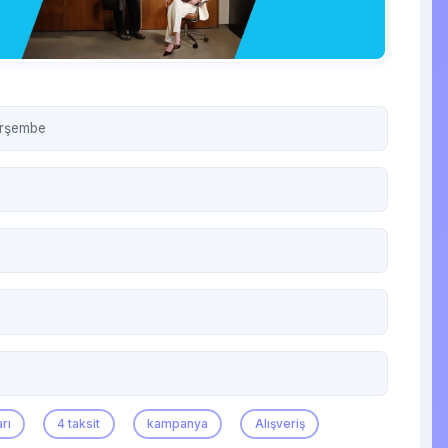
erşembe
rı
4 taksit
kampanya
Alışveriş