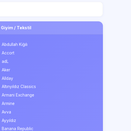
Giyim / Tekstil
Abdullah Kiğılı
Accort
adL
Aker
Allday
Altınyıldız Classics
Armani Exchange
Armine
Avva
Ayyıldız
Banana Republic