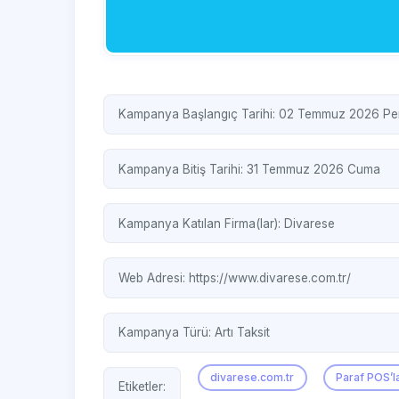
Kampanya Başlangıç Tarihi: 02 Temmuz 2026 P
Kampanya Bitiş Tarihi: 31 Temmuz 2026 Cuma
Kampanya Katılan Firma(lar):
Divarese
Web Adresi:
https://www.divarese.com.tr/
Kampanya Türü:
Artı Taksit
divarese.com.tr
Paraf POS’la
Etiketler: