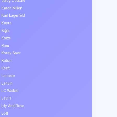
Juicy Couture
Karen Millen
Karl Lagerfeld
Kayra
Kiğılı
Knitts
Kom
Koray Spor
Koton
Kraft
Lacoste
Lanvin
LC Waikiki
Levi's
Lily And Rose
Loft