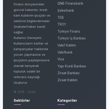
QNB Finansbank
Finans dünyasından
güncel haberler, kredi
Şekerbank
kartı kullanım ipuçları ve
TEB
sektörel bilgilendirmeler
TROY
(makale/haber bazlı)
Türkiye Finans
sağlar.
Kullanıcı Deneyimi:
Türkiye İş Bankası
Kullanıcıların kartlar ve
Vakıf Katılım
kampanyalar hakkında
Vakıfbank
yorum yapmasına ve
Visa
ipuçlarını paylaşmasına
olanak tanıyarak
Yapı Kredi Bankası
topluluk odaklı bir
Ziraat Bankası
referans kaynağı
Ziraat Katılım
oluşturur.
© 2018 - 2026
Sektörler
Kategoriler