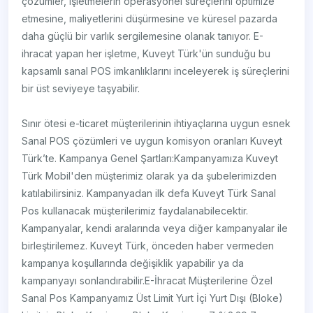
çözümler, işletmelerin operasyonel süreçlerini optimize
etmesine, maliyetlerini düşürmesine ve küresel pazarda
daha güçlü bir varlık sergilemesine olanak tanıyor. E-
ihracat yapan her işletme, Kuveyt Türk'ün sunduğu bu
kapsamlı sanal POS imkanlıklarını inceleyerek iş süreçlerini
bir üst seviyeye taşyabilir.
Sınır ötesi e-ticaret müşterilerinin ihtiyaçlarına uygun esnek
Sanal POS çözümleri ve uygun komisyon oranları Kuveyt
Türk’te. Kampanya Genel Şartları:Kampanyamıza Kuveyt
Türk Mobil'den müşterimiz olarak ya da şubelerimizden
katılabilirsiniz. Kampanyadan ilk defa Kuveyt Türk Sanal
Pos kullanacak müşterilerimiz faydalanabilecektir.
Kampanyalar, kendi aralarında veya diğer kampanyalar ile
birleştirilemez. Kuveyt Türk, önceden haber vermeden
kampanya koşullarında değişiklik yapabilir ya da
kampanyayı sonlandırabilir.E-İhracat Müşterilerine Özel
Sanal Pos Kampanyamız Üst Limit Yurt İçi Yurt Dışı (Bloke)