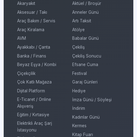
Akaryakıt
Aktüel / Broşür
Aksesuar / Takı
Anneler Günü
Araç Bakım / Servis
Artı Taksit
Araç Kiralama
Atölye
AVM
Babalar Günü
Ayakkabı / Çanta
Çekiliş
Banka / Finans
Çekiliş Sonucu
Beyaz Eşya / Kombi
Efsane Cuma
Çiçekçilik
Festival
Çok Katlı Mağaza
Garaj Günleri
Dijital Platform
Hediye
E-Ticaret / Online
İmza Günü / Söyleşi
Alışveriş
İndirim
Eğitim / Kırtasiye
Kadınlar Günü
Elektrikli Araç Şarj
Kermes
İstasyonu
Kitap Fuarı