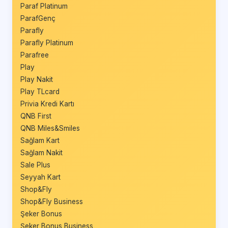
Paraf Platinum
ParafGenç
Parafly
Parafly Platinum
Parafree
Play
Play Nakit
Play TLcard
Privia Kredi Kartı
QNB First
QNB Miles&Smiles
Sağlam Kart
Sağlam Nakit
Sale Plus
Seyyah Kart
Shop&Fly
Shop&Fly Business
Şeker Bonus
Şeker Bonus Business