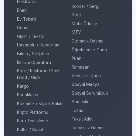
Elektronik
Konser / Sergi
Enerji
Kredi
Ev Tekstili
Mobil Ödeme
Genel
MTV
Giyim / Tekstil
Otomatik Ödeme
Havayolu / Havalimanı
Öğretmenler Günü
Isıtma / Soğutma
Puan
İletişim Operatörü
Ramazan
Kafe / Restoran / Fast
Sevgililer Günü
Food / Gıda
Sosyal Medya
Kargo
Sosyal Sorumluluk
Konaklama
Sömestir
Kozmetik / Kişisel Bakım
Takas
Kripto Platformu
Taksit Atlat
Kuru Temizleme
Temassız Ödeme
Kültür / Sanat