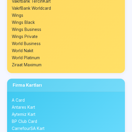
Vakıfbank TercihKart
VakıfBank Worldcard
Wings
Wings Black
Wings Business
Wings Private
World Business
World Nakit
World Platinum
Ziraat Maximum
Firma Kartları
A Card
Antares Kart
Aytemiz Kart
BP Club Card
CarrefourSA Kart