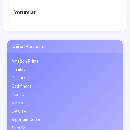
Yorumlar
Dijital Platform
Amazon Prime
Cambly
Digiturk
Getirfinans
iTunes
Netflix
OKX TR
Sigortam Cepte
Spotify