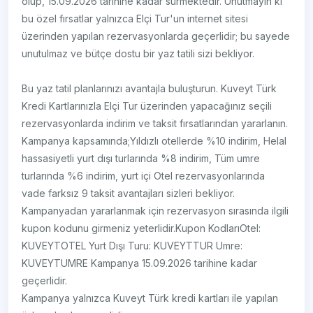
olup, 15.09.2026 tarihine kadar sürmektedir. Unutmayın ki
bu özel fırsatlar yalnızca Elçi Tur'un internet sitesi
üzerinden yapılan rezervasyonlarda geçerlidir; bu sayede
unutulmaz ve bütçe dostu bir yaz tatili sizi bekliyor.
Bu yaz tatil planlarınızı avantajla buluşturun. Kuveyt Türk
Kredi Kartlarınızla Elçi Tur üzerinden yapacağınız seçili
rezervasyonlarda indirim ve taksit fırsatlarından yararlanın.
Kampanya kapsamında;Yıldızlı otellerde %10 indirim, Helal
hassasiyetli yurt dışı turlarında %8 indirim, Tüm umre
turlarında %6 indirim, yurt içi Otel rezervasyonlarında
vade farksız 9 taksit avantajları sizleri bekliyor.
Kampanyadan yararlanmak için rezervasyon sırasında ilgili
kupon kodunu girmeniz yeterlidir.Kupon KodlarıOtel:
KUVEYTOTEL Yurt Dışı Turu: KUVEYTTUR Umre:
KUVEYTUMRE Kampanya 15.09.2026 tarihine kadar
geçerlidir.
Kampanya yalnızca Kuveyt Türk kredi kartları ile yapılan