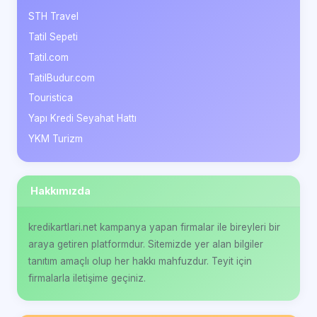
STH Travel
Tatil Sepeti
Tatil.com
TatilBudur.com
Touristica
Yapı Kredi Seyahat Hattı
YKM Turizm
Hakkımızda
kredikartlari.net kampanya yapan firmalar ile bireyleri bir
araya getiren platformdur. Sitemizde yer alan bilgiler
tanıtım amaçlı olup her hakkı mahfuzdur. Teyit için
firmalarla iletişime geçiniz.