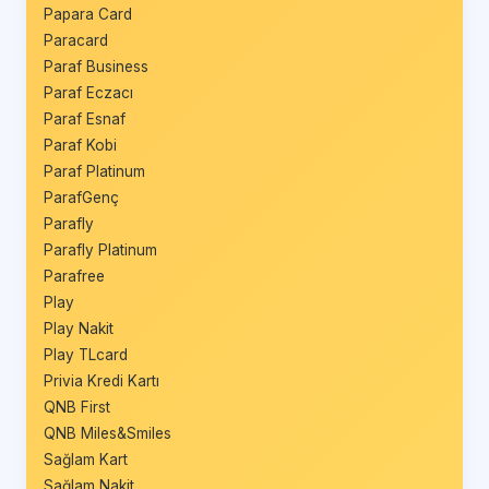
Papara Card
Paracard
Paraf Business
Paraf Eczacı
Paraf Esnaf
Paraf Kobi
Paraf Platinum
ParafGenç
Parafly
Parafly Platinum
Parafree
Play
Play Nakit
Play TLcard
Privia Kredi Kartı
QNB First
QNB Miles&Smiles
Sağlam Kart
Sağlam Nakit