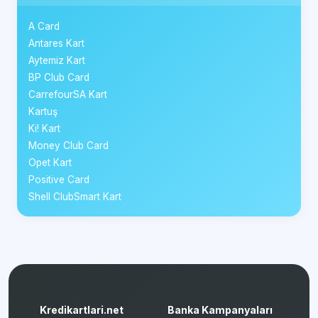
A Card
Antares Kart
Aytemiz Kart
BP Club Card
CarrefourSA Kart
Kartuş
Ki! Kart
Money Club Card
Opet Kart
Positive Card
Shell ClubSmart Kart
Kredikartlari.net
Banka Kampanyaları