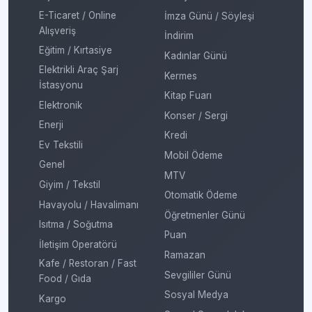
E-Ticaret / Online
İmza Günü / Söyleşi
Alışveriş
İndirim
Eğitim / Kırtasiye
Kadınlar Günü
Elektrikli Araç Şarj
Kermes
İstasyonu
Kitap Fuarı
Elektronik
Konser / Sergi
Enerji
Kredi
Ev Tekstili
Mobil Ödeme
Genel
MTV
Giyim / Tekstil
Otomatik Ödeme
Havayolu / Havalimanı
Öğretmenler Günü
Isıtma / Soğutma
Puan
İletişim Operatörü
Ramazan
Kafe / Restoran / Fast
Sevgililer Günü
Food / Gıda
Sosyal Medya
Kargo