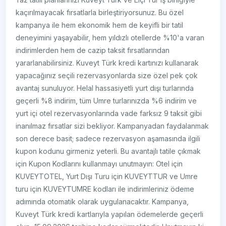
kaçırılmayacak fırsatlarla birleştiriyorsunuz. Bu özel
kampanya ile hem ekonomik hem de keyifli bir tatil
deneyimini yaşayabilir, hem yıldızlı otellerde %10'a varan
indirimlerden hem de cazip taksit fırsatlarından
yararlanabilirsiniz. Kuveyt Türk kredi kartınızı kullanarak
yapacağınız seçili rezervasyonlarda size özel pek çok
avantaj sunuluyor. Helal hassasiyetli yurt dışı turlarında
geçerli %8 indirim, tüm Umre turlarınızda %6 indirim ve
yurt içi otel rezervasyonlarında vade farksız 9 taksit gibi
inanılmaz fırsatlar sizi bekliyor. Kampanyadan faydalanmak
son derece basit; sadece rezervasyon aşamasında ilgili
kupon kodunu girmeniz yeterli. Bu avantajlı tatile çıkmak
için Kupon Kodlarını kullanmayı unutmayın: Otel için
KUVEYTOTEL, Yurt Dışı Turu için KUVEYTTUR ve Umre
turu için KUVEYTUMRE kodları ile indirimleriniz ödeme
adımında otomatik olarak uygulanacaktır. Kampanya,
Kuveyt Türk kredi kartlarıyla yapılan ödemelerde geçerli