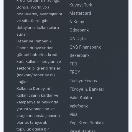
kredi kartlarının (Wings,
Kuveyt Türk
Bonus, World vb.)
Mastercard
özelliklerini, avantajlarını
ve yıllık ücret gibi
N Kolay
detaylarını kullanıcılara
Odeabank
sunar.
ON Dijital
Haber ve Rehberlik:
QNB Finansbank
Finans dünyasından
güncel haberler, kredi
Şekerbank
kartı kullanım ipuçları ve
TEB
sektörel bilgilendirmeler
TROY
(makale/haber bazlı)
Türkiye Finans
sağlar.
Kullanıcı Deneyimi:
Türkiye İş Bankası
Kullanıcıların kartlar ve
Vakıf Katılım
kampanyalar hakkında
Vakıfbank
yorum yapmasına ve
Visa
ipuçlarını paylaşmasına
olanak tanıyarak
Yapı Kredi Bankası
topluluk odaklı bir
Ziraat Bankası