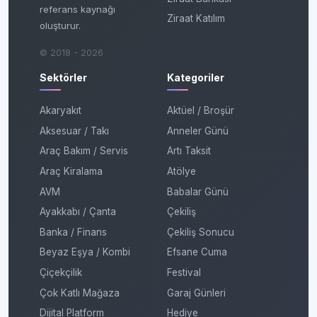
referans kaynağı
Ziraat Katılım
oluşturur.
© 2018 - 2026
Sektörler
Kategoriler
Akaryakıt
Aktüel / Broşür
Aksesuar / Takı
Anneler Günü
Araç Bakım / Servis
Artı Taksit
Araç Kiralama
Atölye
AVM
Babalar Günü
Ayakkabı / Çanta
Çekiliş
Banka / Finans
Çekiliş Sonucu
Beyaz Eşya / Kombi
Efsane Cuma
Çiçekçilik
Festival
Çok Katlı Mağaza
Garaj Günleri
Dijital Platform
Hediye