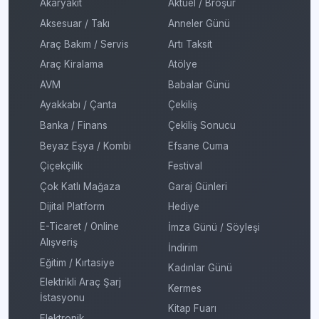
Akaryakıt
Aktüel / Broşür
Aksesuar / Takı
Anneler Günü
Araç Bakım / Servis
Artı Taksit
Araç Kiralama
Atölye
AVM
Babalar Günü
Ayakkabı / Çanta
Çekiliş
Banka / Finans
Çekiliş Sonucu
Beyaz Eşya / Kombi
Efsane Cuma
Çiçekçilik
Festival
Çok Katlı Mağaza
Garaj Günleri
Dijital Platform
Hediye
E-Ticaret / Online
İmza Günü / Söyleşi
Alışveriş
İndirim
Eğitim / Kırtasiye
Kadınlar Günü
Elektrikli Araç Şarj
Kermes
İstasyonu
Kitap Fuarı
Elektronik