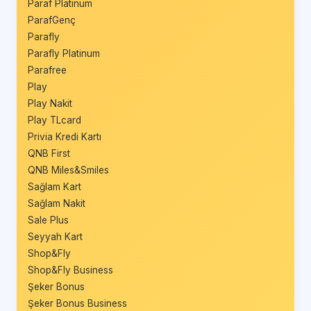
Paraf Platinum
ParafGenç
Parafly
Parafly Platinum
Parafree
Play
Play Nakit
Play TLcard
Privia Kredi Kartı
QNB First
QNB Miles&Smiles
Sağlam Kart
Sağlam Nakit
Sale Plus
Seyyah Kart
Shop&Fly
Shop&Fly Business
Şeker Bonus
Şeker Bonus Business