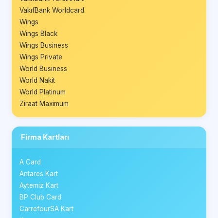
VakıfBank Worldcard
Wings
Wings Black
Wings Business
Wings Private
World Business
World Nakit
World Platinum
Ziraat Maximum
Firma Kartları
A Card
Antares Kart
Aytemiz Kart
BP Club Card
CarrefourSA Kart