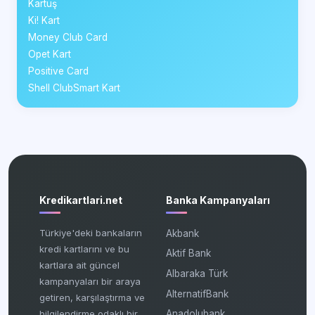
Kartuş
Ki! Kart
Money Club Card
Opet Kart
Positive Card
Shell ClubSmart Kart
Kredikartlari.net
Banka Kampanyaları
Türkiye'deki bankaların
Akbank
kredi kartlarını ve bu
Aktif Bank
kartlara ait güncel
Albaraka Türk
kampanyaları bir araya
AlternatifBank
getiren, karşılaştırma ve
bilgilendirme odaklı bir
Anadolubank