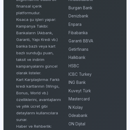
finansal içerik
Burgan Bank
platformudur.
Denizbank
Kısaca şu işleri yapar:
Enpara
Kampanya Takibi:
Fibabanka
Bankaların (Akbank,
Garanti, Yapı Kredi vb.)
Garanti BBVA
banka bazlı veya kart
Getirfinans
bazlı sunduğu puan,
Halkbank
taksit ve indirim
HSBC
kampanyalarını güncel
olarak listeler.
ICBC Turkey
Kart Karşılaştırma: Farklı
ING Bank
kredi kartlarının (Wings,
Kuveyt Türk
Bonus, World vb.)
Mastercard
özelliklerini, avantajlarını
ve yıllık ücret gibi
N Kolay
detaylarını kullanıcılara
Odeabank
sunar.
ON Dijital
Haber ve Rehberlik: