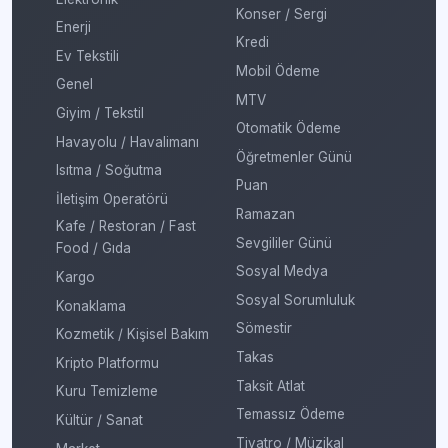
Konser / Sergi
Enerji
Kredi
Ev Tekstili
Mobil Ödeme
Genel
MTV
Giyim / Tekstil
Otomatik Ödeme
Havayolu / Havalimanı
Öğretmenler Günü
Isıtma / Soğutma
Puan
İletişim Operatörü
Ramazan
Kafe / Restoran / Fast
Sevgililer Günü
Food / Gıda
Sosyal Medya
Kargo
Sosyal Sorumluluk
Konaklama
Sömestir
Kozmetik / Kişisel Bakım
Takas
Kripto Platformu
Taksit Atlat
Kuru Temizleme
Temassız Ödeme
Kültür / Sanat
Tiyatro / Müzikal