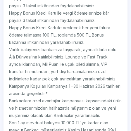
paysız 3 taksit imkânından faydalanabilirsiniz.
Happy Bonus Kredi Kartı ile vergi ödemelerinize kâr
paysız 3 taksit imkânından faydalanabilirsiniz.
Happy Bonus Kredi Kartı ile verilecek her yeni fatura
ödeme talimatına 100 TL, toplamda 500 TL Bonus
kazanma imkânından yararlanabilirsiniz.
​Varlık bakiyenizi bankamıza taşıyarak, ayrıcalıklarla dolu
Âlâ Dünyası’na katılabilirsiniz. Lounge ve Fast Track
ayrıcalıklarından, Mil Puan ile uçak bileti alımına; VIP
transfer hizmetinden, yurt dışı harcamalarınıza özel
indirimlere kadar pek çok ayrıcalıktan yararlanabilirsiniz.
Kampanya Koşulları Kampanya 1 –30 Haziran 2026 tarihleri
arasında geçerlidir.*
Bankacılara özel avantajlar kampanyası kapsamındaki ürün
ve hizmetlerimizden halihazırda müşterimiz olan ve yeni
müşterimiz olacak olan Bankacılar yararlanabilir.
Son 1 ay mevduat bakiyesi 10.000 TL'ye kadar olan
mevcut Bankacı müşterilerimiz Katılım Hesaplarında 99/1