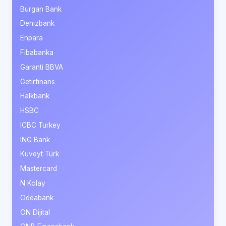
Burgan Bank
Denizbank
Enpara
Fibabanka
Garanti BBVA
Getirfinans
Halkbank
HSBC
ICBC Turkey
ING Bank
Kuveyt Türk
Mastercard
N Kolay
Odeabank
ON Dijital