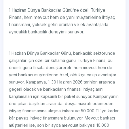
1 Haziran Dünya Bankacılar Günü'ne özel, Türkiye
Finans, hem mevcut hem de yeni müşterilerine ihtiyaç
finansmanı, yüksek getiri oranları ve ek avantajlarla
ayrıcalıklı bankacılık deneyimi sunuyor.
1 Haziran Dünya Bankacılar Günü, bankacılık sektöründe
çalışanlar için özel bir kutlama günü. Türkiye Finans, bu
önemli günü fırsata dönüştürerek, hem mevcut hem de
yeni bankacı müşterilerine özel, oldukça cazip avantajlar
sunuyor. Kampanya, 1-30 Haziran 2026 tarihleri arasında
geçerli olacak ve bankacıların finansal ihtiyaçlarını
karşılamaları için kapsamlı bir paket sunuyor. Kampanyanın
öne çıkan başlıkları arasında, dosya masrafı ödemeden
ihtiyaç finansmanına ulaşma imkanı ve 50.000 TL'ye kadar
kâr paysız ihtiyaç finansmanı bulunuyor. Mevcut bankacı
müşterileri ise, son bir ayda mevduat bakiyesi 10.000