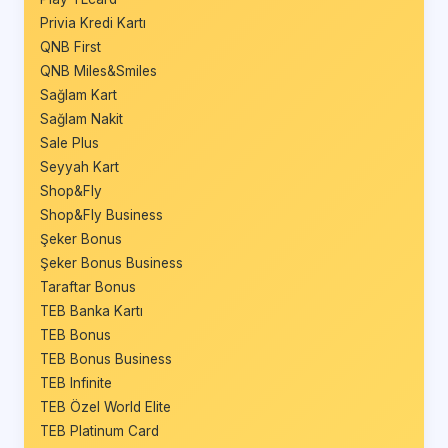
Privia Kredi Kartı
QNB First
QNB Miles&Smiles
Sağlam Kart
Sağlam Nakit
Sale Plus
Seyyah Kart
Shop&Fly
Shop&Fly Business
Şeker Bonus
Şeker Bonus Business
Taraftar Bonus
TEB Banka Kartı
TEB Bonus
TEB Bonus Business
TEB Infinite
TEB Özel World Elite
TEB Platinum Card