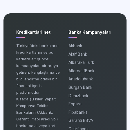
Kredikartlari.net
Banka Kampanyaları
Türkiye'deki bankaların
Akbank
kredi kartlarını ve bu
Aktif Bank
kartlara ait güncel
Albaraka Türk
kampanyaları bir araya
AlternatifBank
getiren, karşılaştırma ve
bilgilendirme odaklı bir
Anadolubank
finansal içerik
Burgan Bank
platformudur.
Denizbank
Kısaca şu işleri yapar:
Enpara
Kampanya Takibi:
Fibabanka
Bankaların (Akbank,
Garanti, Yapı Kredi vb.)
Garanti BBVA
banka bazlı veya kart
Getirfinans