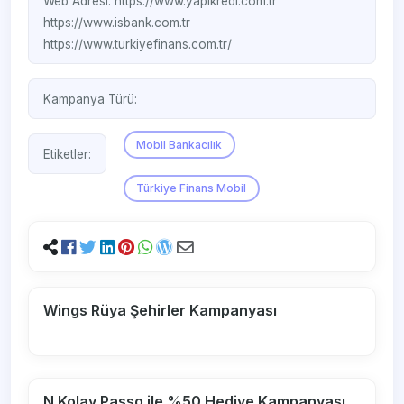
Web Adresi:
https://www.yapikredi.com.tr
https://www.isbank.com.tr
https://www.turkiyefinans.com.tr/
Kampanya Türü:
Mobil Bankacılık
Etiketler:
Türkiye Finans Mobil
Wings Rüya Şehirler Kampanyası
N Kolay Passo ile %50 Hediye Kampanyası