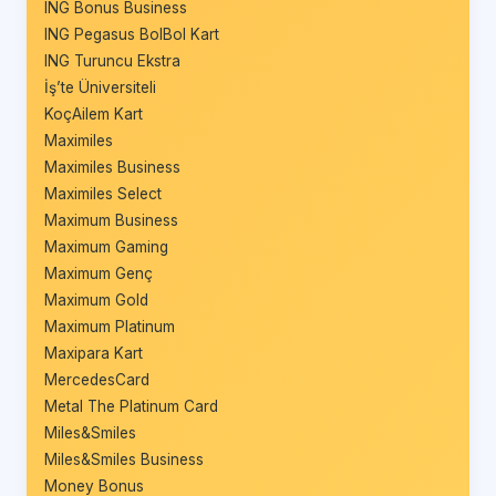
ING Bonus Business
ING Pegasus BolBol Kart
ING Turuncu Ekstra
İş’te Üniversiteli
KoçAilem Kart
Maximiles
Maximiles Business
Maximiles Select
Maximum Business
Maximum Gaming
Maximum Genç
Maximum Gold
Maximum Platinum
Maxipara Kart
MercedesCard
Metal The Platinum Card
Miles&Smiles
Miles&Smiles Business
Money Bonus