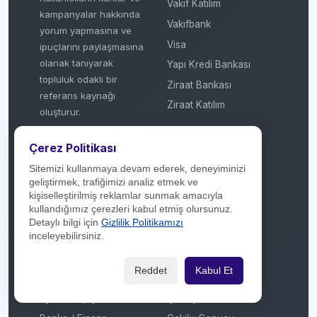
Vakıf Katılım
kampanyalar hakkında
Vakıfbank
yorum yapmasına ve
Visa
ipuçlarını paylaşmasına
olanak tanıyarak
Yapı Kredi Bankası
topluluk odaklı bir
Ziraat Bankası
referans kaynağı
Ziraat Katılım
oluşturur.
© 2018 - 2026
Çerez Politikası
Sektörler
Kategoriler
Sitemizi kullanmaya devam ederek, deneyiminizi
geliştirmek, trafiğimizi analiz etmek ve
kişiselleştirilmiş reklamlar sunmak amacıyla
Akaryakıt
Aktüel / Broşür
kullandığımız çerezleri kabul etmiş olursunuz.
Aksesuar / Takı
Anneler Günü
Detaylı bilgi için
Gizlilik Politikamızı
inceleyebilirsiniz.
Araç Bakım / Servis
Artı Taksit
Araç Kiralama
Atölye
Reddet
Kabul Et
AVM
Babalar Günü
Ayakkabı / Çanta
Çekiliş