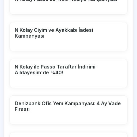
N Kolay Giyim ve Ayakkabı İadesi
Kampanyası
N Kolay ile Passo Taraftar İndirimi:
Alldayesim'de %40!
Denizbank Ofis Yem Kampanyası: 4 Ay Vade
Fırsatı