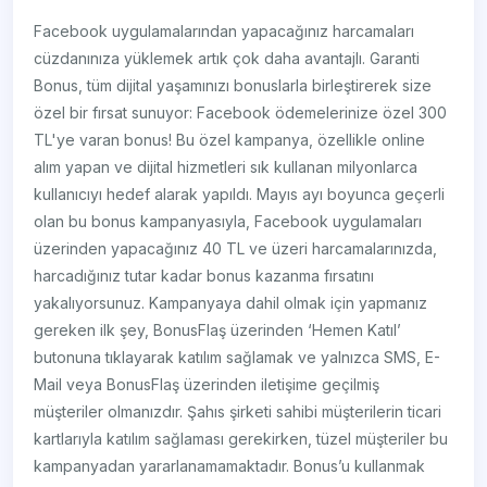
Facebook uygulamalarından yapacağınız harcamaları
cüzdanınıza yüklemek artık çok daha avantajlı. Garanti
Bonus, tüm dijital yaşamınızı bonuslarla birleştirerek size
özel bir fırsat sunuyor: Facebook ödemelerinize özel 300
TL'ye varan bonus! Bu özel kampanya, özellikle online
alım yapan ve dijital hizmetleri sık kullanan milyonlarca
kullanıcıyı hedef alarak yapıldı. Mayıs ayı boyunca geçerli
olan bu bonus kampanyasıyla, Facebook uygulamaları
üzerinden yapacağınız 40 TL ve üzeri harcamalarınızda,
harcadığınız tutar kadar bonus kazanma fırsatını
yakalıyorsunuz. Kampanyaya dahil olmak için yapmanız
gereken ilk şey, BonusFlaş üzerinden ‘Hemen Katıl’
butonuna tıklayarak katılım sağlamak ve yalnızca SMS, E-
Mail veya BonusFlaş üzerinden iletişime geçilmiş
müşteriler olmanızdır. Şahıs şirketi sahibi müşterilerin ticari
kartlarıyla katılım sağlaması gerekirken, tüzel müşteriler bu
kampanyadan yararlanamamaktadır. Bonus’u kullanmak