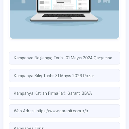
Kampanya Başlangıç Tarihi: 01 Mayıs 2024 Çarşamba
Kampanya Bitiş Tarihi: 31 Mayıs 2026 Pazar
Kampanya Katılan Firma(lar):
Garanti BBVA
Web Adresi:
https://www.garanti.com.tr/tr
Kampanya Türü: