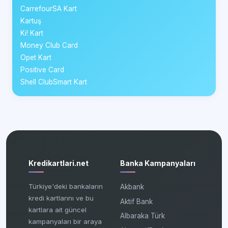
CarrefourSA Kart
Kartuş
Ki! Kart
Money Club Card
Opet Kart
Positive Card
Shell ClubSmart Kart
Kredikartlari.net
Banka Kampanyaları
Türkiye'deki bankaların
Akbank
kredi kartlarını ve bu
Aktif Bank
kartlara ait güncel
Albaraka Türk
kampanyaları bir araya