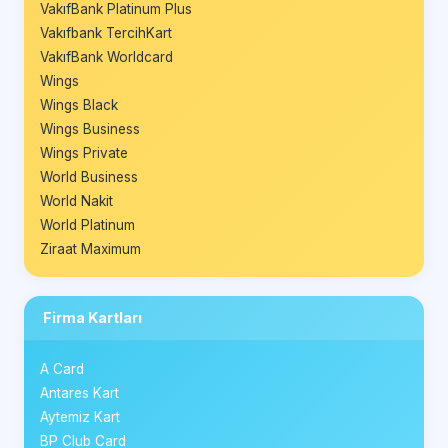
VakıfBank Platinum Plus
Vakıfbank TercihKart
VakıfBank Worldcard
Wings
Wings Black
Wings Business
Wings Private
World Business
World Nakit
World Platinum
Ziraat Maximum
Firma Kartları
A Card
Antares Kart
Aytemiz Kart
BP Club Card