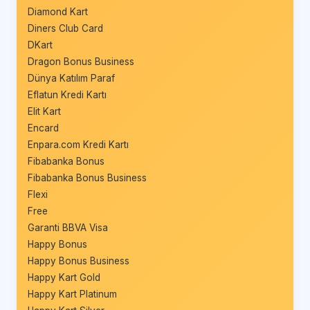
Diamond Kart
Diners Club Card
DKart
Dragon Bonus Business
Dünya Katılım Paraf
Eflatun Kredi Kartı
Elit Kart
Encard
Enpara.com Kredi Kartı
Fibabanka Bonus
Fibabanka Bonus Business
Flexi
Free
Garanti BBVA Visa
Happy Bonus
Happy Bonus Business
Happy Kart Gold
Happy Kart Platinum