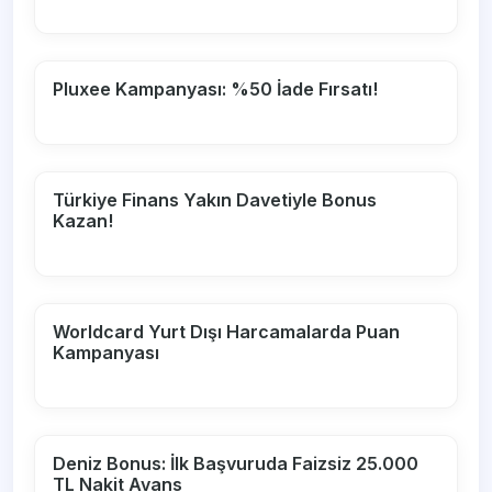
Pluxee Kampanyası: %50 İade Fırsatı!
Türkiye Finans Yakın Davetiyle Bonus
Kazan!
Worldcard Yurt Dışı Harcamalarda Puan
Kampanyası
Deniz Bonus: İlk Başvuruda Faizsiz 25.000
TL Nakit Avans