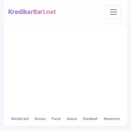
Kredikartlari.net
WorldCard
Bonus
Paraf
Axess
Bankkart
Maximum