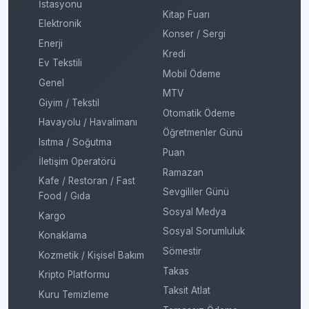
İstasyonu
Kitap Fuarı
Elektronik
Konser / Sergi
Enerji
Kredi
Ev Tekstili
Mobil Ödeme
Genel
MTV
Giyim / Tekstil
Otomatik Ödeme
Havayolu / Havalimanı
Öğretmenler Günü
Isıtma / Soğutma
Puan
İletişim Operatörü
Ramazan
Kafe / Restoran / Fast
Sevgililer Günü
Food / Gıda
Sosyal Medya
Kargo
Sosyal Sorumluluk
Konaklama
Sömestir
Kozmetik / Kişisel Bakım
Takas
Kripto Platformu
Taksit Atlat
Kuru Temizleme