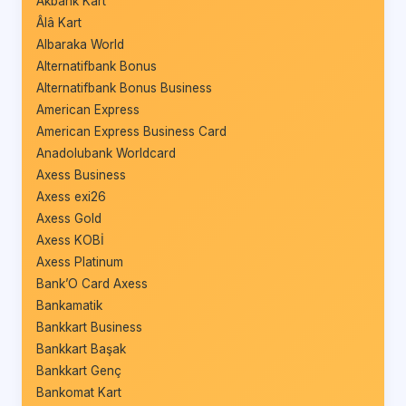
Akbank Kart
Âlâ Kart
Albaraka World
Alternatifbank Bonus
Alternatifbank Bonus Business
American Express
American Express Business Card
Anadolubank Worldcard
Axess Business
Axess exi26
Axess Gold
Axess KOBİ
Axess Platinum
Bank’O Card Axess
Bankamatik
Bankkart Business
Bankkart Başak
Bankkart Genç
Bankomat Kart