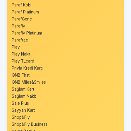
Paraf Kobi
Paraf Platinum
ParafGenç
Parafly
Parafly Platinum
Parafree
Play
Play Nakit
Play TLcard
Privia Kredi Kartı
QNB First
QNB Miles&Smiles
Sağlam Kart
Sağlam Nakit
Sale Plus
Seyyah Kart
Shop&Fly
Shop&Fly Business