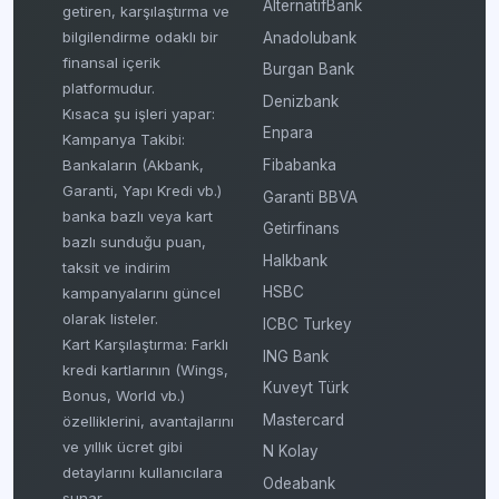
AlternatifBank
getiren, karşılaştırma ve
bilgilendirme odaklı bir
Anadolubank
finansal içerik
Burgan Bank
platformudur.
Denizbank
Kısaca şu işleri yapar:
Enpara
Kampanya Takibi:
Fibabanka
Bankaların (Akbank,
Garanti, Yapı Kredi vb.)
Garanti BBVA
banka bazlı veya kart
Getirfinans
bazlı sunduğu puan,
Halkbank
taksit ve indirim
HSBC
kampanyalarını güncel
olarak listeler.
ICBC Turkey
Kart Karşılaştırma: Farklı
ING Bank
kredi kartlarının (Wings,
Kuveyt Türk
Bonus, World vb.)
Mastercard
özelliklerini, avantajlarını
ve yıllık ücret gibi
N Kolay
detaylarını kullanıcılara
Odeabank
sunar.