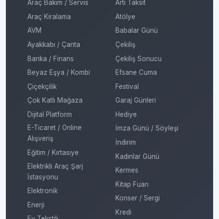
Araç Bakım / Servis
Artı Taksit
Araç Kiralama
Atölye
AVM
Babalar Günü
Ayakkabı / Çanta
Çekiliş
Banka / Finans
Çekiliş Sonucu
Beyaz Eşya / Kombi
Efsane Cuma
Çiçekçilik
Festival
Çok Katlı Mağaza
Garaj Günleri
Dijital Platform
Hediye
E-Ticaret / Online
İmza Günü / Söyleşi
Alışveriş
İndirim
Eğitim / Kırtasiye
Kadınlar Günü
Elektrikli Araç Şarj
Kermes
İstasyonu
Kitap Fuarı
Elektronik
Konser / Sergi
Enerji
Kredi
Ev Tekstili