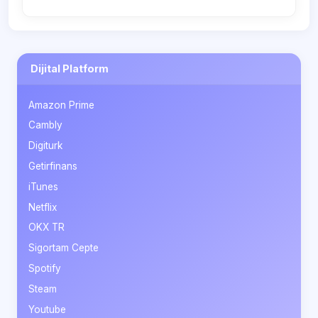
Dijital Platform
Amazon Prime
Cambly
Digiturk
Getirfinans
iTunes
Netflix
OKX TR
Sigortam Cepte
Spotify
Steam
Youtube