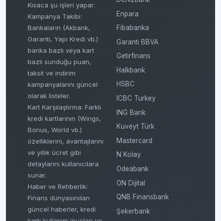
Kısaca şu işleri yapar:
Enpara
Kampanya Takibi:
Fibabanka
Bankaların (Akbank,
Garanti, Yapı Kredi vb.)
Garanti BBVA
banka bazlı veya kart
Getirfinans
bazlı sunduğu puan,
Halkbank
taksit ve indirim
HSBC
kampanyalarını güncel
olarak listeler.
ICBC Turkey
Kart Karşılaştırma: Farklı
ING Bank
kredi kartlarının (Wings,
Kuveyt Türk
Bonus, World vb.)
Mastercard
özelliklerini, avantajlarını
ve yıllık ücret gibi
N Kolay
detaylarını kullanıcılara
Odeabank
sunar.
ON Dijital
Haber ve Rehberlik:
QNB Finansbank
Finans dünyasından
güncel haberler, kredi
Şekerbank
kartı kullanım ipuçları ve