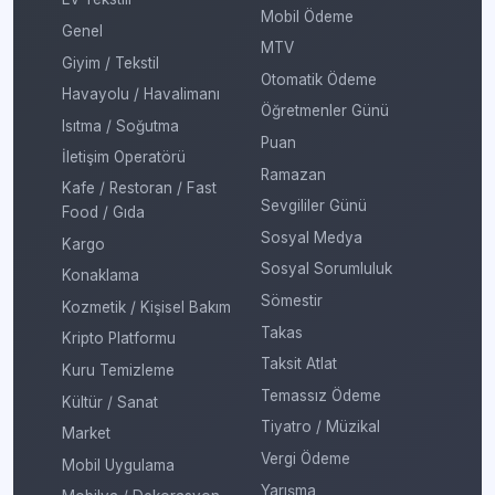
Mobil Ödeme
Genel
MTV
Giyim / Tekstil
Otomatik Ödeme
Havayolu / Havalimanı
Öğretmenler Günü
Isıtma / Soğutma
Puan
İletişim Operatörü
Ramazan
Kafe / Restoran / Fast
Sevgililer Günü
Food / Gıda
Sosyal Medya
Kargo
Sosyal Sorumluluk
Konaklama
Sömestir
Kozmetik / Kişisel Bakım
Takas
Kripto Platformu
Taksit Atlat
Kuru Temizleme
Temassız Ödeme
Kültür / Sanat
Tiyatro / Müzikal
Market
Vergi Ödeme
Mobil Uygulama
Yarışma