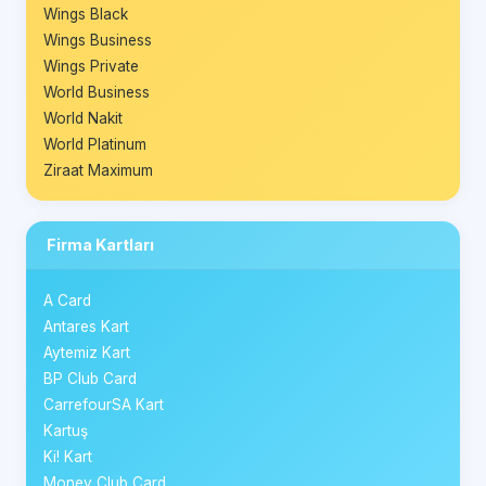
Wings Black
Wings Business
Wings Private
World Business
World Nakit
World Platinum
Ziraat Maximum
Firma Kartları
A Card
Antares Kart
Aytemiz Kart
BP Club Card
CarrefourSA Kart
Kartuş
Ki! Kart
Money Club Card