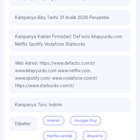
Kampanya Bitiş Tarihi: 31 Aralık 2026 Perşembe
Kampanya Katılan Firma(lar):
DeFacto
kitapyurdu.com
Netflix
Spotify
Vodafone
Starbucks
Web Adresi:
https://www.defacto.com.tr/
www.kitapyurdu.com
www.netflix.com
www.spotify.com/‎
www.vodafone.com.tr/ ‎
https://www.starbucks.com.tr/
Kampanya Türü:
İndirim
indirim
Google Play
Etiketler:
Netflix üyeliği
Alışveriş