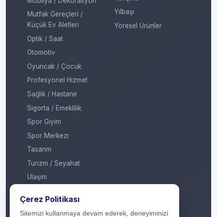
Mobilya / Dekorasyon
Yılbaşı
Mutfak Gereçleri /
Küçük Ev Aletleri
Yöresel Ürünler
Optik / Saat
Otomotiv
Oyuncak / Çocuk
Profesyonel Hizmet
Sağlık / Hastane
Sigorta / Emeklilik
Spor Giyim
Spor Merkezi
Tasarım
Turizm / Seyahat
Ulaşım
Veteriner / Pet Shop
Çerez Politikası
Yapı Marketi
Sitemizi kullanmaya devam ederek, deneyiminizi