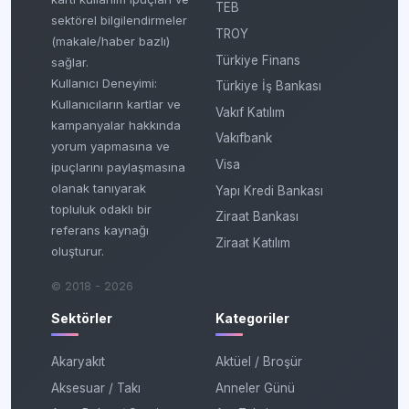
TEB
sektörel bilgilendirmeler
TROY
(makale/haber bazlı)
Türkiye Finans
sağlar.
Kullanıcı Deneyimi:
Türkiye İş Bankası
Kullanıcıların kartlar ve
Vakıf Katılım
kampanyalar hakkında
Vakıfbank
yorum yapmasına ve
Visa
ipuçlarını paylaşmasına
olanak tanıyarak
Yapı Kredi Bankası
topluluk odaklı bir
Ziraat Bankası
referans kaynağı
Ziraat Katılım
oluşturur.
© 2018 - 2026
Sektörler
Kategoriler
Akaryakıt
Aktüel / Broşür
Aksesuar / Takı
Anneler Günü