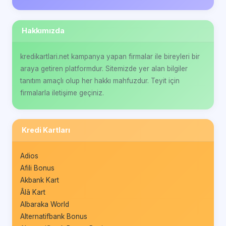
Hakkımızda
kredikartlari.net kampanya yapan firmalar ile bireyleri bir
araya getiren platformdur. Sitemizde yer alan bilgiler
tanıtım amaçlı olup her hakkı mahfuzdur. Teyit için
firmalarla iletişime geçiniz.
Kredi Kartları
Adios
Afili Bonus
Akbank Kart
Âlâ Kart
Albaraka World
Alternatifbank Bonus