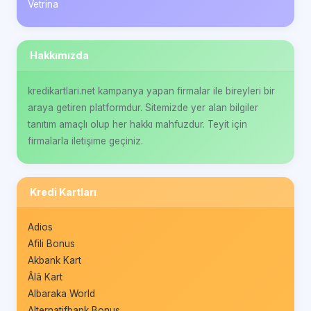
Vetrina
Hakkımızda
kredikartlari.net kampanya yapan firmalar ile bireyleri bir
araya getiren platformdur. Sitemizde yer alan bilgiler
tanıtım amaçlı olup her hakkı mahfuzdur. Teyit için
firmalarla iletişime geçiniz.
Kredi Kartları
Adios
Afili Bonus
Akbank Kart
Âlâ Kart
Albaraka World
Alternatifbank Bonus