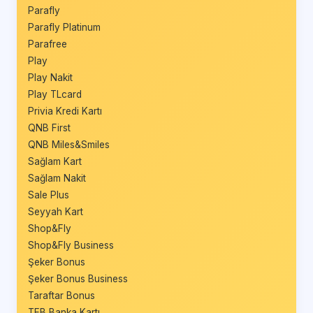
Parafly
Parafly Platinum
Parafree
Play
Play Nakit
Play TLcard
Privia Kredi Kartı
QNB First
QNB Miles&Smiles
Sağlam Kart
Sağlam Nakit
Sale Plus
Seyyah Kart
Shop&Fly
Shop&Fly Business
Şeker Bonus
Şeker Bonus Business
Taraftar Bonus
TEB Banka Kartı