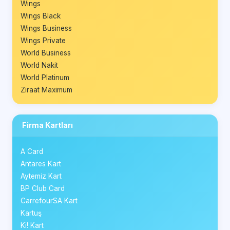
Wings
Wings Black
Wings Business
Wings Private
World Business
World Nakit
World Platinum
Ziraat Maximum
Firma Kartları
A Card
Antares Kart
Aytemiz Kart
BP Club Card
CarrefourSA Kart
Kartuş
Ki! Kart