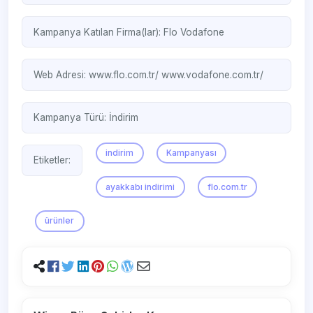
Kampanya Katılan Firma(lar):
Flo
Vodafone
Web Adresi:
www.flo.com.tr/
www.vodafone.com.tr/ ‎
Kampanya Türü:
İndirim
indirim
Kampanyası
Etiketler:
ayakkabı indirimi
flo.com.tr
ürünler