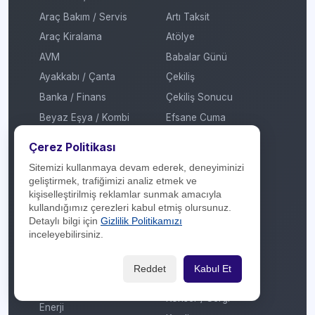
Araç Bakım / Servis
Artı Taksit
Araç Kiralama
Atölye
AVM
Babalar Günü
Ayakkabı / Çanta
Çekiliş
Banka / Finans
Çekiliş Sonucu
Beyaz Eşya / Kombi
Efsane Cuma
Çiçekçilik
Festival
Çerez Politikası
Çok Katlı Mağaza
Garaj Günleri
Sitemizi kullanmaya devam ederek, deneyiminizi
Dijital Platform
Hediye
geliştirmek, trafiğimizi analiz etmek ve
kişiselleştirilmiş reklamlar sunmak amacıyla
E-Ticaret / Online
İmza Günü / Söyleşi
kullandığımız çerezleri kabul etmiş olursunuz.
Alışveriş
İndirim
Detaylı bilgi için
Gizlilik Politikamızı
Eğitim / Kırtasiye
inceleyebilirsiniz.
Kadınlar Günü
Elektrikli Araç Şarj
Kermes
İstasyonu
Reddet
Kabul Et
Kitap Fuarı
Elektronik
Konser / Sergi
Enerji