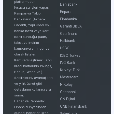
platformudur.
Denizbank
Kısaca şu işleri yapar:
Enpara
Kampanya Takibi:
Fibabanka
Bankaların (Akbank,
Garanti, Yapı Kredi vb.)
Garanti BBVA
banka bazlı veya kart
Getirfinans
bazlı sunduğu puan,
Halkbank
taksit ve indirim
HSBC
kampanyalarını güncel
olarak listeler.
ICBC Turkey
Kart Karşılaştırma: Farklı
ING Bank
kredi kartlarının (Wings,
Kuveyt Türk
Bonus, World vb.)
Mastercard
özelliklerini, avantajlarını
ve yıllık ücret gibi
N Kolay
detaylarını kullanıcılara
Odeabank
sunar.
ON Dijital
Haber ve Rehberlik:
QNB Finansbank
Finans dünyasından
güncel haberler, kredi
Şekerbank