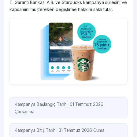
T. Garanti Bankası A.Ş. ve Starbucks kampanya süresini ve
kapsamını müştereken değiştirme hakkını saklı tutar.
Kampanya Başlangıç Tarihi: 01 Temmuz 2026
Çarşamba
Kampanya Bitiş Tarihi: 31 Temmuz 2026 Cuma