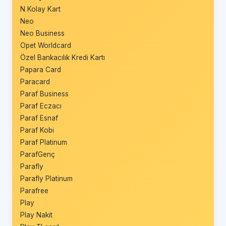
N Kolay Kart
Neo
Neo Business
Opet Worldcard
Özel Bankacılık Kredi Kartı
Papara Card
Paracard
Paraf Business
Paraf Eczacı
Paraf Esnaf
Paraf Kobi
Paraf Platinum
ParafGenç
Parafly
Parafly Platinum
Parafree
Play
Play Nakit