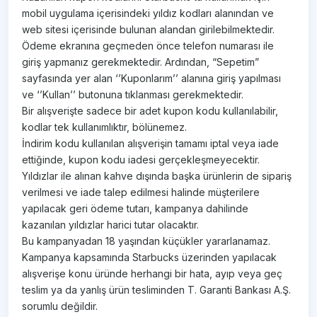
mobil uygulama içerisindeki yıldız kodları alanından ve
web sitesi içerisinde bulunan alandan girilebilmektedir.
Ödeme ekranına geçmeden önce telefon numarası ile
giriş yapmanız gerekmektedir. Ardından, “Sepetim”
sayfasında yer alan ‘’Kuponlarım’’ alanına giriş yapılması
ve ‘’Kullan’’ butonuna tıklanması gerekmektedir.
Bir alışverişte sadece bir adet kupon kodu kullanılabilir,
kodlar tek kullanımlıktır, bölünemez.
İndirim kodu kullanılan alışverişin tamamı iptal veya iade
ettiğinde, kupon kodu iadesi gerçekleşmeyecektir.
Yıldızlar ile alınan kahve dışında başka ürünlerin de sipariş
verilmesi ve iade talep edilmesi halinde müşterilere
yapılacak geri ödeme tutarı, kampanya dahilinde
kazanılan yıldızlar harici tutar olacaktır.
Bu kampanyadan 18 yaşından küçükler yararlanamaz.
Kampanya kapsamında Starbucks üzerinden yapılacak
alışverişe konu üründe herhangi bir hata, ayıp veya geç
teslim ya da yanlış ürün tesliminden T. Garanti Bankası A.Ş.
sorumlu değildir.