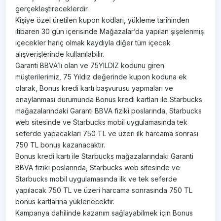
gerçekleştireceklerdir.
Kişiye özel üretilen kupon kodları, yükleme tarihinden
itibaren 30 gün içerisinde Mağazalar’da yapılan şişelenmiş
içecekler hariç olmak kaydıyla diğer tüm içecek
alışverişlerinde kullanılabilir.
Garanti BBVA’lı olan ve 75YILDIZ kodunu giren
müşterilerimiz, 75 Yıldız değerinde kupon koduna ek
olarak, Bonus kredi kartı başvurusu yapmaları ve
onaylanması durumunda Bonus kredi kartları ile Starbucks
mağazalarındaki Garanti BBVA fiziki poslarında, Starbucks
web sitesinde ve Starbucks mobil uygulamasında tek
seferde yapacakları 750 TL ve üzeri ilk harcama sonrası
750 TL bonus kazanacaktır.
Bonus kredi kartı ile Starbucks mağazalarındaki Garanti
BBVA fiziki poslarında, Starbucks web sitesinde ve
Starbucks mobil uygulamasında ilk ve tek seferde
yapılacak 750 TL ve üzeri harcama sonrasında 750 TL
bonus kartlarına yüklenecektir.
Kampanya dahilinde kazanım sağlayabilmek için Bonus