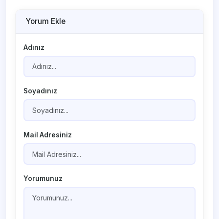
Yorum Ekle
Adınız
Soyadınız
Mail Adresiniz
Yorumunuz