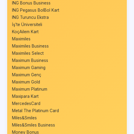
ING Bonus Business
ING Pegasus BolBol Kart
ING Turuncu Ekstra
İş’te Üniversiteli
KoçAilem Kart
Maximiles
Maximiles Business
Maximiles Select
Maximum Business
Maximum Gaming
Maximum Genç
Maximum Gold
Maximum Platinum
Maxipara Kart
MercedesCard
Metal The Platinum Card
Miles&Smiles
Miles&Smiles Business
Money Bonus