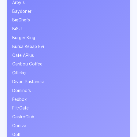
Arby's
Baydöner
BigChefs
BiSU
Burger King
Bursa Kebap Evi
Cafe APlus
Caribou Coffee
Çitlekçi
Divan Pastanesi
Domino's
Fedbox
FiltrCafe
GastroClub
Godiva
Golf