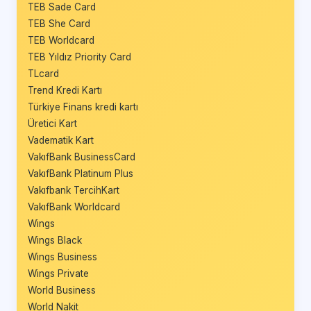
TEB Sade Card
TEB She Card
TEB Worldcard
TEB Yıldız Priority Card
TLcard
Trend Kredi Kartı
Türkiye Finans kredi kartı
Üretici Kart
Vadematik Kart
VakıfBank BusinessCard
VakıfBank Platinum Plus
Vakıfbank TercihKart
VakıfBank Worldcard
Wings
Wings Black
Wings Business
Wings Private
World Business
World Nakit