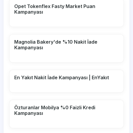
Opet Tokenflex Fasty Market Puan
Kampanyası
Magnolia Bakery'de %10 Nakit İade
Kampanyası
En Yakıt Nakit İade Kampanyası | EnYakıt
Özturanlar Mobilya %0 Faizli Kredi
Kampanyası