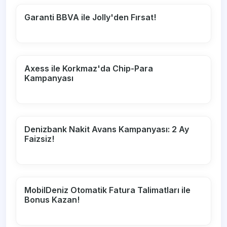
Garanti BBVA ile Jolly'den Fırsat!
Axess ile Korkmaz'da Chip-Para
Kampanyası
Denizbank Nakit Avans Kampanyası: 2 Ay
Faizsiz!
MobilDeniz Otomatik Fatura Talimatları ile
Bonus Kazan!