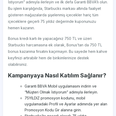
İstiyorum” adımıyla ilerleyin ve ilk defa Garanti BBVA’lı olun.
Bu işlem karşılığında, Starbucks markası altında faaliyet
gösteren mağazalarda şişelenmiş içecekler hariç tüm
içeceklere geçerli 75 yıldız değerinde kuponunuzu
hemen kazanın.
Bonus kredi kartı ile yapacağınız 750 TL ve üzeri
Starbucks harcamasına ek olarak, Bonus’tan da 750 TL
bonus kazanma fırsatını kaçırmayın. Bu sayede hem kahve
keyfinizi artırabilir hem de birikimlerinize destek
olabilirsiniz.
Kampanyaya Nasıl Katılım Sağlanır?
Garanti BBVA Mobil uygulamasını indirin ve
“Müşteri Olmak İstiyorum” adımıyla ilerleyin.
75YILDIZ promosyon kodunu, mobil
uygulamadaki Profil ve Ayarlar adımında yer alan
Promosyon Kodu Gir alanına girin.
Starbucks’ta geçerli olacak 75 yıldız