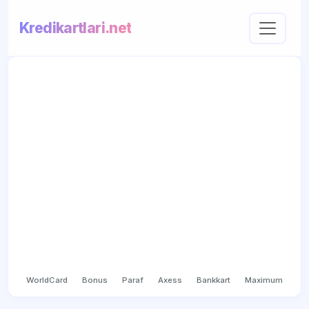
Kredikartlari.net
WorldCard
Bonus
Paraf
Axess
Bankkart
Maximum