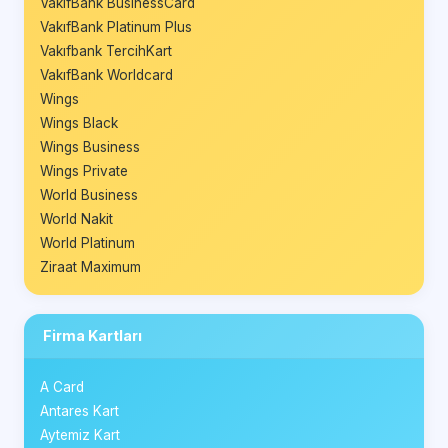
VakıfBank BusinessCard
VakıfBank Platinum Plus
Vakıfbank TercihKart
VakıfBank Worldcard
Wings
Wings Black
Wings Business
Wings Private
World Business
World Nakit
World Platinum
Ziraat Maximum
Firma Kartları
A Card
Antares Kart
Aytemiz Kart