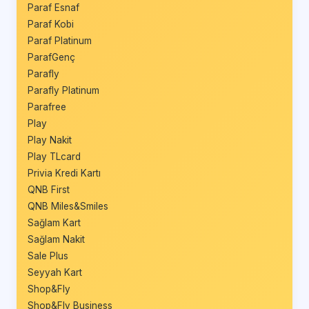
Paraf Esnaf
Paraf Kobi
Paraf Platinum
ParafGenç
Parafly
Parafly Platinum
Parafree
Play
Play Nakit
Play TLcard
Privia Kredi Kartı
QNB First
QNB Miles&Smiles
Sağlam Kart
Sağlam Nakit
Sale Plus
Seyyah Kart
Shop&Fly
Shop&Fly Business