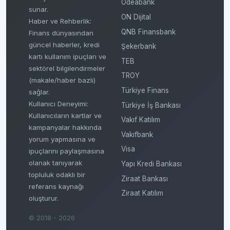
Odeabank
sunar.
ON Dijital
Haber ve Rehberlik:
QNB Finansbank
Finans dünyasından
güncel haberler, kredi
Şekerbank
kartı kullanım ipuçları ve
TEB
sektörel bilgilendirmeler
TROY
(makale/haber bazlı)
Türkiye Finans
sağlar.
Kullanıcı Deneyimi:
Türkiye İş Bankası
Kullanıcıların kartlar ve
Vakıf Katılım
kampanyalar hakkında
Vakıfbank
yorum yapmasına ve
Visa
ipuçlarını paylaşmasına
olanak tanıyarak
Yapı Kredi Bankası
topluluk odaklı bir
Ziraat Bankası
referans kaynağı
Ziraat Katılım
oluşturur.
© 2018 - 2026