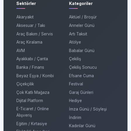
Sektörler
Kategoriler
Akaryakıt
Aktüel / Broşür
Aksesuar / Takı
Anneler Günü
Araç Bakım / Servis
Artı Taksit
Araç Kiralama
Atölye
AVM
Babalar Günü
Ayakkabı / Çanta
Çekiliş
Banka / Finans
Çekiliş Sonucu
Beyaz Eşya / Kombi
Efsane Cuma
Çiçekçilik
Festival
Çok Katlı Mağaza
Garaj Günleri
Dijital Platform
Hediye
E-Ticaret / Online
İmza Günü / Söyleşi
Alışveriş
İndirim
Eğitim / Kırtasiye
Kadınlar Günü