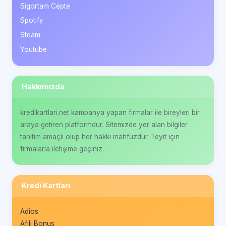
Sigortam Cepte
Spotify
Steam
Youtube
Hakkımızda
kredikartlari.net kampanya yapan firmalar ile bireyleri bir
araya getiren platformdur. Sitemizde yer alan bilgiler
tanıtım amaçlı olup her hakkı mahfuzdur. Teyit için
firmalarla iletişime geçiniz.
Kredi Kartları
Adios
Afili Bonus