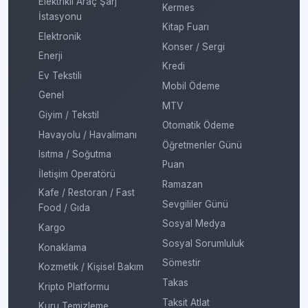
Elektrikli Araç Şarj
Kermes
İstasyonu
Kitap Fuarı
Elektronik
Konser / Sergi
Enerji
Kredi
Ev Tekstili
Mobil Ödeme
Genel
MTV
Giyim / Tekstil
Otomatik Ödeme
Havayolu / Havalimanı
Öğretmenler Günü
Isıtma / Soğutma
Puan
İletişim Operatörü
Ramazan
Kafe / Restoran / Fast
Sevgililer Günü
Food / Gıda
Sosyal Medya
Kargo
Sosyal Sorumluluk
Konaklama
Sömestir
Kozmetik / Kişisel Bakım
Takas
Kripto Platformu
Taksit Atlat
Kuru Temizleme