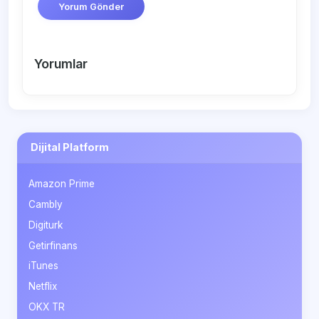
Yorum Gönder
Yorumlar
Dijital Platform
Amazon Prime
Cambly
Digiturk
Getirfinans
iTunes
Netflix
OKX TR