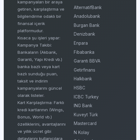
kampanyaları bir araya
AlternatifBank
getiren, karşılaştırma ve
bilgilendirme odaklı bir
Anadolubank
finansal içerik
Burgan Bank
platformudur.
Denizbank
Kısaca şu işleri yapar:
Enpara
Kampanya Takibi:
Fibabanka
Bankaların (Akbank,
Garanti, Yapı Kredi vb.)
Garanti BBVA
banka bazlı veya kart
Getirfinans
bazlı sunduğu puan,
Halkbank
taksit ve indirim
HSBC
kampanyalarını güncel
olarak listeler.
ICBC Turkey
Kart Karşılaştırma: Farklı
ING Bank
kredi kartlarının (Wings,
Kuveyt Türk
Bonus, World vb.)
Mastercard
özelliklerini, avantajlarını
ve yıllık ücret gibi
N Kolay
detaylarını kullanıcılara