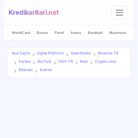
Kredikartlari.net
WorldCard
Bonus
Paraf
Axess
Bankkart
Maximum
Ana Sayfa
Dijital Platform
Getirfinans
Binance TR
Paribu
BtcTurk
OKX TR
Rain
Crypto.com
Bitexen
İndirim