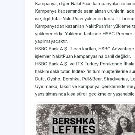
Kampanya, diğer NakitPuan kampanyaları ile birle
Kampanya kapsamında satın alınan ürünlerin iades
ise, ilgili tutar NakitPuan yüklenen karta TL borcu 
Kampanyadan kazanılan NakitPuan’lar yükleme t
yüklenecektir. Yükleme tarihinde HSBC Premier
yapılmayacaktır.
HSBC Bank A.Ş. Ticari kartları, HSBC Advantage kre
işlemler NakitPuan kampanyasına dahil değildir.
HSBC Bank A.Ş. ve ITX Turkey Perakende İthalat
hakkını saklı tutar. Indıtex ’in tüm müşterilerine
Dutti, Oysho, Bershka, Pull&Bear, Stradivarius, L
Üye marka, taksit ve kampanya içeriklerinde meyd
yansıtılmasında kısa süreli gecikmeler yaşanabil