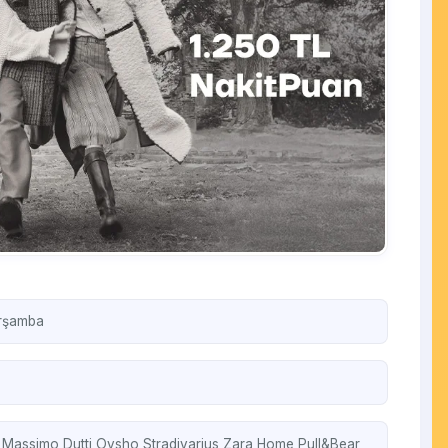
arşamba
a
Massimo Dutti
Oysho
Stradivarius
Zara Home
Pull&Bear