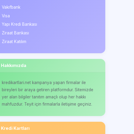
Vakıfbank
Visa
Yapı Kredi Bankası
Ziraat Bankası
Ziraat Katılım
Hakkımızda
kredikartlari.net kampanya yapan firmalar ile
bireyleri bir araya getiren platformdur. Sitemizde
yer alan bilgiler tanıtım amaçlı olup her hakkı
mahfuzdur. Teyit için firmalarla iletişime geçiniz.
Kredi Kartları