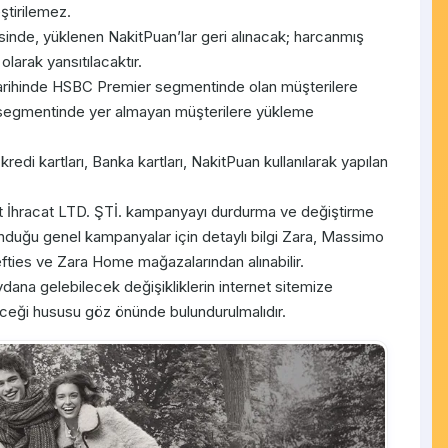
ştirilemez.
inde, yüklenen NakitPuan’lar geri alınacak; harcanmış
olarak yansıtılacaktır.
arihinde HSBC Premier segmentinde olan müşterilere
 segmentinde yer almayan müşterilere yükleme
di kartları, Banka kartları, NakitPuan kullanılarak yapılan
 İhracat LTD. ŞTİ. kampanyayı durdurma ve değiştirme
 sunduğu genel kampanyalar için detaylı bilgi Zara, Massimo
efties ve Zara Home mağazalarından alınabilir.
ana gelebilecek değişikliklerin internet sitemize
eceği hususu göz önünde bulundurulmalıdır.