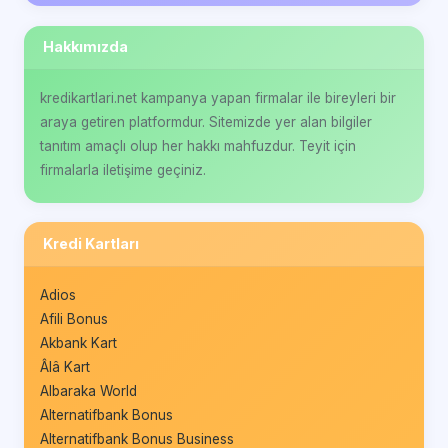
Hakkımızda
kredikartlari.net kampanya yapan firmalar ile bireyleri bir
araya getiren platformdur. Sitemizde yer alan bilgiler
tanıtım amaçlı olup her hakkı mahfuzdur. Teyit için
firmalarla iletişime geçiniz.
Kredi Kartları
Adios
Afili Bonus
Akbank Kart
Âlâ Kart
Albaraka World
Alternatifbank Bonus
Alternatifbank Bonus Business