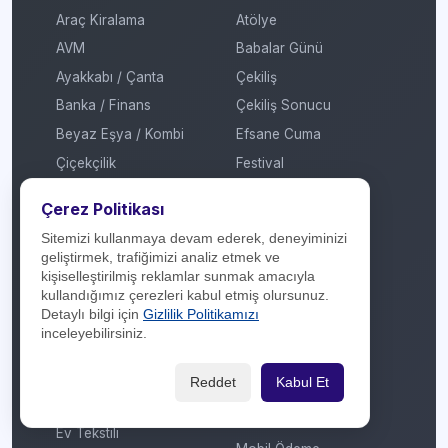
Araç Kiralama
Atölye
AVM
Babalar Günü
Ayakkabı / Çanta
Çekiliş
Banka / Finans
Çekiliş Sonucu
Beyaz Eşya / Kombi
Efsane Cuma
Çiçekçilik
Festival
Çok Katlı Mağaza
Garaj Günleri
Çerez Politikası
Dijital Platform
Hediye
Sitemizi kullanmaya devam ederek, deneyiminizi
E-Ticaret / Online
İmza Günü / Söyleşi
geliştirmek, trafiğimizi analiz etmek ve
Alışveriş
kişiselleştirilmiş reklamlar sunmak amacıyla
İndirim
kullandığımız çerezleri kabul etmiş olursunuz.
Eğitim / Kırtasiye
Kadınlar Günü
Detaylı bilgi için
Gizlilik Politikamızı
Elektrikli Araç Şarj
inceleyebilirsiniz.
Kermes
İstasyonu
Kitap Fuarı
Elektronik
Reddet
Kabul Et
Konser / Sergi
Enerji
Kredi
Ev Tekstili