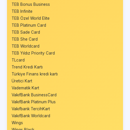
TEB Bonus Business
TEB Infinite
TEB Özel World Elite
TEB Platinum Card
TEB Sade Card
TEB She Card
TEB Worldcard
TEB Yıldız Priority Card
TLcard
Trend Kredi Kartı
Türkiye Finans kredi kartı
Üretici Kart
Vadematik Kart
VakıfBank BusinessCard
VakıfBank Platinum Plus
Vakıfbank TercihKart
VakıfBank Worldcard
Wings
Wings Black