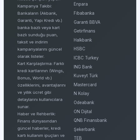
Enpara
Kampanya Takibi:
Fibabanka
Bankaların (Akbank,
Garanti, Yapı Kredi vb.)
Garanti BBVA
banka bazlı veya kart
Getirfinans
bazlı sunduğu puan,
Halkbank
taksit ve indirim
HSBC
kampanyalarını güncel
olarak listeler.
ICBC Turkey
Kart Karşılaştırma: Farklı
ING Bank
kredi kartlarının (Wings,
Kuveyt Türk
Bonus, World vb.)
Mastercard
özelliklerini, avantajlarını
ve yıllık ücret gibi
N Kolay
detaylarını kullanıcılara
Odeabank
sunar.
ON Dijital
Haber ve Rehberlik:
QNB Finansbank
Finans dünyasından
güncel haberler, kredi
Şekerbank
kartı kullanım ipuçları ve
TEB