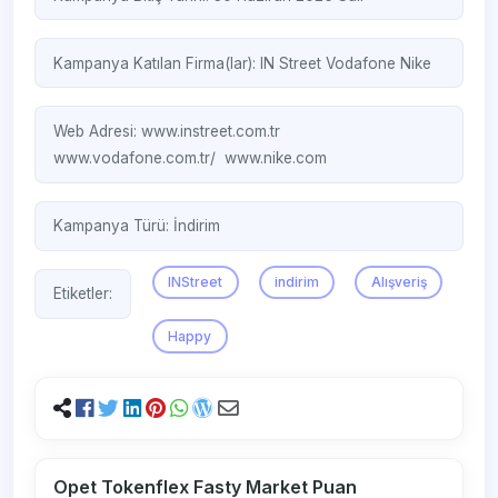
Kampanya Katılan Firma(lar):
IN Street
Vodafone
Nike
Web Adresi:
www.instreet.com.tr
www.vodafone.com.tr/ ‎
www.nike.com
Kampanya Türü:
İndirim
INStreet
indirim
Alışveriş
Etiketler:
Happy
Opet Tokenflex Fasty Market Puan