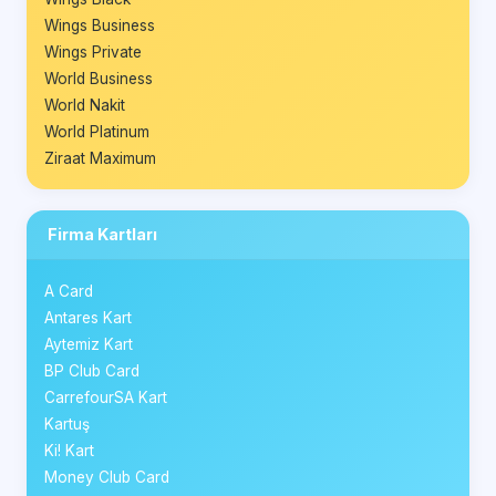
Wings Business
Wings Private
World Business
World Nakit
World Platinum
Ziraat Maximum
Firma Kartları
A Card
Antares Kart
Aytemiz Kart
BP Club Card
CarrefourSA Kart
Kartuş
Ki! Kart
Money Club Card