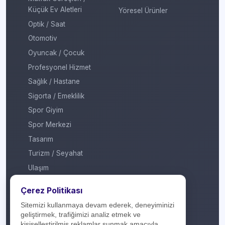
Küçük Ev Aletleri
Yöresel Ürünler
Optik / Saat
Otomotiv
Oyuncak / Çocuk
Profesyonel Hizmet
Sağlık / Hastane
Sigorta / Emeklilik
Spor Giyim
Spor Merkezi
Tasarım
Turizm / Seyahat
Ulaşım
Veteriner / Pet Shop
Çerez Politikası
Yapı Marketi
Sitemizi kullanmaya devam ederek, deneyiminizi
Yurt Dışı / Duty Free
geliştirmek, trafiğimizi analiz etmek ve
kişiselleştirilmiş reklamlar sunmak amacıyla