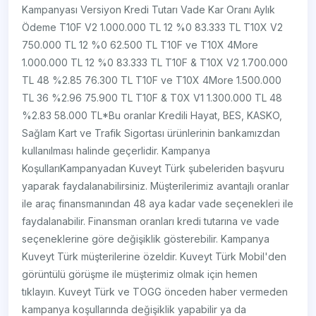
Kampanyası Versiyon Kredi Tutarı Vade Kar Oranı Aylık
Ödeme T10F V2 1.000.000 TL 12 %0 83.333 TL T10X V2
750.000 TL 12 %0 62.500 TL T10F ve T10X 4More
1.000.000 TL 12 %0 83.333 TL T10F & T10X V2 1.700.000
TL 48 %2.85 76.300 TL T10F ve T10X 4More 1.500.000
TL 36 %2.96 75.900 TL T10F & T0X V1 1.300.000 TL 48
%2.83 58.000 TL*Bu oranlar Kredili Hayat, BES, KASKO,
Sağlam Kart ve Trafik Sigortası ürünlerinin bankamızdan
kullanılması halinde geçerlidir. Kampanya
KoşullarıKampanyadan Kuveyt Türk şubeleriden başvuru
yaparak faydalanabilirsiniz. Müşterilerimiz avantajlı oranlar
ile araç finansmanından 48 aya kadar vade seçenekleri ile
faydalanabilir. Finansman oranları kredi tutarına ve vade
seçeneklerine göre değişiklik gösterebilir. Kampanya
Kuveyt Türk müşterilerine özeldir. Kuveyt Türk Mobil'den
görüntülü görüşme ile müşterimiz olmak için hemen
tıklayın. Kuveyt Türk ve TOGG önceden haber vermeden
kampanya koşullarında değişiklik yapabilir ya da