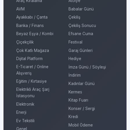
Araç Kiralama
Atölye
AVM
Babalar Günü
Ayakkabı / Çanta
Çekiliş
Banka / Finans
Çekiliş Sonucu
Beyaz Eşya / Kombi
Efsane Cuma
Çiçekçilik
Festival
Çok Katlı Mağaza
Garaj Günleri
Dijital Platform
Hediye
E-Ticaret / Online
İmza Günü / Söyleşi
Alışveriş
İndirim
Eğitim / Kırtasiye
Kadınlar Günü
Elektrikli Araç Şarj
Kermes
İstasyonu
Kitap Fuarı
Elektronik
Konser / Sergi
Enerji
Kredi
Ev Tekstili
Mobil Ödeme
Genel