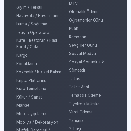
MTV
Giyim / Tekstil
Otomatik Ödeme
Havayolu / Havalimanı
Öğretmenler Günü
Isıtma / Soğutma
Puan
İletişim Operatörü
Ramazan
Kafe / Restoran / Fast
Sevgililer Günü
Food / Gıda
Sosyal Medya
Kargo
Sosyal Sorumluluk
Konaklama
Sömestir
Kozmetik / Kişisel Bakım
Takas
Kripto Platformu
Taksit Atlat
Kuru Temizleme
Temassız Ödeme
Kültür / Sanat
Tiyatro / Müzikal
Market
Vergi Ödeme
Mobil Uygulama
Yarışma
Mobilya / Dekorasyon
Yılbaşı
Mutfak Gereçleri /