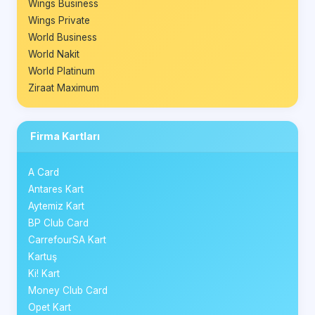
Wings Business
Wings Private
World Business
World Nakit
World Platinum
Ziraat Maximum
Firma Kartları
A Card
Antares Kart
Aytemiz Kart
BP Club Card
CarrefourSA Kart
Kartuş
Ki! Kart
Money Club Card
Opet Kart