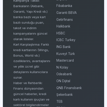
Kampanya Takibi:
Fibabanka
Bankaların (Akbank,
Garanti, Yapı Kredi vb.)
Garanti BBVA
banka bazlı veya kart
Getirfinans
bazlı sunduğu puan,
Halkbank
taksit ve indirim
HSBC
kampanyalarını güncel
olarak listeler.
ICBC Turkey
Kart Karşılaştırma: Farklı
ING Bank
kredi kartlarının (Wings,
Kuveyt Türk
Bonus, World vb.)
Mastercard
özelliklerini, avantajlarını
ve yıllık ücret gibi
N Kolay
detaylarını kullanıcılara
Odeabank
sunar.
ON Dijital
Haber ve Rehberlik:
QNB Finansbank
Finans dünyasından
güncel haberler, kredi
Şekerbank
kartı kullanım ipuçları ve
TEB
sektörel bilgilendirmeler