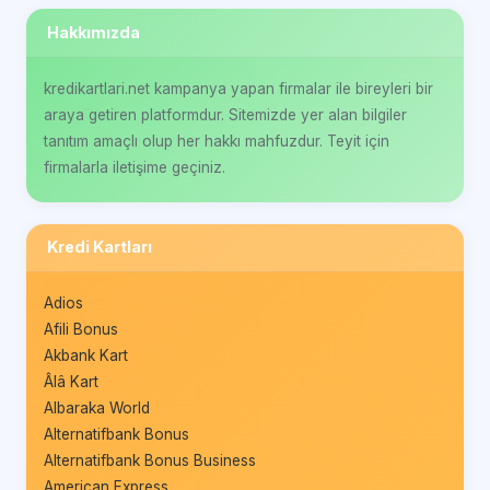
Hakkımızda
kredikartlari.net kampanya yapan firmalar ile bireyleri bir
araya getiren platformdur. Sitemizde yer alan bilgiler
tanıtım amaçlı olup her hakkı mahfuzdur. Teyit için
firmalarla iletişime geçiniz.
Kredi Kartları
Adios
Afili Bonus
Akbank Kart
Âlâ Kart
Albaraka World
Alternatifbank Bonus
Alternatifbank Bonus Business
American Express