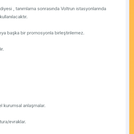
iyesi , tanımlama sonrasında Voltrun istasyonlarında
ullanılacaktır.
ya başka bir promosyonla birleştirilemez.
ır.
el kurumsal anlaşmalar.
ura/evraklar.