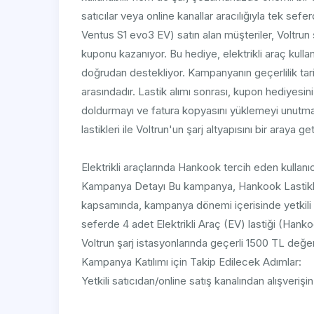
satıcılar veya online kanallar aracılığıyla tek sef
Ventus S1 evo3 EV) satın alan müşteriler, Voltrun
kuponu kazanıyor. Bu hediye, elektrikli araç kullan
doğrudan destekliyor. Kampanyanın geçerlilik tarih
arasındadır. Lastik alımı sonrası, kupon hediyesi
doldurmayı ve fatura kopyasını yüklemeyi unutmam
lastikleri ile Voltrun'un şarj altyapısını bir araya g
Elektrikli araçlarında Hankook tercih eden kullanı
Kampanya Detayı Bu kampanya, Hankook Lastikle
kapsamında, kampanya dönemi içerisinde yetkili sa
seferde 4 adet Elektrikli Araç (EV) lastiği (Han
Voltrun şarj istasyonlarında geçerli 1500 TL değe
Kampanya Katılımı için Takip Edilecek Adımlar:
Yetkili satıcıdan/online satış kanalından alışveri