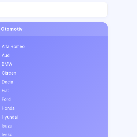
Otomotiv
Alfa Romeo
Audi
BMW
Citroen
Dacia
Fiat
Ford
Honda
Hyundai
Isuzu
Iveko