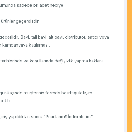
durumunda sadece bir adet hediye
 ürünler geçersizdir.
çerlidir. Bayi, tali bayi, alt bayi, distribütör, satıcı veya
ler kampanyaya katılamaz .
ihlerinde ve koşullarında değişiklik yapma hakkını
nü içinde müşterinin formda belirttiği iletişim
ektir.
riş yapıldıktan sonra “Puanlarım&İndirimlerim”