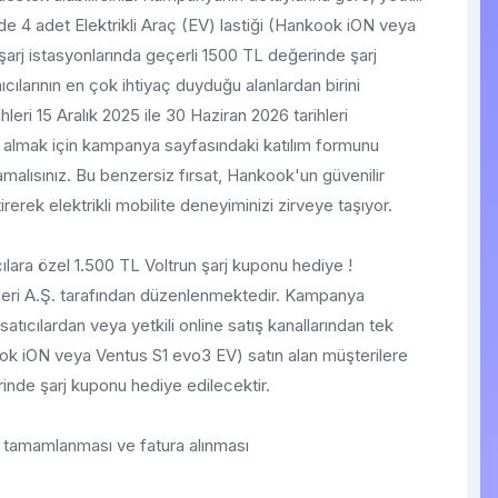
erde 4 adet Elektrikli Araç (EV) lastiği (Hankook iON veya
 şarj istasyonlarında geçerli 1500 TL değerinde şarj
ıcılarının en çok ihtiyaç duyduğu alanlardan birini
leri 15 Aralık 2025 ile 30 Haziran 2026 tarihleri
ni almak için kampanya sayfasındaki katılım formunu
alısınız. Bu benzersiz fırsat, Hankook'un güvenilir
etirerek elektrikli mobilite deneyiminizi zirveye taşıyor.
cılara özel 1.500 TL Voltrun şarj kuponu hediye !
ri A.Ş. tarafından düzenlenmektedir. Kampanya
tıcılardan veya yetkili online satış kanallarından tek
kook iON veya Ventus S1 evo3 EV) satın alan müşterilere
rinde şarj kuponu hediye edilecektir.
şin tamamlanması ve fatura alınması