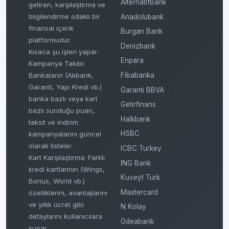
AlternatifBank
getiren, karşılaştırma ve
bilgilendirme odaklı bir
Anadolubank
finansal içerik
Burgan Bank
platformudur.
Denizbank
Kısaca şu işleri yapar:
Enpara
Kampanya Takibi:
Fibabanka
Bankaların (Akbank,
Garanti, Yapı Kredi vb.)
Garanti BBVA
banka bazlı veya kart
Getirfinans
bazlı sunduğu puan,
Halkbank
taksit ve indirim
HSBC
kampanyalarını güncel
olarak listeler.
ICBC Turkey
Kart Karşılaştırma: Farklı
ING Bank
kredi kartlarının (Wings,
Kuveyt Türk
Bonus, World vb.)
Mastercard
özelliklerini, avantajlarını
ve yıllık ücret gibi
N Kolay
detaylarını kullanıcılara
Odeabank
sunar.