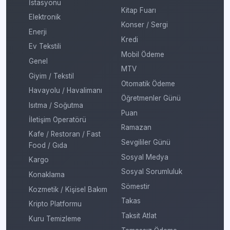
İstasyonu
Kitap Fuarı
Elektronik
Konser / Sergi
Enerji
Kredi
Ev Tekstili
Mobil Ödeme
Genel
MTV
Giyim / Tekstil
Otomatik Ödeme
Havayolu / Havalimanı
Öğretmenler Günü
Isıtma / Soğutma
Puan
İletişim Operatörü
Ramazan
Kafe / Restoran / Fast
Sevgililer Günü
Food / Gıda
Sosyal Medya
Kargo
Sosyal Sorumluluk
Konaklama
Sömestir
Kozmetik / Kişisel Bakım
Takas
Kripto Platformu
Taksit Atlat
Kuru Temizleme