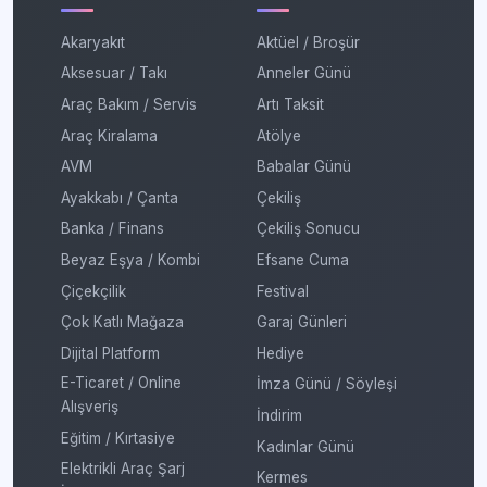
Akaryakıt
Aktüel / Broşür
Aksesuar / Takı
Anneler Günü
Araç Bakım / Servis
Artı Taksit
Araç Kiralama
Atölye
AVM
Babalar Günü
Ayakkabı / Çanta
Çekiliş
Banka / Finans
Çekiliş Sonucu
Beyaz Eşya / Kombi
Efsane Cuma
Çiçekçilik
Festival
Çok Katlı Mağaza
Garaj Günleri
Dijital Platform
Hediye
E-Ticaret / Online
İmza Günü / Söyleşi
Alışveriş
İndirim
Eğitim / Kırtasiye
Kadınlar Günü
Elektrikli Araç Şarj
Kermes