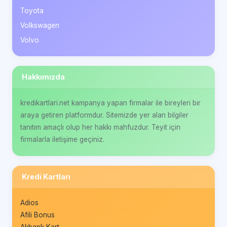
Toyota
Volkswagen
Volvo
Hakkımızda
kredikartlari.net kampanya yapan firmalar ile bireyleri bir
araya getiren platformdur. Sitemizde yer alan bilgiler
tanıtım amaçlı olup her hakkı mahfuzdur. Teyit için
firmalarla iletişime geçiniz.
Kredi Kartları
Adios
Afili Bonus
Akbank Kart