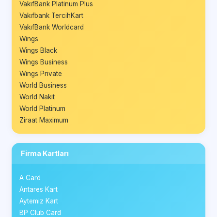
VakıfBank Platinum Plus
Vakıfbank TercihKart
VakıfBank Worldcard
Wings
Wings Black
Wings Business
Wings Private
World Business
World Nakit
World Platinum
Ziraat Maximum
Firma Kartları
A Card
Antares Kart
Aytemiz Kart
BP Club Card