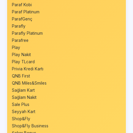
Paraf Kobi
Paraf Platinum
ParafGenç
Parafly
Parafly Platinum
Parafree
Play
Play Nakit
Play TLcard
Privia Kredi Kartı
QNB First
QNB Miles&Smiles
Sağlam Kart
Sağlam Nakit
Sale Plus
Seyyah Kart
Shop&Fly
Shop&Fly Business
Şeker Bonus