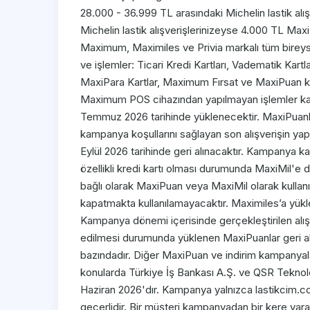
28.000 - 36.999 TL arasındaki Michelin lastik al
Michelin lastik alışverişlerinizeyse 4.000 TL Max
Maximum, Maximiles ve Privia markalı tüm bireysel
ve işlemler: Ticari Kredi Kartları, Vadematik Kart
MaxiPara Kartlar, Maximum Fırsat ve MaxiPuan kulla
Maximum POS cihazından yapılmayan işlemler kamp
Temmuz 2026 tarihinde yüklenecektir. MaxiPuanla
kampanya koşullarını sağlayan son alışverişin yapı
Eylül 2026 tarihinde geri alınacaktır. Kampanya k
özellikli kredi kartı olması durumunda MaxiMil'e 
bağlı olarak MaxiPuan veya MaxiMil olarak kullanı
kapatmakta kullanılamayacaktır. Maximiles’a yüklen
Kampanya dönemi içerisinde gerçekleştirilen alışve
edilmesi durumunda yüklenen MaxiPuanlar geri al
bazındadır. Diğer MaxiPuan ve indirim kampanyaları
konularda Türkiye İş Bankası A.Ş. ve QSR Teknoloj
Haziran 2026'dır. Kampanya yalnızca lastikcim.com.
geçerlidir. Bir müşteri kampanyadan bir kere yara