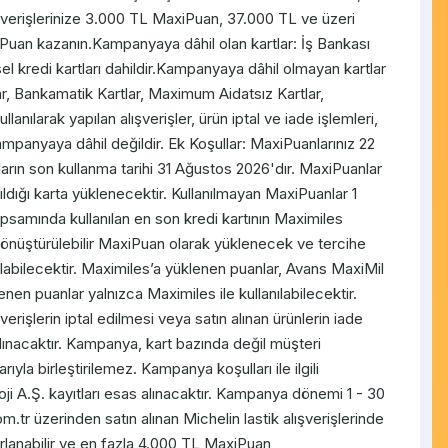
ışverişlerinize 3.000 TL MaxiPuan, 37.000 TL ve üzeri
iPuan kazanın.Kampanyaya dâhil olan kartlar: İş Bankası
 kredi kartları dahildir.Kampanyaya dâhil olmayan kartlar
lar, Bankamatik Kartlar, Maximum Aidatsız Kartlar,
nılarak yapılan alışverişler, ürün iptal ve iade işlemleri,
anyaya dâhil değildir. Ek Koşullar: MaxiPuanlarınız 22
rın son kullanma tarihi 31 Ağustos 2026'dır. MaxiPuanlar
ldığı karta yüklenecektir. Kullanılmayan MaxiPuanlar 1
apsamında kullanılan en son kredi kartının Maximiles
dönüştürüle​bilir MaxiPuan olarak yüklenecek ve tercihe
labilecektir. Maximiles’a yüklenen puanlar, Avans MaxiMil
en puanlar yalnızca Maximiles ile kullanılabilecektir.
rişlerin iptal edilmesi veya satın alınan ürünlerin iade
ınacaktır. Kampanya, kart bazında değil müşteri
yla birleştirilemez. Kampanya koşulları ile ilgili
i A.Ş. kayıtları esas alınacaktır. Kampanya dönemi 1 - 30
tr üzerinden satın alınan Michelin lastik alışverişlerinde
rlanabilir ve en fazla 4.000 TL MaxiPuan