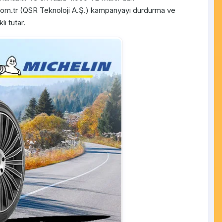
m.com.tr (QSR Teknoloji A.Ş.) kampanyayı durdurma ve
ı tutar.