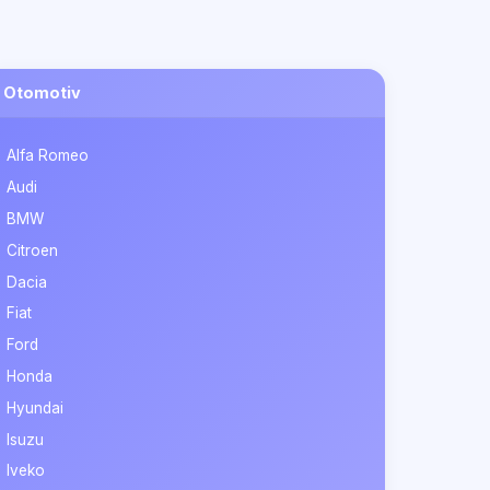
Otomotiv
Alfa Romeo
Audi
BMW
Citroen
Dacia
Fiat
Ford
Honda
Hyundai
Isuzu
Iveko