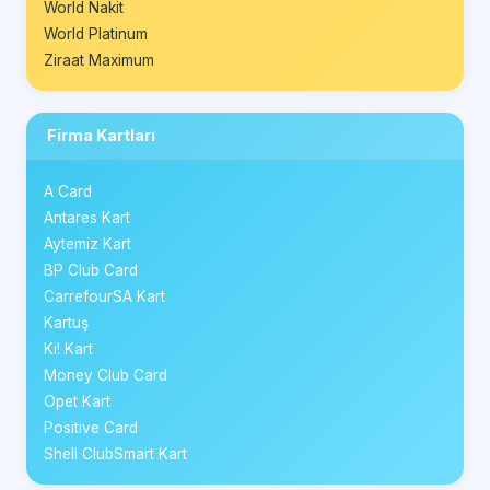
World Nakit
World Platinum
Ziraat Maximum
Firma Kartları
A Card
Antares Kart
Aytemiz Kart
BP Club Card
CarrefourSA Kart
Kartuş
Ki! Kart
Money Club Card
Opet Kart
Positive Card
Shell ClubSmart Kart