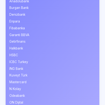
Anadolubank
Burgan Bank
Denizbank
Enpara
Fibabanka
Garanti BBVA
Getirfinans
Halkbank
HSBC
ICBC Turkey
ING Bank
Kuveyt Türk
Mastercard
N Kolay
Odeabank
ON Dijital