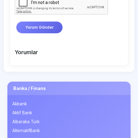
Yorum Gönder
Yorumlar
Banka / Finans
Akbank
Aktif Bank
Albaraka Türk
AlternatifBank