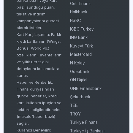
banka bazlı veya kart
Getirfinans
bazlı sunduğu puan,
Halkbank
taksit ve indirim
HSBC
kampanyalarını güncel
olarak listeler.
ICBC Turkey
Kart Karşılaştırma: Farklı
ING Bank
kredi kartlarının (Wings,
Kuveyt Türk
Bonus, World vb.)
Mastercard
özelliklerini, avantajlarını
ve yıllık ücret gibi
N Kolay
detaylarını kullanıcılara
Odeabank
sunar.
ON Dijital
Haber ve Rehberlik:
QNB Finansbank
Finans dünyasından
güncel haberler, kredi
Şekerbank
kartı kullanım ipuçları ve
TEB
sektörel bilgilendirmeler
TROY
(makale/haber bazlı)
Türkiye Finans
sağlar.
Kullanıcı Deneyimi:
Türkiye İş Bankası