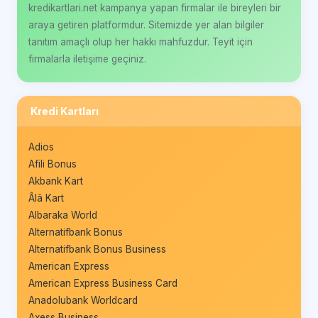
kredikartlari.net kampanya yapan firmalar ile bireyleri bir
araya getiren platformdur. Sitemizde yer alan bilgiler
tanıtım amaçlı olup her hakkı mahfuzdur. Teyit için
firmalarla iletişime geçiniz.
Kredi Kartları
Adios
Afili Bonus
Akbank Kart
Âlâ Kart
Albaraka World
Alternatifbank Bonus
Alternatifbank Bonus Business
American Express
American Express Business Card
Anadolubank Worldcard
Axess Business