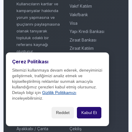
Kullanıcıların kartlar ve
Vakıf Katılım
kampanyalar hakkında
Vakıfbank
yorum yapmasına ve
Visa
ipuçlarını paylaşmasına
olanak tanıyarak
Yapı Kredi Bankası
topluluk odaklı bir
Ziraat Bankası
referans kaynağı
Ziraat Katılım
oluşturur.
Çerez Politikası
© 2018 - 2026
Sitemizi kullanmaya devam ederek, deneyiminizi
Sektörler
Kategoriler
geliştirmek, trafiğimizi analiz etmek ve
kişiselleştirilmiş reklamlar sunmak amacıyla
Akaryakıt
Aktüel / Broşür
kullandığımız çerezleri kabul etmiş olursunuz.
Detaylı bilgi için
Gizlilik Politikamızı
Aksesuar / Takı
Anneler Günü
inceleyebilirsiniz.
Araç Bakım / Servis
Artı Taksit
Araç Kiralama
Atölye
Reddet
Kabul Et
AVM
Babalar Günü
Ayakkabı / Çanta
Çekiliş