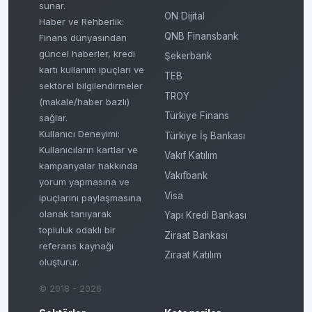
sunar.
ON Dijital
Haber ve Rehberlik:
QNB Finansbank
Finans dünyasından
güncel haberler, kredi
Şekerbank
kartı kullanım ipuçları ve
TEB
sektörel bilgilendirmeler
TROY
(makale/haber bazlı)
Türkiye Finans
sağlar.
Kullanıcı Deneyimi:
Türkiye İş Bankası
Kullanıcıların kartlar ve
Vakıf Katılım
kampanyalar hakkında
Vakıfbank
yorum yapmasına ve
Visa
ipuçlarını paylaşmasına
olanak tanıyarak
Yapı Kredi Bankası
topluluk odaklı bir
Ziraat Bankası
referans kaynağı
Ziraat Katılım
oluşturur.
© 2018 - 2026