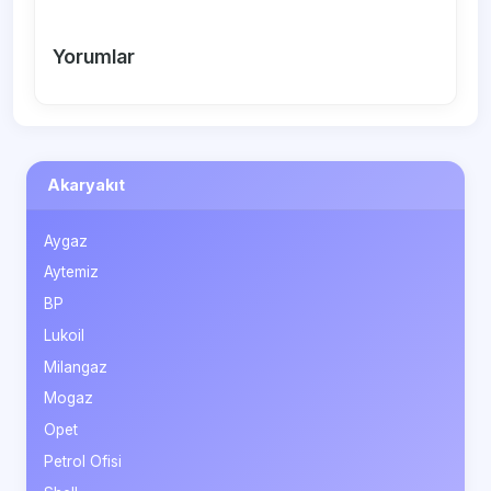
Yorumlar
Akaryakıt
Aygaz
Aytemiz
BP
Lukoil
Milangaz
Mogaz
Opet
Petrol Ofisi