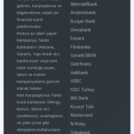
AlternatifBank
getiren, karşılaştırma ve
bilgilendirme odaklı bir
Anadolubank
finansal içerik
Burgan Bank
platformudur.
Denizbank
Kısaca şu işleri yapar:
Enpara
Kampanya Takibi:
Fibabanka
Bankaların (Akbank,
Garanti, Yapı Kredi vb.)
Garanti BBVA
banka bazlı veya kart
Getirfinans
bazlı sunduğu puan,
Halkbank
taksit ve indirim
HSBC
kampanyalarını güncel
olarak listeler.
ICBC Turkey
Kart Karşılaştırma: Farklı
ING Bank
kredi kartlarının (Wings,
Kuveyt Türk
Bonus, World vb.)
Mastercard
özelliklerini, avantajlarını
ve yıllık ücret gibi
N Kolay
detaylarını kullanıcılara
Odeabank