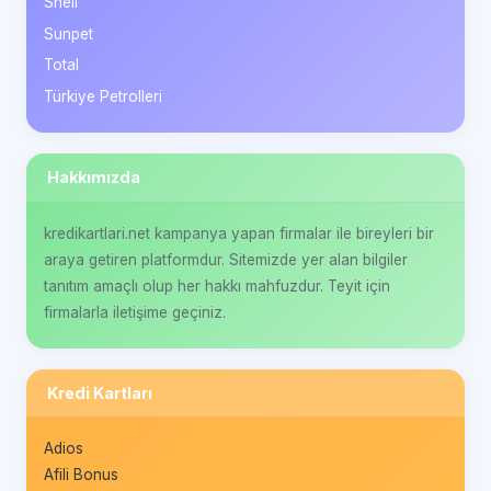
Shell
Sunpet
Total
Türkiye Petrolleri
Hakkımızda
kredikartlari.net kampanya yapan firmalar ile bireyleri bir
araya getiren platformdur. Sitemizde yer alan bilgiler
tanıtım amaçlı olup her hakkı mahfuzdur. Teyit için
firmalarla iletişime geçiniz.
Kredi Kartları
Adios
Afili Bonus