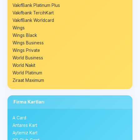
VakıfBank Platinum Plus
Vakıfbank TercihKart
VakıfBank Worldcard
Wings
Wings Black
Wings Business
Wings Private
World Business
World Nakit
World Platinum
Ziraat Maximum
Firma Kartları
A Card
Antares Kart
Aytemiz Kart