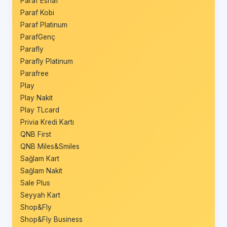
Paraf Esnaf
Paraf Kobi
Paraf Platinum
ParafGenç
Parafly
Parafly Platinum
Parafree
Play
Play Nakit
Play TLcard
Privia Kredi Kartı
QNB First
QNB Miles&Smiles
Sağlam Kart
Sağlam Nakit
Sale Plus
Seyyah Kart
Shop&Fly
Shop&Fly Business