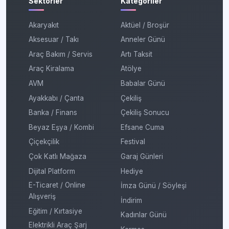
Sektörler
Kategoriler
Akaryakıt
Aktüel / Broşür
Aksesuar / Takı
Anneler Günü
Araç Bakım / Servis
Artı Taksit
Araç Kiralama
Atölye
AVM
Babalar Günü
Ayakkabı / Çanta
Çekiliş
Banka / Finans
Çekiliş Sonucu
Beyaz Eşya / Kombi
Efsane Cuma
Çiçekçilik
Festival
Çok Katlı Mağaza
Garaj Günleri
Dijital Platform
Hediye
E-Ticaret / Online
İmza Günü / Söyleşi
Alışveriş
İndirim
Eğitim / Kırtasiye
Kadınlar Günü
Elektrikli Araç Şarj