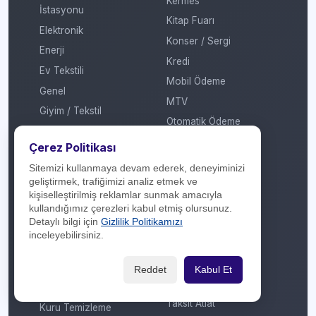
Kermes
İstasyonu
Kitap Fuarı
Elektronik
Konser / Sergi
Enerji
Kredi
Ev Tekstili
Mobil Ödeme
Genel
MTV
Giyim / Tekstil
Otomatik Ödeme
Havayolu / Havalimanı
Öğretmenler Günü
Çerez Politikası
Isıtma / Soğutma
Puan
Sitemizi kullanmaya devam ederek, deneyiminizi
İletişim Operatörü
geliştirmek, trafiğimizi analiz etmek ve
Ramazan
Kafe / Restoran / Fast
kişiselleştirilmiş reklamlar sunmak amacıyla
Sevgililer Günü
Food / Gıda
kullandığımız çerezleri kabul etmiş olursunuz.
Detaylı bilgi için
Gizlilik Politikamızı
Sosyal Medya
Kargo
inceleyebilirsiniz.
Sosyal Sorumluluk
Konaklama
Sömestir
Kozmetik / Kişisel Bakım
Reddet
Kabul Et
Takas
Kripto Platformu
Taksit Atlat
Kuru Temizleme