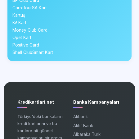
BP Club Card
CarrefourSA Kart
Kartuş
Ki! Kart
Money Club Card
Opet Kart
Positive Card
Shell ClubSmart Kart
Kredikartlari.net
Banka Kampanyaları
Türkiye'deki bankaların
Akbank
kredi kartlarını ve bu
Aktif Bank
kartlara ait güncel
Albaraka Türk
kampanyaları bir araya