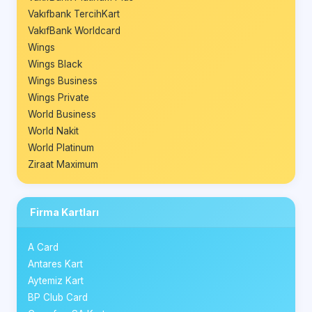
Vakıfbank TercihKart
VakıfBank Worldcard
Wings
Wings Black
Wings Business
Wings Private
World Business
World Nakit
World Platinum
Ziraat Maximum
Firma Kartları
A Card
Antares Kart
Aytemiz Kart
BP Club Card