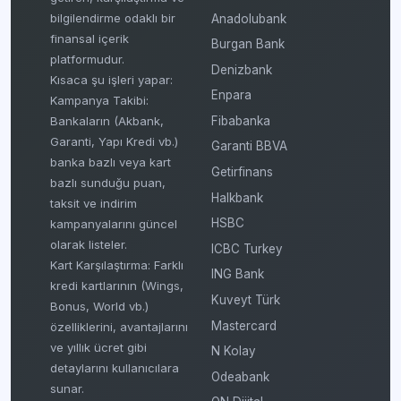
bilgilendirme odaklı bir
Anadolubank
finansal içerik
Burgan Bank
platformudur.
Denizbank
Kısaca şu işleri yapar:
Enpara
Kampanya Takibi:
Fibabanka
Bankaların (Akbank,
Garanti, Yapı Kredi vb.)
Garanti BBVA
banka bazlı veya kart
Getirfinans
bazlı sunduğu puan,
Halkbank
taksit ve indirim
HSBC
kampanyalarını güncel
olarak listeler.
ICBC Turkey
Kart Karşılaştırma: Farklı
ING Bank
kredi kartlarının (Wings,
Kuveyt Türk
Bonus, World vb.)
Mastercard
özelliklerini, avantajlarını
ve yıllık ücret gibi
N Kolay
detaylarını kullanıcılara
Odeabank
sunar.