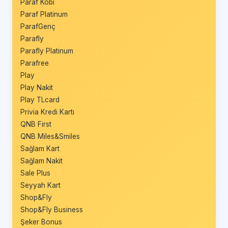
Paraf Kobi
Paraf Platinum
ParafGenç
Parafly
Parafly Platinum
Parafree
Play
Play Nakit
Play TLcard
Privia Kredi Kartı
QNB First
QNB Miles&Smiles
Sağlam Kart
Sağlam Nakit
Sale Plus
Seyyah Kart
Shop&Fly
Shop&Fly Business
Şeker Bonus