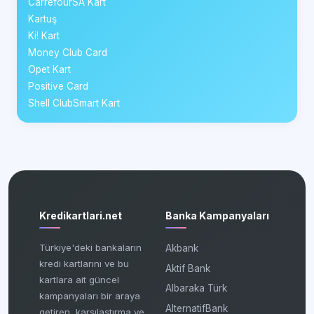
CarrefourSA Kart
Kartuş
Ki! Kart
Money Club Card
Opet Kart
Positive Card
Shell ClubSmart Kart
Kredikartlari.net
Banka Kampanyaları
Türkiye'deki bankaların
Akbank
kredi kartlarını ve bu
Aktif Bank
kartlara ait güncel
Albaraka Türk
kampanyaları bir araya
AlternatifBank
getiren, karşılaştırma ve