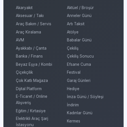
Akaryakıt
Aktüel / Broşür
Aksesuar / Takı
Anneler Günü
Araç Bakım / Servis
Artı Taksit
Araç Kiralama
Atölye
AVM
Babalar Günü
Ayakkabı / Çanta
Çekiliş
Banka / Finans
Çekiliş Sonucu
Beyaz Eşya / Kombi
Efsane Cuma
Çiçekçilik
Festival
Çok Katlı Mağaza
Garaj Günleri
Dijital Platform
Hediye
E-Ticaret / Online
İmza Günü / Söyleşi
Alışveriş
İndirim
Eğitim / Kırtasiye
Kadınlar Günü
Elektrikli Araç Şarj
Kermes
İstasyonu