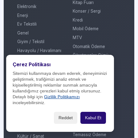
Kitap Fuarı
Elektronik
Konser / Sergi
Enerji
Kredi
Ev Tekstili
Mobil Ödeme
Genel
MTV
Giyim / Tekstil
Otomatik Ödeme
Havayolu / Havalimanı
Öğretmenler Günü
Isıtma / Soğutma
Çerez Politikası
Puan
İletişim Operatörü
Ramazan
Sitemizi kullanmaya devam ederek, deneyiminizi
Kafe / Restoran / Fast
geliştirmek, trafiğimizi analiz etmek ve
Sevgililer Günü
Food / Gıda
kişiselleştirilmiş reklamlar sunmak amacıyla
Sosyal Medya
kullandığımız çerezleri kabul etmiş olursunuz.
Kargo
Detaylı bilgi için
Gizlilik Politikamızı
Sosyal Sorumluluk
Konaklama
inceleyebilirsiniz.
Sömestir
Kozmetik / Kişisel Bakım
Takas
Reddet
Kabul Et
Kripto Platformu
Taksit Atlat
Kuru Temizleme
Temassız Ödeme
Kültür / Sanat