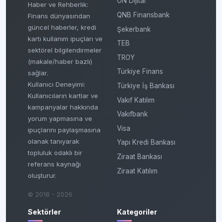
ON Dijital
Haber ve Rehberlik:
QNB Finansbank
Finans dünyasından
güncel haberler, kredi
Şekerbank
kartı kullanım ipuçları ve
TEB
sektörel bilgilendirmeler
TROY
(makale/haber bazlı)
Türkiye Finans
sağlar.
Kullanıcı Deneyimi:
Türkiye İş Bankası
Kullanıcıların kartlar ve
Vakıf Katılım
kampanyalar hakkında
Vakıfbank
yorum yapmasına ve
Visa
ipuçlarını paylaşmasına
olanak tanıyarak
Yapı Kredi Bankası
topluluk odaklı bir
Ziraat Bankası
referans kaynağı
Ziraat Katılım
oluşturur.
© 2018 - 2026
Sektörler
Kategoriler