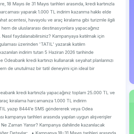
, 18 Mayıs ile 31 Mayıs tarihleri arasında, kredi kartınızla
harcaması yaparak 1.000 TL indirim kazanma hakkı elde
t acentesi, havayolu ve araç kiralama gibi turizmle ilgili
l hem de uluslararası destinasyonlara yapacağınız
. Nasıl faydalanabilirsiniz? Kampanyaya katılmak için
gulaması üzerinden 'TATIL' yazarak katılım
kazanılan indirim tutarı 5 Haziran 2026 tarihinde
Odeabank kredi kartınızı kullanarak seyahat planlarınızı
 de unutulmaz bir tatil deneyimi için ideal bir
Odeabank kredi kartınızla yapacağınız toplam 25.000 TL ve
e araç kiralama harcamanıza 1.000 TL indirim
TATIL yazıp 8444’e SMS göndererek veya Odea
ası kampanya tarihleri arasında yapılan uygun alışverişler
m Ne Zaman Yansır? Kampanya dahilinde kazanılacak
Diğer Detaylar: • Kampanya 18-31 Mayıs tarihleri arasında