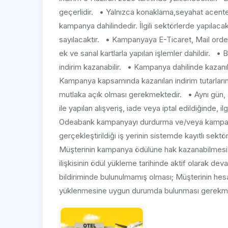
geçerlidir. • Yalnızca konaklama,seyahat acentes
kampanya dahilindedir. İlgili sektörlerde yapılac
sayılacaktır. • Kampanyaya E-Ticaret, Mail order
ek ve sanal kartlarla yapılan işlemler dahildir. 
indirim kazanabilir. • Kampanya dahilinde kazanı
Kampanya kapsamında kazanılan indirim tutarlarını
mutlaka açık olması gerekmektedir. • Aynı gün, ayn
ile yapılan alışveriş, iade veya iptal edildiğinde, il
Odeabank kampanyayı durdurma ve/veya kampanya k
gerçekleştirildiği iş yerinin sistemde kayıtlı sektö
Müşterinin kampanya ödülüne hak kazanabilmesi i
ilişkisinin ödül yükleme tarihinde aktif olarak d
bildiriminde bulunulmamış olması; Müşterinin hesapl
yüklenmesine uygun durumda bulunması gerekmek