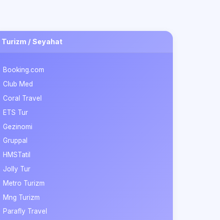
Turizm / Seyahat
Booking.com
Club Med
Coral Travel
ETS Tur
Gezinomi
Gruppal
HMSTatil
Jolly Tur
Metro Turizm
Mng Turizm
Parafly Travel