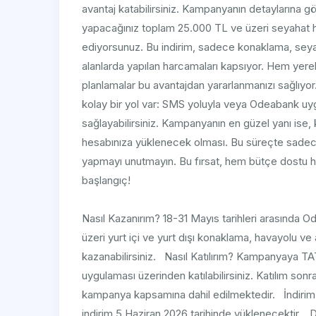
avantaj katabilirsiniz. Kampanyanın detaylarına göre
yapacağınız toplam 25.000 TL ve üzeri seyahat 
ediyorsunuz. Bu indirim, sadece konaklama, seyaha
alanlarda yapılan harcamaları kapsıyor. Hem yere
planlamalar bu avantajdan yararlanmanızı sağlıyor
kolay bir yol var: SMS yoluyla veya Odeabank uy
sağlayabilirsiniz. Kampanyanın en güzel yanı ise, 
hesabınıza yüklenecek olması. Bu süreçte sadece 
yapmayı unutmayın. Bu fırsat, hem bütçe dostu hem
başlangıç!
Nasıl Kazanırım? 18-31 Mayıs tarihleri arasında 
üzeri yurt içi ve yurt dışı konaklama, havayolu v
kazanabilirsiniz. Nasıl Katılırım? Kampanyaya 
uygulaması üzerinden katılabilirsiniz. Katılım sonr
kampanya kapsamına dahil edilmektedir. İndiri
indirim 5 Haziran 2026 tarihinde yüklenecektir. 