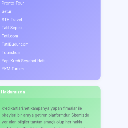
Pronto Tour
Setur
STH Travel
Tatil Sepeti
Tatil.com
TatilBudur.com
Touristica
Yapı Kredi Seyahat Hattı
YKM Turizm
Hakkımızda
kredikartlari.net kampanya yapan firmalar ile
bireyleri bir araya getiren platformdur. Sitemizde
yer alan bilgiler tanıtım amaçlı olup her hakkı