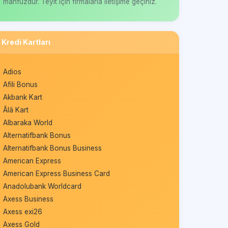
mahfuzdur. Teyit için firmalarla iletişime geçiniz.
Kredi Kartları
Adios
Afili Bonus
Akbank Kart
Âlâ Kart
Albaraka World
Alternatifbank Bonus
Alternatifbank Bonus Business
American Express
American Express Business Card
Anadolubank Worldcard
Axess Business
Axess exi26
Axess Gold