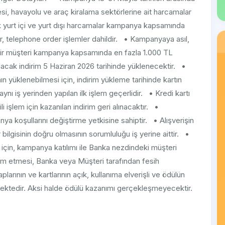
i, havayolu ve araç kiralama sektörlerine ait harcamalar
ak yurt içi ve yurt dışı harcamalar kampanya kapsamında
, telephone order işlemler dahildir. • Kampanyaya asıl,
• Bir müşteri kampanya kapsamında en fazla 1.000 TL
lacak indirim 5 Haziran 2026 tarihinde yüklenecektir. •
n yüklenebilmesi için, indirim yükleme tarihinde kartın
ı iş yerinden yapılan ilk işlem geçerlidir. • Kredi kartı
gili işlem için kazanılan indirim geri alınacaktır. •
oşullarını değiştirme yetkisine sahiptir. • Alışverişin
r bilgisinin doğru olmasının sorumluluğu iş yerine aittir. •
çin, kampanya katılımı ile Banka nezdindeki müşteri
evam etmesi, Banka veya Müşteri tarafından fesih
arının ve kartlarının açık, kullanıma elverişli ve ödülün
tedir. Aksi halde ödülü kazanımı gerçekleşmeyecektir.