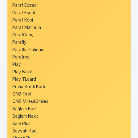
Paraf Eczacı
Paraf Esnaf
Paraf Kobi
Paraf Platinum
ParafGenç
Parafly
Parafly Platinum
Parafree
Play
Play Nakit
Play TLcard
Privia Kredi Kartı
QNB First
QNB Miles&Smiles
Sağlam Kart
Sağlam Nakit
Sale Plus
Seyyah Kart