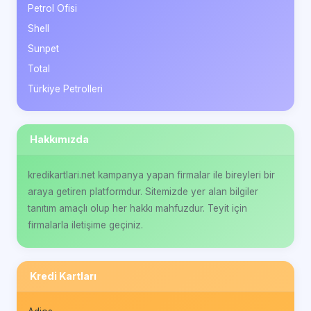
Petrol Ofisi
Shell
Sunpet
Total
Türkiye Petrolleri
Hakkımızda
kredikartlari.net kampanya yapan firmalar ile bireyleri bir
araya getiren platformdur. Sitemizde yer alan bilgiler
tanıtım amaçlı olup her hakkı mahfuzdur. Teyit için
firmalarla iletişime geçiniz.
Kredi Kartları