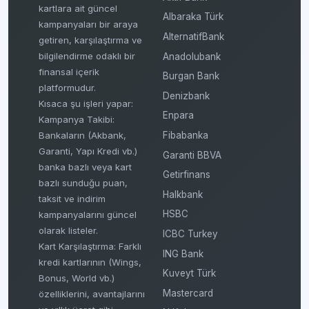
kartlara ait güncel
Albaraka Türk
kampanyaları bir araya
AlternatifBank
getiren, karşılaştırma ve
bilgilendirme odaklı bir
Anadolubank
finansal içerik
Burgan Bank
platformudur.
Denizbank
Kısaca şu işleri yapar:
Enpara
Kampanya Takibi:
Fibabanka
Bankaların (Akbank,
Garanti, Yapı Kredi vb.)
Garanti BBVA
banka bazlı veya kart
Getirfinans
bazlı sunduğu puan,
Halkbank
taksit ve indirim
HSBC
kampanyalarını güncel
olarak listeler.
ICBC Turkey
Kart Karşılaştırma: Farklı
ING Bank
kredi kartlarının (Wings,
Kuveyt Türk
Bonus, World vb.)
Mastercard
özelliklerini, avantajlarını