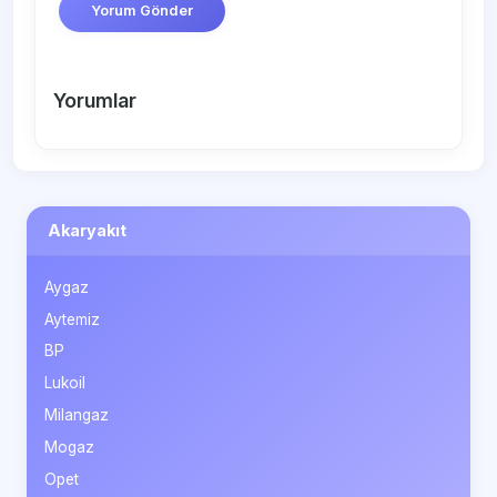
Yorum Gönder
Yorumlar
Akaryakıt
Aygaz
Aytemiz
BP
Lukoil
Milangaz
Mogaz
Opet