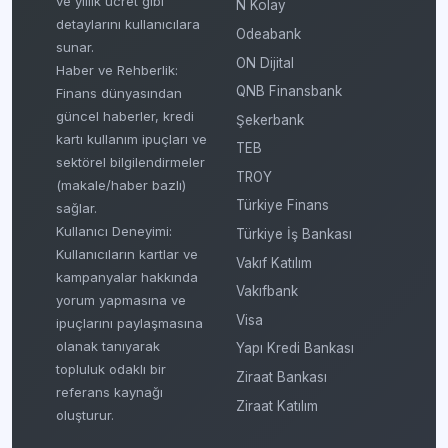
ve yıllık ücret gibi
N Kolay
detaylarını kullanıcılara
Odeabank
sunar.
ON Dijital
Haber ve Rehberlik:
QNB Finansbank
Finans dünyasından
güncel haberler, kredi
Şekerbank
kartı kullanım ipuçları ve
TEB
sektörel bilgilendirmeler
TROY
(makale/haber bazlı)
Türkiye Finans
sağlar.
Kullanıcı Deneyimi:
Türkiye İş Bankası
Kullanıcıların kartlar ve
Vakıf Katılım
kampanyalar hakkında
Vakıfbank
yorum yapmasına ve
Visa
ipuçlarını paylaşmasına
olanak tanıyarak
Yapı Kredi Bankası
topluluk odaklı bir
Ziraat Bankası
referans kaynağı
Ziraat Katılım
oluşturur.