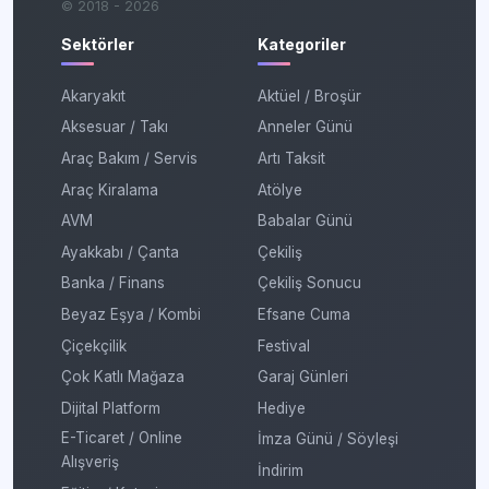
© 2018 - 2026
Sektörler
Kategoriler
Akaryakıt
Aktüel / Broşür
Aksesuar / Takı
Anneler Günü
Araç Bakım / Servis
Artı Taksit
Araç Kiralama
Atölye
AVM
Babalar Günü
Ayakkabı / Çanta
Çekiliş
Banka / Finans
Çekiliş Sonucu
Beyaz Eşya / Kombi
Efsane Cuma
Çiçekçilik
Festival
Çok Katlı Mağaza
Garaj Günleri
Dijital Platform
Hediye
E-Ticaret / Online
İmza Günü / Söyleşi
Alışveriş
İndirim