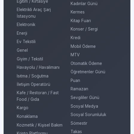
Eğitim / Kırtasiye
Kadınlar Günü
Elektrikli Araç Şarj
Kermes
İstasyonu
Kitap Fuarı
Elektronik
Konser / Sergi
Enerji
Kredi
Ev Tekstili
Mobil Ödeme
Genel
MTV
Giyim / Tekstil
Otomatik Ödeme
Havayolu / Havalimanı
Öğretmenler Günü
Isıtma / Soğutma
Puan
İletişim Operatörü
Ramazan
Kafe / Restoran / Fast
Sevgililer Günü
Food / Gıda
Sosyal Medya
Kargo
Sosyal Sorumluluk
Konaklama
Sömestir
Kozmetik / Kişisel Bakım
Takas
Kripto Platformu