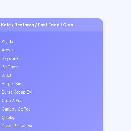
Kafe / Restoran / Fast Food / Gıda
Algida
Arby's
Baydöner
BigChefs
BiSU
Burger King
Bursa Kebap Evi
Cafe APlus
Caribou Coffee
Çitlekçi
Divan Pastanesi