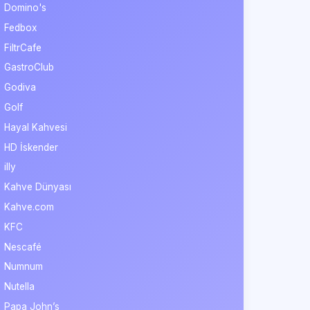
Domino's
Fedbox
FiltrCafe
GastroClub
Godiva
Golf
Hayal Kahvesi
HD İskender
illy
Kahve Dünyası
Kahve.com
KFC
Nescafé
Numnum
Nutella
Papa John’s