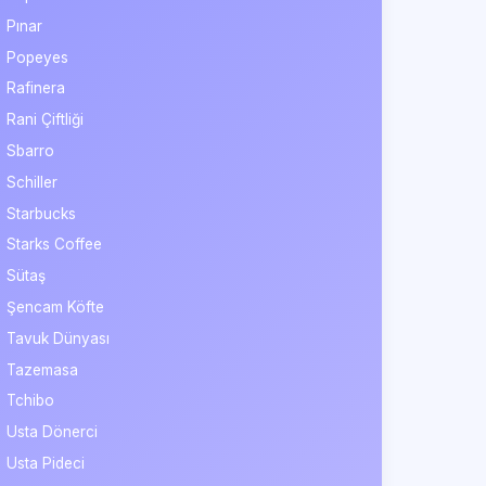
Pınar
Popeyes
Rafinera
Rani Çiftliği
Sbarro
Schiller
Starbucks
Starks Coffee
Sütaş
Şencam Köfte
Tavuk Dünyası
Tazemasa
Tchibo
Usta Dönerci
Usta Pideci