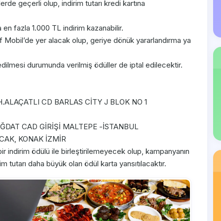
de geçerli olup, indirim tutarı kredi kartına
n fazla 1.000 TL indirim kazanabilir.
af Mobil’de yer alacak olup, geriye dönük yararlandırma ya
dilmesi durumunda verilmiş ödüller de iptal edilecektir.
H.ALAÇATLI CD BARLAS CİTY J BLOK NO 1
 BAĞDAT CAD GİRİŞİ MALTEPE -İSTANBUL
NCAK, KONAK İZMİR
 indirim ödülü ile birleştirilemeyecek olup, kampanyanın
m tutarı daha büyük olan ödül karta yansıtılacaktır.