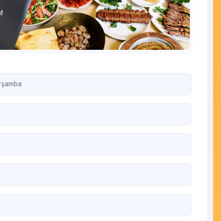
arşamba