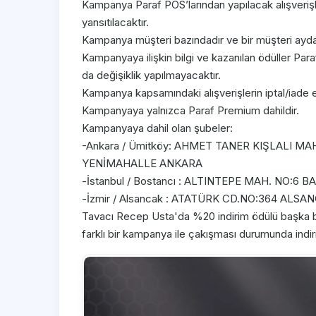
Kampanya Paraf POS’larından yapılacak alışverişler
yansıtılacaktır.
Kampanya müşteri bazındadır ve bir müşteri ayda e
Kampanyaya ilişkin bilgi ve kazanılan ödüller Par
da değişiklik yapılmayacaktır.
Kampanya kapsamındaki alışverişlerin iptal/iade e
Kampanyaya yalnızca Paraf Premium dahildir.
Kampanyaya dahil olan şubeler:
-Ankara / Ümitköy: AHMET TANER KIŞLALI MA
YENİMAHALLE ANKARA
-İstanbul / Bostancı : ALTINTEPE MAH. NO:6
-İzmir / Alsancak : ATATÜRK CD.NO:364 ALSA
Tavacı Recep Usta'da %20 indirim ödülü başka bir
farklı bir kampanya ile çakışması durumunda indiri