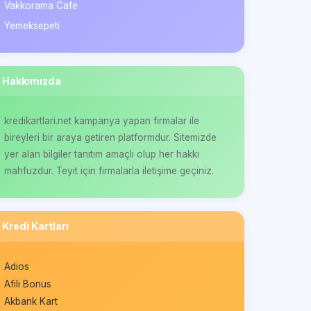
Vakkorama Cafe
Yemeksepeti
Hakkımızda
kredikartlari.net kampanya yapan firmalar ile
bireyleri bir araya getiren platformdur. Sitemizde
yer alan bilgiler tanıtım amaçlı olup her hakkı
mahfuzdur. Teyit için firmalarla iletişime geçiniz.
Kredi Kartları
Adios
Afili Bonus
Akbank Kart