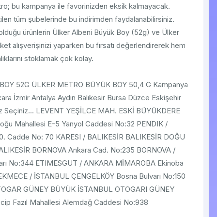
Metro; bu kampanya ile favorinizden eksik kalmayacak.
ilen tüm şubelerinde bu indirimden faydalanabilirsiniz.
olduğu ürünlerin Ülker Albeni Büyük Boy (52g) ve Ülker
et alışverişinizi yaparken bu fırsatı değerlendirerek hem
ıklarını stoklamak çok kolay.
K BOY 52G ÜLKER METRO BÜYÜK BOY 50,4 G Kampanya
nkara İzmir Antalya Aydın Balıkesir Bursa Düzce Eskişehir
iniz Seçiniz... LEVENT YEŞİLCE MAH. ESKİ BÜYÜKDERE
u Mahallesi E-5 Yanyol Caddesi No:32 PENDIK /
0. Cadde No: 70 KARESI / BALIKESİR BALIKESİR DOĞU
BALIKESİR BORNOVA Ankara Cad. No:235 BORNOVA /
ulvarı No:344 ETIMESGUT / ANKARA MİMAROBA Ekinoba
KCEKMECE / İSTANBUL ÇENGELKÖY Bosna Bulvarı No:150
 OTOGAR GÜNEY BÜYÜK İSTANBUL OTOGARI GÜNEY
 Fazıl Mahallesi Alemdağ Caddesi No:938