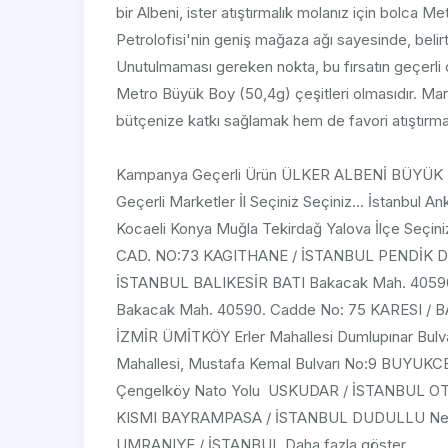
bir Albeni, ister atıştırmalık molanız için bolca 
Petrolofisi'nin geniş mağaza ağı sayesinde, belirt
Unutulmaması gereken nokta, bu fırsatın geçerli 
Metro Büyük Boy (50,4g) çeşitleri olmasıdır. Mark
bütçenize katkı sağlamak hem de favori atıştırmal
Kampanya Geçerli Ürün ÜLKER ALBENİ BÜYÜ
Geçerli Marketler İl Seçiniz Seçiniz... İstanbul A
Kocaeli Konya Muğla Tekirdağ Yalova İlçe Seç
CAD. NO:73 KAGITHANE / İSTANBUL PENDİK Doğ
İSTANBUL BALIKESİR BATI Bakacak Mah. 4059
Bakacak Mah. 40590. Cadde No: 75 KARESI / 
İZMİR ÜMİTKÖY Erler Mahallesi Dumlupınar B
Mahallesi, Mustafa Kemal Bulvarı No:9 BUYU
Çengelköy Nato Yolu USKUDAR / İSTANBUL
KISMI BAYRAMPASA / İSTANBUL DUDULLU Necip
UMRANIYE / İSTANBUL Daha fazla göster