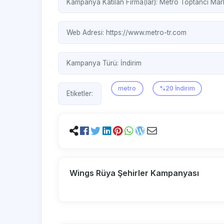
Kampanya Katılan Firma(lar):
Metro Toptancı Mar
Web Adresi:
https://www.metro-tr.com
Kampanya Türü:
İndirim
metro
%20 İndirim
Etiketler:
Wings Rüya Şehirler Kampanyası