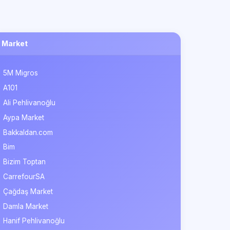
Market
5M Migros
A101
Ali Pehlivanoğlu
Aypa Market
Bakkaldan.com
Bim
Bizim Toptan
CarrefourSA
Çağdaş Market
Damla Market
Hanif Pehlivanoğlu