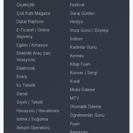
Çiçekçilik
Festival
Çok Katlı Mağaza
Garaj Günleri
Dijital Platform
Hediye
E-Ticaret / Online
İmza Günü / Söyleşi
Alışveriş
İndirim
Eğitim / Kırtasiye
Kadınlar Günü
Elektrikli Araç Şarj
Kermes
İstasyonu
Kitap Fuarı
Elektronik
Konser / Sergi
Enerji
Kredi
Ev Tekstili
Mobil Ödeme
Genel
MTV
Giyim / Tekstil
Otomatik Ödeme
Havayolu / Havalimanı
Öğretmenler Günü
Isıtma / Soğutma
Puan
İletişim Operatörü
Ramazan