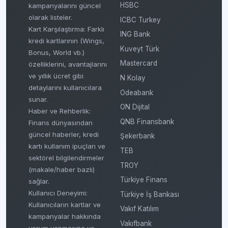
HSBC
kampanyalarını güncel
olarak listeler.
ICBC Turkey
Kart Karşılaştırma: Farklı
ING Bank
kredi kartlarının (Wings,
Kuveyt Türk
Bonus, World vb.)
Mastercard
özelliklerini, avantajlarını
ve yıllık ücret gibi
N Kolay
detaylarını kullanıcılara
Odeabank
sunar.
ON Dijital
Haber ve Rehberlik:
QNB Finansbank
Finans dünyasından
güncel haberler, kredi
Şekerbank
kartı kullanım ipuçları ve
TEB
sektörel bilgilendirmeler
TROY
(makale/haber bazlı)
Türkiye Finans
sağlar.
Kullanıcı Deneyimi:
Türkiye İş Bankası
Kullanıcıların kartlar ve
Vakıf Katılım
kampanyalar hakkında
Vakıfbank
yorum yapmasına ve