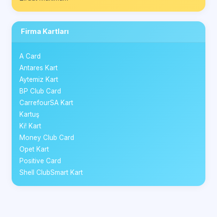
Firma Kartları
A Card
Antares Kart
Aytemiz Kart
BP Club Card
CarrefourSA Kart
Kartuş
Ki! Kart
Money Club Card
Opet Kart
Positive Card
Shell ClubSmart Kart