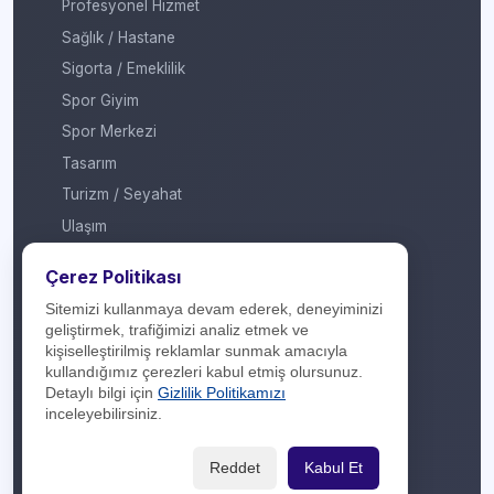
Profesyonel Hizmet
Sağlık / Hastane
Sigorta / Emeklilik
Spor Giyim
Spor Merkezi
Tasarım
Turizm / Seyahat
Ulaşım
Veteriner / Pet Shop
Çerez Politikası
Yapı Marketi
Sitemizi kullanmaya devam ederek, deneyiminizi
Yurt Dışı / Duty Free
geliştirmek, trafiğimizi analiz etmek ve
kişiselleştirilmiş reklamlar sunmak amacıyla
Hakkımızda
kullandığımız çerezleri kabul etmiş olursunuz.
Detaylı bilgi için
Gizlilik Politikamızı
İletişim
inceleyebilirsiniz.
Yasal Yükümlülük
Reddet
Kabul Et
Gizlilik Politikası