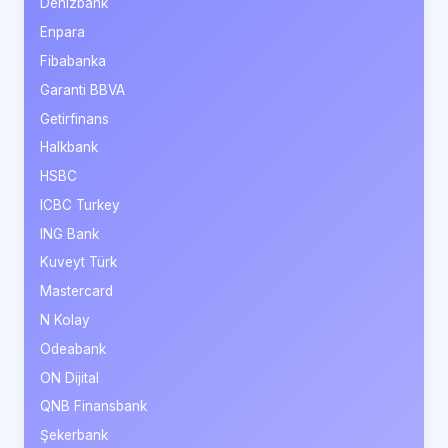
Denizbank
Enpara
Fibabanka
Garanti BBVA
Getirfinans
Halkbank
HSBC
ICBC Turkey
ING Bank
Kuveyt Türk
Mastercard
N Kolay
Odeabank
ON Dijital
QNB Finansbank
Şekerbank