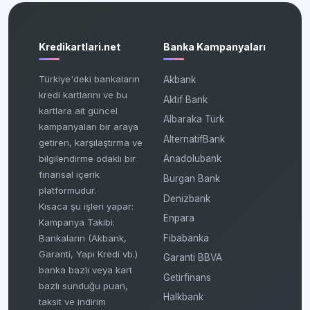
Kredikartlari.net
Banka Kampanyaları
Türkiye'deki bankaların
Akbank
kredi kartlarını ve bu
Aktif Bank
kartlara ait güncel
Albaraka Türk
kampanyaları bir araya
AlternatifBank
getiren, karşılaştırma ve
bilgilendirme odaklı bir
Anadolubank
finansal içerik
Burgan Bank
platformudur.
Denizbank
Kısaca şu işleri yapar:
Enpara
Kampanya Takibi:
Fibabanka
Bankaların (Akbank,
Garanti, Yapı Kredi vb.)
Garanti BBVA
banka bazlı veya kart
Getirfinans
bazlı sunduğu puan,
Halkbank
taksit ve indirim