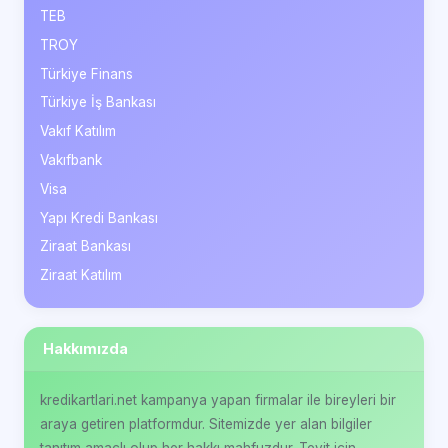
TEB
TROY
Türkiye Finans
Türkiye İş Bankası
Vakıf Katılım
Vakıfbank
Visa
Yapı Kredi Bankası
Ziraat Bankası
Ziraat Katılım
Hakkımızda
kredikartlari.net kampanya yapan firmalar ile bireyleri bir
araya getiren platformdur. Sitemizde yer alan bilgiler
tanıtım amaçlı olup her hakkı mahfuzdur. Teyit için