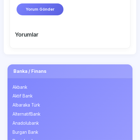
Yorum Gönder
Yorumlar
Banka / Finans
Akbank
Aktif Bank
Albaraka Türk
AlternatifBank
Anadolubank
Burgan Bank