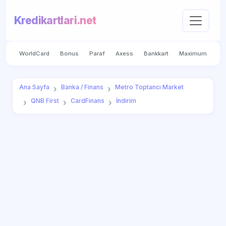
Kredikartlari.net
WorldCard
Bonus
Paraf
Axess
Bankkart
Maximum
Ana Sayfa
Banka / Finans
Metro Toptancı Market
QNB First
CardFinans
İndirim