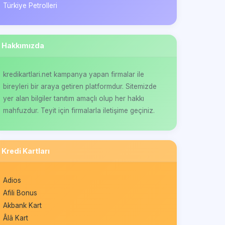
Türkiye Petrolleri
Hakkımızda
kredikartlari.net kampanya yapan firmalar ile
bireyleri bir araya getiren platformdur. Sitemizde
yer alan bilgiler tanıtım amaçlı olup her hakkı
mahfuzdur. Teyit için firmalarla iletişime geçiniz.
Kredi Kartları
Adios
Afili Bonus
Akbank Kart
Âlâ Kart