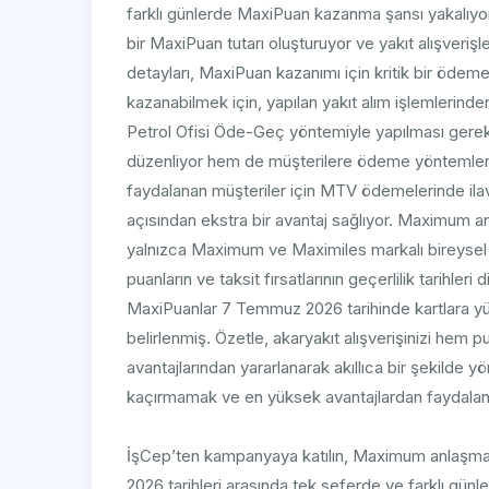
farklı günlerde MaxiPuan kazanma şansı yakalıyo
bir MaxiPuan tutarı oluşturuyor ve yakıt alışveriş
detayları, MaxiPuan kazanımı için kritik bir ödem
kazanabilmek için, yapılan yakıt alım işlemlerin
Petrol Ofisi Öde-Geç yöntemiyle yapılması gerek
düzenliyor hem de müşterilere ödeme yöntemleri
faydalanan müşteriler için MTV ödemelerinde ilave
açısından ekstra bir avantaj sağlıyor. Maximum an
yalnızca Maximum ve Maximiles markalı bireysel kre
puanların ve taksit fırsatlarının geçerlilik tarihle
MaxiPuanlar 7 Temmuz 2026 tarihinde kartlara yü
belirlenmiş. Özetle, akaryakıt alışverişinizi hem 
avantajlarından yararlanarak akıllıca bir şekilde 
kaçırmamak ve en yüksek avantajlardan faydalanm
İşCep’ten kampanyaya katılın, Maximum anlaşmalı
2026 tarihleri arasında tek seferde ve farklı günle