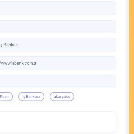
İş Bankası
//www.isbank.com.tr
iPuan
İş Bankası
akaryakıt