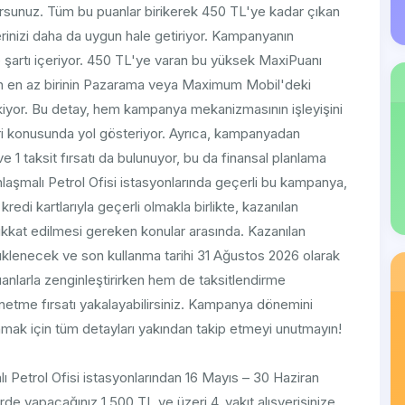
rsunuz. Tüm bu puanlar birikerek 450 TL'ye kadar çıkan
lerinizi daha da uygun hale getiriyor. Kampanyanın
e şartı içeriyor. 450 TL'ye varan bu yüksek MaxiPuanı
den en az birinin Pazarama veya Maximum Mobil'deki
iyor. Bu detay, hem kampanya mekanizmasının işleyişini
 konusunda yol gösteriyor. Ayrıca, kampanyadan
 1 taksit fırsatı da bulunuyor, bu da finansal planlama
laşmalı Petrol Ofisi istasyonlarında geçerli bu kampanya,
di kartlarıyla geçerli olmakla birlikte, kazanılan
ri dikkat edilmesi gereken konular arasında. Kazanılan
klenecek ve son kullanma tarihi 31 Ağustos 2026 olarak
puanlarla zenginleştirirken hem de taksitlendirme
yönetme fırsatı yakalayabilirsiniz. Kampanya dönemini
ak için tüm detayları yakından takip etmeyi unutmayın!
 Petrol Ofisi istasyonlarından 16 Mayıs – 30 Haziran
rde yapacağınız 1.500 TL ve üzeri 4. yakıt alışverişinize