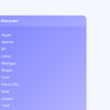
Akaryakıt
Aygaz
Aytemiz
BP
Lukoil
Milangaz
Mogaz
Opet
Petrol Ofisi
Shell
Sunpet
Total