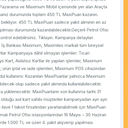
ni Pazarama ve Maximum Mobil içerisinde yer alan Araçta
manız durumunda toplam 450 TL MaxiPuan kazanın.
zi bekliyor. 450 TL MaxiPuan sadece yakıt alımının en az
ılması durumunda kazanılabilecektir.​ Geçerli Petrol Ofisi
kontrol edebilirsiniz. Tıklayın. Kampanya detayları
r: İş Bankası Maximum, Maximiles markalı tüm bireysel
rtlar Kampanyaya dâhil olmayan işlemler: Ticari
s Kart, Aidatsız Kartlar ile yapılan işlemler, Maximum
er, ürün iptal ve iade işlemleri, Maximum POS cihazından
Ödül kullanımı: Kazanılan MaxiPuanlar yalnızca Maximum
bilecek olup sadece yakıt alımında kullanılabilecektir.
a yüklenecektir. MaxiPuanların son kullanma tarihi 31
ı olduğu asıl kart sahibi müşteriler kampanyadan ayrı ayrı
ve 1 taksit fırsatından yararlanabilmek için MaxiPuan
ı Petrol Ofisi istasyonlarından 16 Mayıs – 30 Haziran
rde 1.500 TL ve üzeri 4. yakıt alışverişi yapılması