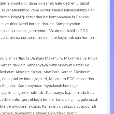
ödeme koşullarını daha da esnek hale getiren 5 taksit
, seyahatlerinizde veya günlük ulaşım ihtiyaçlarınızda en
Ödeme kolaylığı açısından ise kampanyaya İş Bankası
 ve ticari kredi kartları dahildir. Kampanyadan
yapılan kiralama işlemlerinde Maximum özellikli POS
k ve kiralama sürecinizi indirimle birleştirmek için hemen
hil olan kartlar: İş Bankası Maximum, Maximiles ve Privia
 Kartları dahildir.Kampanyaya dâhil olmayan kartlar ve
 Maximum Aidatsız Kartlar, MaxiPara Kartlar, Maximum
er, ürün iptal ve iade işlemleri, Maximum POS cihazından
Ek Koşullar: Kampanyadan faydalanabilmek için
dan yapılması gerekmektedir. Kampanya kapsamında 5 ay
likte satışı gerçekleştirilen her bir ürün için uygulanacak
ekte ve uygulanmaktadır. Kampanya yalnızca qcar.com.tr
erlidir.Bankamızca alışveriş içeriğinin tespit