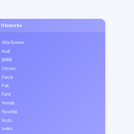
Otomotiv
Alfa Romeo
Audi
BMW
Citroen
Dacia
Fiat
Ford
Honda
Hyundai
Isuzu
Iveko