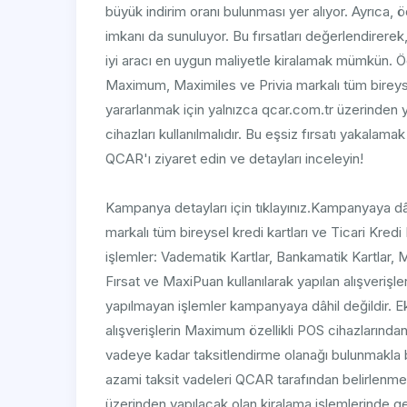
büyük indirim oranı bulunması yer alıyor. Ayrıca, 
imkanı da sunuluyor. Bu fırsatları değerlendirerek
iyi aracı en uygun maliyetle kiralamak mümkün. 
Maximum, Maximiles ve Privia markalı tüm bireysel
yararlanmak için yalnızca qcar.com.tr üzerinden 
cihazları kullanılmalıdır. Bu eşsiz fırsatı yakalama
QCAR'ı ziyaret edin ve detayları inceleyin!
Kampanya detayları için tıklayınız.Kampanyaya dâ
markalı tüm bireysel kredi kartları ve Ticari Kredi
işlemler: Vadematik Kartlar, Bankamatik Kartlar,
Fırsat ve MaxiPuan kullanılarak yapılan alışverişl
yapılmayan işlemler kampanyaya dâhil değildir. 
alışverişlerin Maximum özellikli POS cihazların
vadeye kadar taksitlendirme olanağı bulunmakla bir
azami taksit vadeleri QCAR tarafından belirlenm
üzerinden yapılacak olan kiralama işlemlerinde geç