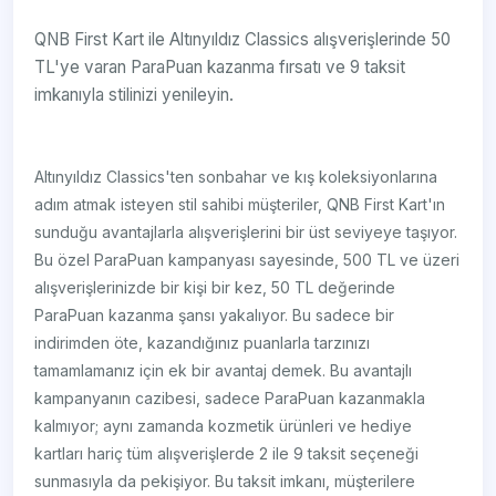
QNB First Kart ile Altınyıldız Classics alışverişlerinde 50
TL'ye varan ParaPuan kazanma fırsatı ve 9 taksit
imkanıyla stilinizi yenileyin.
Altınyıldız Classics'ten sonbahar ve kış koleksiyonlarına
adım atmak isteyen stil sahibi müşteriler, QNB First Kart'ın
sunduğu avantajlarla alışverişlerini bir üst seviyeye taşıyor.
Bu özel ParaPuan kampanyası sayesinde, 500 TL ve üzeri
alışverişlerinizde bir kişi bir kez, 50 TL değerinde
ParaPuan kazanma şansı yakalıyor. Bu sadece bir
indirimden öte, kazandığınız puanlarla tarzınızı
tamamlamanız için ek bir avantaj demek. Bu avantajlı
kampanyanın cazibesi, sadece ParaPuan kazanmakla
kalmıyor; aynı zamanda kozmetik ürünleri ve hediye
kartları hariç tüm alışverişlerde 2 ile 9 taksit seçeneği
sunmasıyla da pekişiyor. Bu taksit imkanı, müşterilere