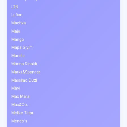
LTB
Lufian
Machka
Maje
Mango
Mapa Giyim
Marella
Marina Rinaldi
Marks&Spencer
Massimo Dutti
Mavi
Max Mara
Max&Co.
Melike Tatar
Mendo's