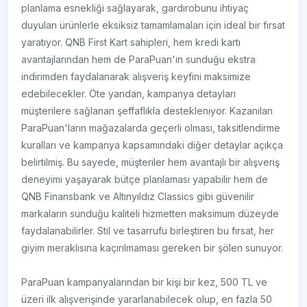
planlama esnekliği sağlayarak, gardırobunu ihtiyaç
duyulan ürünlerle eksiksiz tamamlamaları için ideal bir fırsat
yaratıyor. QNB First Kart sahipleri, hem kredi kartı
avantajlarından hem de ParaPuan'ın sunduğu ekstra
indirimden faydalanarak alışveriş keyfini maksimize
edebilecekler. Öte yandan, kampanya detayları
müşterilere sağlanan şeffaflıkla destekleniyor. Kazanılan
ParaPuan'ların mağazalarda geçerli olması, taksitlendirme
kuralları ve kampanya kapsamındaki diğer detaylar açıkça
belirtilmiş. Bu sayede, müşteriler hem avantajlı bir alışveriş
deneyimi yaşayarak bütçe planlaması yapabilir hem de
QNB Finansbank ve Altınyıldız Classics gibi güvenilir
markaların sunduğu kaliteli hizmetten maksimum düzeyde
faydalanabilirler. Stil ve tasarrufu birleştiren bu fırsat, her
giyim meraklısına kaçırılmaması gereken bir şölen sunuyor.
ParaPuan kampanyalarından bir kişi bir kez, 500 TL ve
üzeri ilk alışverişinde yararlanabilecek olup, en fazla 50