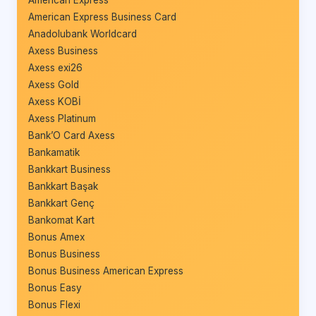
American Express
American Express Business Card
Anadolubank Worldcard
Axess Business
Axess exi26
Axess Gold
Axess KOBİ
Axess Platinum
Bank’O Card Axess
Bankamatik
Bankkart Business
Bankkart Başak
Bankkart Genç
Bankomat Kart
Bonus Amex
Bonus Business
Bonus Business American Express
Bonus Easy
Bonus Flexi