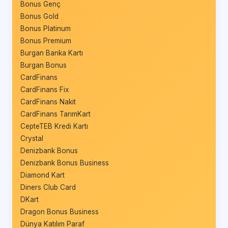
Bonus Genç
Bonus Gold
Bonus Platinum
Bonus Premium
Burgan Banka Kartı
Burgan Bonus
CardFinans
CardFinans Fix
CardFinans Nakit
CardFinans TarımKart
CepteTEB Kredi Kartı
Crystal
Denizbank Bonus
Denizbank Bonus Business
Diamond Kart
Diners Club Card
DKart
Dragon Bonus Business
Dünya Katılım Paraf