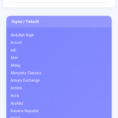
Giyim / Tekstil
Abdullah Kiğılı
Accort
adL
Aker
Allday
Altınyıldız Classics
Armani Exchange
Armine
Avva
Ayyıldız
Banana Republic