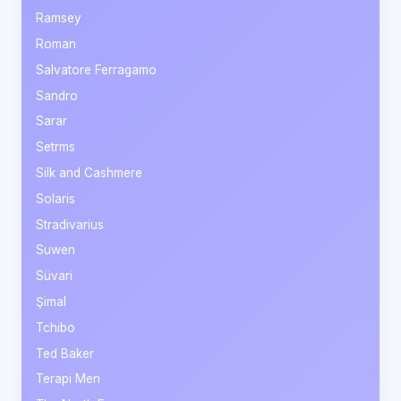
Ramsey
Roman
Salvatore Ferragamo
Sandro
Sarar
Setrms
Silk and Cashmere
Solaris
Stradivarius
Suwen
Süvari
Şimal
Tchibo
Ted Baker
Terapi Men