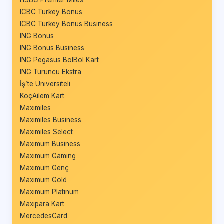
HSBC Premier Miles
ICBC Turkey Bonus
ICBC Turkey Bonus Business
ING Bonus
ING Bonus Business
ING Pegasus BolBol Kart
ING Turuncu Ekstra
İş’te Üniversiteli
KoçAilem Kart
Maximiles
Maximiles Business
Maximiles Select
Maximum Business
Maximum Gaming
Maximum Genç
Maximum Gold
Maximum Platinum
Maxipara Kart
MercedesCard