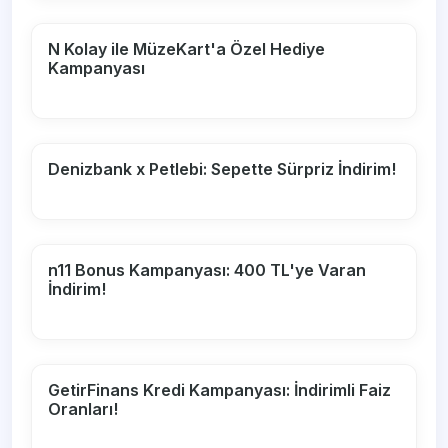
N Kolay ile MüzeKart'a Özel Hediye
Kampanyası
Denizbank x Petlebi: Sepette Sürpriz İndirim!
n11 Bonus Kampanyası: 400 TL'ye Varan
İndirim!
GetirFinans Kredi Kampanyası: İndirimli Faiz
Oranları!