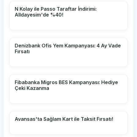
N Kolay ile Passo Taraftar İndirimi:
Alldayesim'de %40!
Denizbank Ofis Yem Kampanyası: 4 Ay Vade
Fırsatı
Fibabanka Migros BES Kampanyası: Hediye
Çeki Kazanma
Avansas'ta Sağlam Kart ile Taksit Fırsatı!