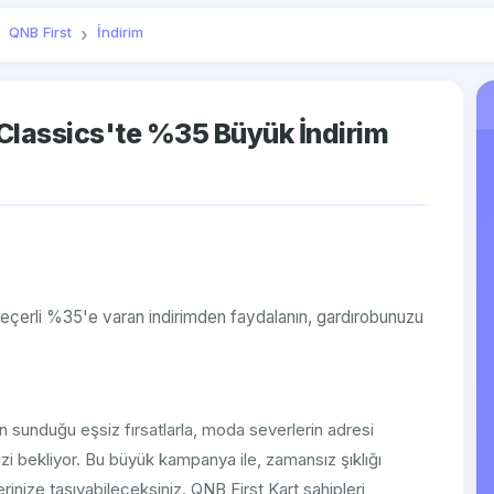
QNB First
İndirim
z Classics'te %35 Büyük İndirim
 geçerli %35'e varan indirimden faydalanın, gardırobunuzu
 sunduğu eşsiz fırsatlarla, moda severlerin adresi
sizi bekliyor. Bu büyük kampanya ile, zamansız şıklığı
rinize taşıyabileceksiniz. QNB First Kart sahipleri,