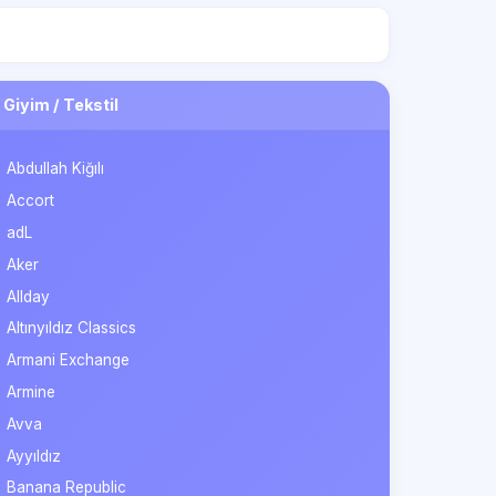
Giyim / Tekstil
Abdullah Kiğılı
Accort
adL
Aker
Allday
Altınyıldız Classics
Armani Exchange
Armine
Avva
Ayyıldız
Banana Republic