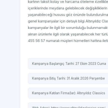
kartının taksit kolay ve harcama öteleme özellik
içeriklerinde meydana gelebilecek değişikliklerin
yaşanabileceği hususu göz önünde bulundurulmalıd
genel kampanyalar için detaylı bilgi Altınyıldız C
kampanyalar ile ilgili bir sorumluluğu bulunmamak
alınan ürünlerle ilgili olarak yaşanabilecek her türl
455 56 57 numaralı müşteri hizmetleri hattına iletil
Kampanya Başlangıç Tarihi: 27 Ekim 2023 Cuma
Kampanya Bitiş Tarihi: 31 Aralık 2026 Perşembe
Kampanya Katılan Firma(lar):
Altınyıldız Classics
Web Adresi:
https://www.altinyildizclassics.com/