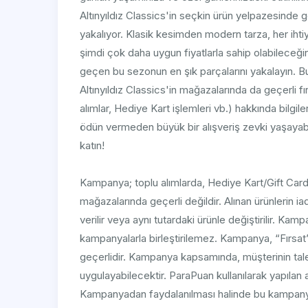
Altınyıldız Classics'in seçkin ürün yelpazesinde
yakalıyor. Klasik kesimden modern tarza, her iht
şimdi çok daha uygun fiyatlarla sahip olabileceğin
geçen bu sezonun en şık parçalarını yakalayın. Bu 
Altınyıldız Classics'in mağazalarında da geçerli fır
alımlar, Hediye Kart işlemleri vb.) hakkında bilgile
ödün vermeden büyük bir alışveriş zevki yaşayabil
katın!
Kampanya; toplu alımlarda, Hediye Kart/Gift Card i
mağazalarında geçerli değildir. Alınan ürünlerin ia
verilir veya aynı tutardaki ürünle değiştirilir. Ka
kampanyalarla birleştirilemez. Kampanya, “Fırsat
geçerlidir. Kampanya kapsamında, müşterinin talebi
uygulayabilecektir. ParaPuan kullanılarak yapılan a
Kampanyadan faydalanılması halinde bu kampanya