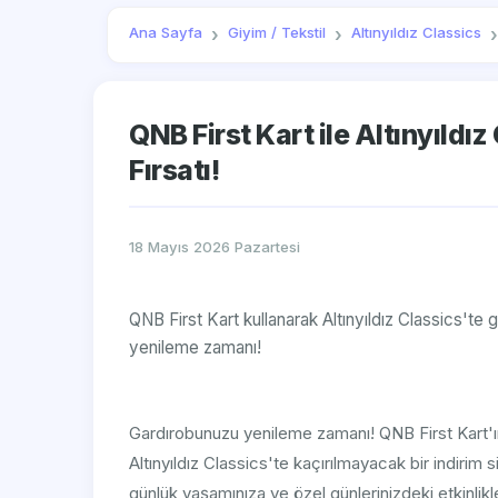
Ana Sayfa
Giyim / Tekstil
Altınyıldız Classics
QNB First Kart ile Altınyıldı
Fırsatı!
18 Mayıs 2026 Pazartesi
QNB First Kart kullanarak Altınyıldız Classics'te
yenileme zamanı!
Gardırobunuzu yenileme zamanı! QNB First Kart'ın
Altınyıldız Classics'te kaçırılmayacak bir indirim 
günlük yaşamınıza ve özel günlerinizdeki etkinlikle