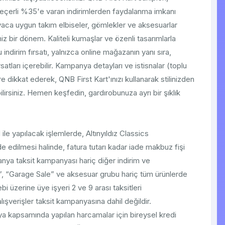
 geçerli %35'e varan indirimlerden faydalanma imkanı
iyaca uygun takım elbiseler, gömlekler ve aksesuarlar
iz bir dönem. Kaliteli kumaşlar ve özenli tasarımlarla
indirim fırsatı, yalnızca online mağazanın yanı sıra,
satları içerebilir. Kampanya detayları ve istisnalar (toplu
re dikkat ederek, QNB First Kart'ınızı kullanarak stilinizden
irsiniz. Hemen keşfedin, gardırobunuza ayrı bir şıklık
le yapılacak işlemlerde, Altınyıldız Classics
de edilmesi halinde, fatura tutarı kadar iade makbuz fişi
mpanya taksit kampanyası hariç diğer indirim ve
”, “Garage Sale” ve aksesuar grubu hariç tüm ürünlerde
 üzerine üye işyeri 2 ve 9 arası taksitleri
lışverişler taksit kampanyasına dahil değildir.
 kapsamında yapılan harcamalar için bireysel kredi