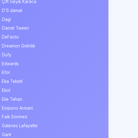
Çift Geyik Karaca
D’S damat
Dagi
Damat Tween
DeFacto
Dreamon Gelinlik
Dufy
Edwards
Efor
Eka Tekstil
Ekol
Elie Tahari
Emporio Armani
Faik Sönmez
Galeries Lafayette
Gant