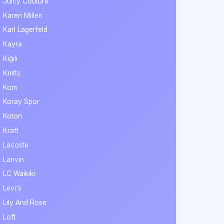
Juicy Couture
Karen Millen
Karl Lagerfeld
Kayra
Kiğılı
Knitts
Kom
Koray Spor
Koton
Kraft
Lacoste
Lanvin
LC Waikiki
Levi's
Lily And Rose
Loft