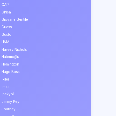
GAP
Ghisa
Giovane Gentile
Guess
Gusto
H&M
Harvey Nichols
Hatemoğlu
Hemington
Hugo Boss
İkiler
İmza
İpekyol
Jimmy Key
Journey