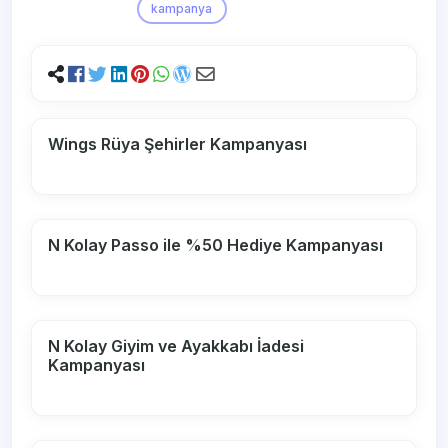
kampanya
Wings Rüya Şehirler Kampanyası
N Kolay Passo ile %50 Hediye Kampanyası
N Kolay Giyim ve Ayakkabı İadesi
Kampanyası