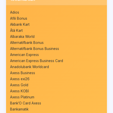
Adios
Afili Bonus
Akbank Kart
Âlâ Kart
Albaraka World
Alternatifbank Bonus
Alternatifbank Bonus Business
American Express
American Express Business Card
Anadolubank Worldcard
Axess Business
Axess exi26
Axess Gold
Axess KOBİ
Axess Platinum
Bank’O Card Axess
Bankamatik