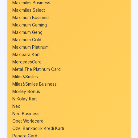
Maximiles Business
Maximiles Select
Maximum Business
Maximum Gaming
Maximum Genç
Maximum Gold
Maximum Platinum
Maxipara Kart
MercedesCard
Metal The Platinum Card
Miles&Smiles
Miles&Smiles Business
Money Bonus
N Kolay Kart
Neo
Neo Business
Opet Worldcard
Özel Bankacılık Kredi Kartı
Papara Card