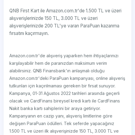
QNB First Kart ile Amazon.com.tr'de 1.500 TL ve üzeri
alışverişlerinizde 150 TL, 3.000 TL ve üzeri
alışverişlerinizde 200 TL'ye varan ParaPuan kazanma
fırsatını kaçırmayın.
Amazon.com.tr'de alışveriş yaparken hem ihtiyaçlarınızı
karşılayabilir hem de paranızdan maksimum verim
alabilirsiniz. QNB Finansbank'ın anlaşmalı olduğu
Amazon.com.tr'deki ParaPuan kampanyası, online alışveriş
tutkunları için kaçırılmaması gereken bir fırsat sunuyor.
Kampanya, 01-31 Ağustos 2022 tarihleri arasında geçerli
olacak ve CardFinans bireysel kredi kartı ile CardFinans
Nakit banka kartı sahiplerini bir araya getiriyor.
Kampanyanın en cazip yanı, alışveriş limitlerine göre
değişen ParaPuan ödülleri. Tek seferde yapacağınız
1.500 TL ve üzeri ilk alışverişinizde 150 TL, 3.000 TL ve