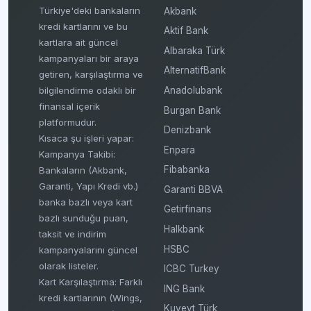
Türkiye'deki bankaların
Akbank
kredi kartlarını ve bu
Aktif Bank
kartlara ait güncel
Albaraka Türk
kampanyaları bir araya
AlternatifBank
getiren, karşılaştırma ve
bilgilendirme odaklı bir
Anadolubank
finansal içerik
Burgan Bank
platformudur.
Denizbank
Kısaca şu işleri yapar:
Enpara
Kampanya Takibi:
Fibabanka
Bankaların (Akbank,
Garanti, Yapı Kredi vb.)
Garanti BBVA
banka bazlı veya kart
Getirfinans
bazlı sunduğu puan,
Halkbank
taksit ve indirim
HSBC
kampanyalarını güncel
olarak listeler.
ICBC Turkey
Kart Karşılaştırma: Farklı
ING Bank
kredi kartlarının (Wings,
Kuveyt Türk