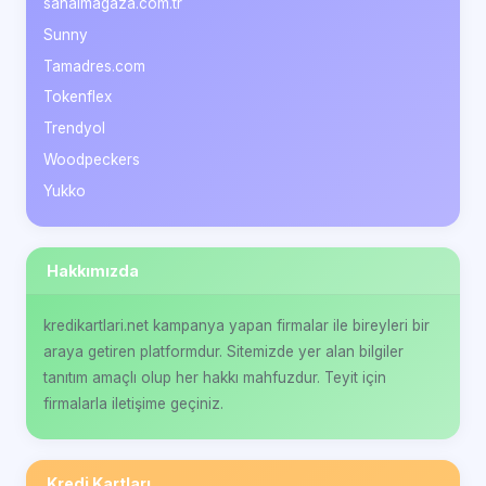
sanalmagaza.com.tr
Sunny
Tamadres.com
Tokenflex
Trendyol
Woodpeckers
Yukko
Hakkımızda
kredikartlari.net kampanya yapan firmalar ile bireyleri bir
araya getiren platformdur. Sitemizde yer alan bilgiler
tanıtım amaçlı olup her hakkı mahfuzdur. Teyit için
firmalarla iletişime geçiniz.
Kredi Kartları