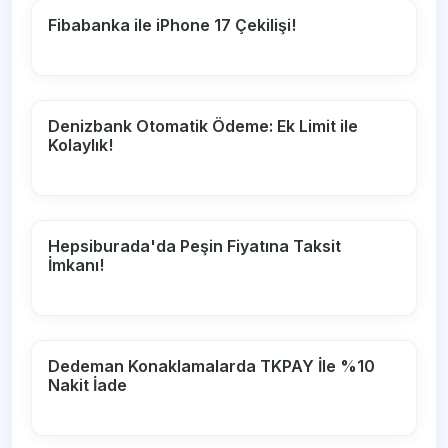
Fibabanka ile iPhone 17 Çekilişi!
Denizbank Otomatik Ödeme: Ek Limit ile
Kolaylık!
Hepsiburada'da Peşin Fiyatına Taksit
İmkanı!
Dedeman Konaklamalarda TKPAY İle %10
Nakit İade