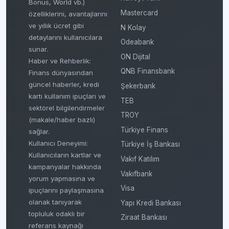
Bonus, World vb.)
Mastercard
özelliklerini, avantajlarını
ve yıllık ücret gibi
N Kolay
detaylarını kullanıcılara
Odeabank
sunar.
ON Dijital
Haber ve Rehberlik:
QNB Finansbank
Finans dünyasından
güncel haberler, kredi
Şekerbank
kartı kullanım ipuçları ve
TEB
sektörel bilgilendirmeler
TROY
(makale/haber bazlı)
Türkiye Finans
sağlar.
Kullanıcı Deneyimi:
Türkiye İş Bankası
Kullanıcıların kartlar ve
Vakıf Katılım
kampanyalar hakkında
Vakıfbank
yorum yapmasına ve
Visa
ipuçlarını paylaşmasına
olanak tanıyarak
Yapı Kredi Bankası
topluluk odaklı bir
Ziraat Bankası
referans kaynağı