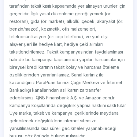
tarafından taksit kısıtı kapsamında yer almayan ürünler için
geçerlidir. İlgili yasal düzenleme gereği yemek (ör:
restoran), gıda (ör: market), alkollü içecek, akaryakıt (ör:
benzin/mazot), kozmetik, ofis malzemeleri,
telekomünikasyon (ör: cep telefonu), ve yurt dışı
alışverişleri ile hediye kart, hediye çeki alımları
taksitlendirilemez. Taksit kampanyasından faydalanılması
halinde bu kampanya kapsamında yapılan harcamalar için
bireysel kredi kartının taksit kolay ve harcama öteleme
özelliklerinden yararlanılamaz. Sanal kartınız ile
kazandığınız ParaPuan'larınızı Çağrı Merkezi ve İnternet
Bankacılığı kanallarından asıl kartınıza transfer
edebilirsiniz. QNB Finansbank A.Ş. ve Amazon.com.tr
kampanya koşullarında değişiklik yapma hakkını saklı tutar.
Üye marka, taksit ve kampanya içeriklerinde meydana
gelebilecek değişikliklerin internet sitemize
yansıtılmasında kısa süreli gecikmeler yaşanabileceği
hususu göz önünde bulundurulmalıdır.