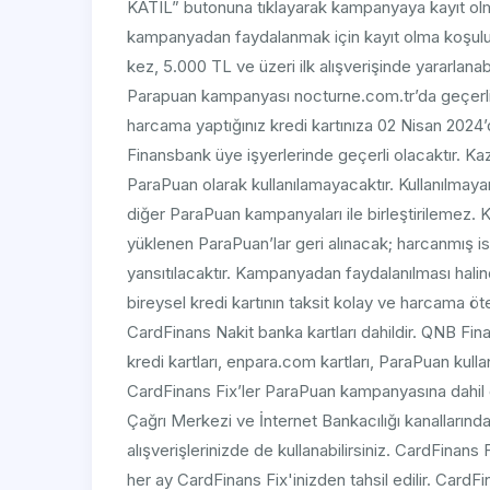
KATIL” butonuna tıklayarak kampanyaya kayıt olm
kampanyadan faydalanmak için kayıt olma koşulu 
kez, 5.000 TL ve üzeri ilk alışverişinde yararlan
Parapuan kampanyası nocturne.com.tr’da geçerli 
harcama yaptığınız kredi kartınıza 02 Nisan 202
Finansbank üye işyerlerinde geçerli olacaktır. Kaz
ParaPuan olarak kullanılamayacaktır. Kullanılmay
diğer ParaPuan kampanyaları ile birleştirilemez.
yüklenen ParaPuan’lar geri alınacak; harcanmış is
yansıtılacaktır. Kampanyadan faydalanılması hal
bireysel kredi kartının taksit kolay ve harcama 
CardFinans Nakit banka kartları dahildir. QNB Fi
kredi kartları, enpara.com kartları, ParaPuan kull
CardFinans Fix’ler ParaPuan kampanyasına dahil değ
Çağrı Merkezi ve İnternet Bankacılığı kanallarında
alışverişlerinizde de kullanabilirsiniz. CardFinans 
her ay CardFinans Fix'inizden tahsil edilir. CardF