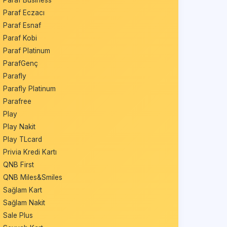
Paraf Eczacı
Paraf Esnaf
Paraf Kobi
Paraf Platinum
ParafGenç
Parafly
Parafly Platinum
Parafree
Play
Play Nakit
Play TLcard
Privia Kredi Kartı
QNB First
QNB Miles&Smiles
Sağlam Kart
Sağlam Nakit
Sale Plus