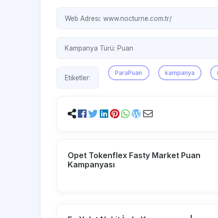
Web Adresi:
www.nocturne.com.tr/
Kampanya Türü:
Puan
ParaPuan
kampanya
Etiketler:
Opet Tokenflex Fasty Market Puan
Kampanyası