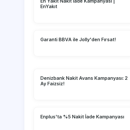
En Yakıt Nakit İade Kampanyası |
EnYakıt
Garanti BBVA ile Jolly'den Fırsat!
Denizbank Nakit Avans Kampanyası: 2
Ay Faizsiz!
Enplus'ta %5 Nakit İade Kampanyası