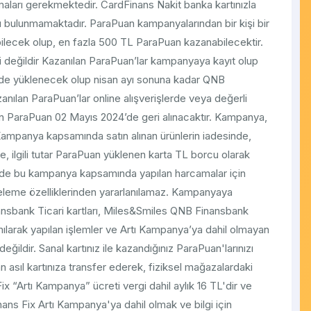
aları gerekmektedir. CardFinans Nakit banka kartınızla
bulunmamaktadır. ParaPuan kampanyalarından bir kişi bir
abilecek olup, en fazla 500 TL ParaPuan kazanabilecektir.
değildir Kazanılan ParaPuan’lar kampanyaya kayıt olup
4’de yüklenecek olup nisan ayı sonuna kadar QNB
anılan ParaPuan’lar online alışverişlerde veya değerli
an ParaPuan 02 Mayıs 2024’de geri alınacaktır. Kampanya,
 Kampanya kapsamında satın alınan ürünlerin iadesinde,
e, ilgili tutar ParaPuan yüklenen karta TL borcu olarak
inde bu kampanya kapsamında yapılan harcamalar için
öteleme özelliklerinden yararlanılamaz. Kampanyaya
nansbank Ticari kartları, Miles&Smiles QNB Finansbank
anılarak yapılan işlemler ve Artı Kampanya’ya dahil olmayan
ildir. Sanal kartınız ile kazandığınız ParaPuan'larınızı
n asıl kartınıza transfer ederek, fiziksel mağazalardaki
Fix “Artı Kampanya” ücreti vergi dahil aylık 16 TL'dir ve
inans Fix Artı Kampanya'ya dahil olmak ve bilgi için