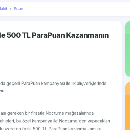
akit
Puan
e'de 500 TL ParaPuan Kazanmanın
nda geçerli ParaPuan kampanyası ile ilk alışverişlerinde
ın.
ması gereken bir fırsatla Nocturne mağazalarında
ahipleri, bu özel kampanya ile Nocturne'den yapacakları
lmak üzere en fazla 500 TL ParaPuan kazanma şansını