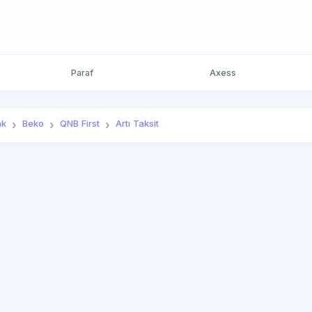
Paraf
Axess
nk
Beko
QNB First
Artı Taksit