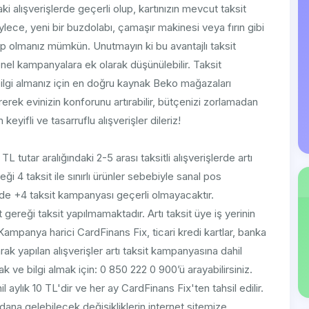
i alışverişlerde geçerli olup, kartınızın mevcut taksit
ylece, yeni bir buzdolabı, çamaşır makinesi veya fırın gibi
p olmanız mümkün. Unutmayın ki bu avantajlı taksit
nel kampanyalara ek olarak düşünülebilir. Taksit
bilgi almanız için en doğru kaynak Beko mağazaları
direrek evinizin konforunu artırabilir, bütçenizi zorlamadan
 keyifli ve tasarruflu alışverişler dileriz!
tar aralığındaki 2-5 arası taksitli alışverişlerde artı
i 4 taksit ile sınırlı ürünler sebebiyle sanal pos
erde +4 taksit kampanyası geçerli olmayacaktır.
ereği taksit yapılmamaktadır. Artı taksit üye iş yerinin
 Kampanya harici CardFinans Fix, ticari kredi kartlar, banka
arak yapılan alışverişler artı taksit kampanyasına dahil
 ve bilgi almak için: 0 850 222 0 900’ü arayabilirsiniz.
aylık 10 TL'dir ve her ay CardFinans Fix'ten tahsil edilir.
na gelebilecek değişikliklerin internet sitemize