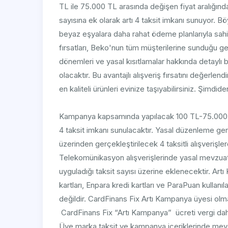
TL ile 75.000 TL arasında değişen fiyat aralığındak
sayısına ek olarak artı 4 taksit imkanı sunuyor. Bö
beyaz eşyalara daha rahat ödeme planlarıyla sahi
fırsatları, Beko'nun tüm müşterilerine sunduğu ge
dönemleri ve yasal kısıtlamalar hakkında detaylı 
olacaktır. Bu avantajlı alışveriş fırsatını değerlen
en kaliteli ürünleri evinize taşıyabilirsiniz. Şimdiden
Kampanya kapsamında yapılacak 100 TL-75.000 TL tu
4 taksit imkanı sunulacaktır. Yasal düzenleme gereğ
üzerinden gerçekleştirilecek 4 taksitli alışverişl
Telekomünikasyon alışverişlerinde yasal mevzuat g
uyguladığı taksit sayısı üzerine eklenecektir. Artı
kartları, Enpara kredi kartları ve ParaPuan kullanıl
değildir. CardFinans Fix Artı Kampanya üyesi olmak
CardFinans Fix “Artı Kampanya” ücreti vergi dahil 
Üye marka taksit ve kampanya içeriklerinde meyda