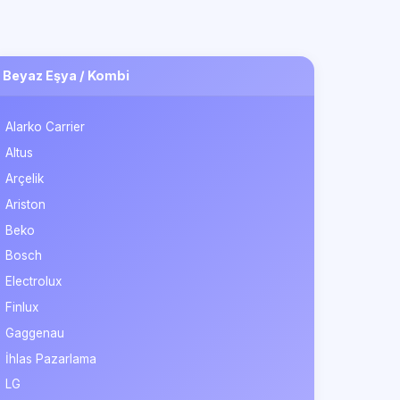
Beyaz Eşya / Kombi
Alarko Carrier
Altus
Arçelik
Ariston
Beko
Bosch
Electrolux
Finlux
Gaggenau
İhlas Pazarlama
LG