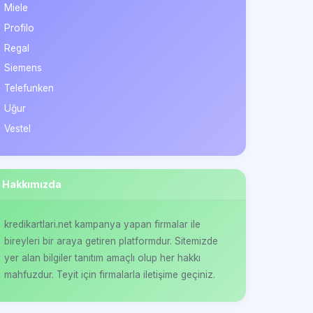
Miele
Profilo
Regal
Siemens
Telefunken
Uğur
Vestel
Hakkımızda
kredikartlari.net kampanya yapan firmalar ile
bireyleri bir araya getiren platformdur. Sitemizde
yer alan bilgiler tanıtım amaçlı olup her hakkı
mahfuzdur. Teyit için firmalarla iletişime geçiniz.