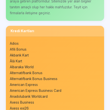
araya getiren platformdur. Sitemizde yer alan bilgiler
tanıtım amaçlı olup her hakkı mahfuzdur. Teyit için
firmalarla iletişime geçiniz.
Kredi Kartları
Adios
Afili Bonus
Akbank Kart
Âlâ Kart
Albaraka World
Alternatifbank Bonus
Alternatifbank Bonus Business
American Express
American Express Business Card
Anadolubank Worldcard
Axess Business
Axess exi26