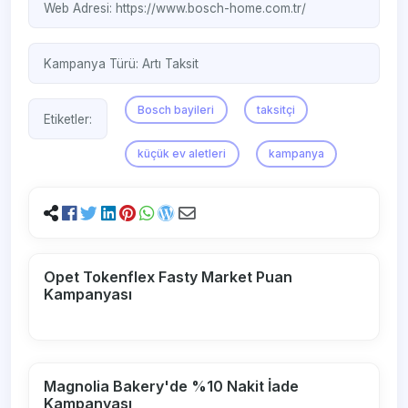
Web Adresi:
https://www.bosch-home.com.tr/
Kampanya Türü:
Artı Taksit
Bosch bayileri
taksitçi
Etiketler:
küçük ev aletleri
kampanya
Opet Tokenflex Fasty Market Puan
Kampanyası
Magnolia Bakery'de %10 Nakit İade
Kampanyası