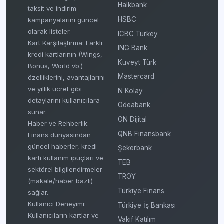
Halkbank
taksit ve indirim
HSBC
kampanyalarını güncel
olarak listeler.
ICBC Turkey
Kart Karşılaştırma: Farklı
ING Bank
kredi kartlarının (Wings,
Kuveyt Türk
Bonus, World vb.)
Mastercard
özelliklerini, avantajlarını
ve yıllık ücret gibi
N Kolay
detaylarını kullanıcılara
Odeabank
sunar.
ON Dijital
Haber ve Rehberlik:
QNB Finansbank
Finans dünyasından
güncel haberler, kredi
Şekerbank
kartı kullanım ipuçları ve
TEB
sektörel bilgilendirmeler
TROY
(makale/haber bazlı)
Türkiye Finans
sağlar.
Kullanıcı Deneyimi:
Türkiye İş Bankası
Kullanıcıların kartlar ve
Vakıf Katılım