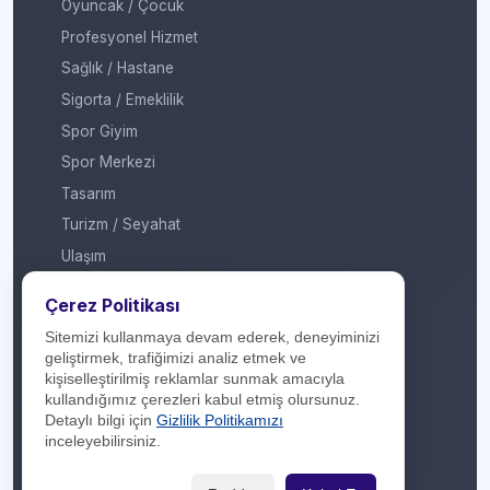
Oyuncak / Çocuk
Profesyonel Hizmet
Sağlık / Hastane
Sigorta / Emeklilik
Spor Giyim
Spor Merkezi
Tasarım
Turizm / Seyahat
Ulaşım
Veteriner / Pet Shop
Çerez Politikası
Yapı Marketi
Sitemizi kullanmaya devam ederek, deneyiminizi
Yurt Dışı / Duty Free
geliştirmek, trafiğimizi analiz etmek ve
kişiselleştirilmiş reklamlar sunmak amacıyla
Hakkımızda
kullandığımız çerezleri kabul etmiş olursunuz.
Detaylı bilgi için
Gizlilik Politikamızı
İletişim
inceleyebilirsiniz.
Yasal Yükümlülük