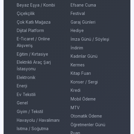
Beyaz Eşya / Kombi
Efsane Cuma
Çiçekçilik
Festival
Çok Katlı Mağaza
Garaj Günleri
Dijital Platform
Hediye
E-Ticaret / Online
İmza Günü / Söyleşi
Alışveriş
İndirim
Eğitim / Kırtasiye
Kadınlar Günü
Elektrikli Araç Şarj
Kermes
İstasyonu
Kitap Fuarı
Elektronik
Konser / Sergi
Enerji
Kredi
Ev Tekstili
Mobil Ödeme
Genel
MTV
Giyim / Tekstil
Otomatik Ödeme
Havayolu / Havalimanı
Öğretmenler Günü
Isıtma / Soğutma
Puan