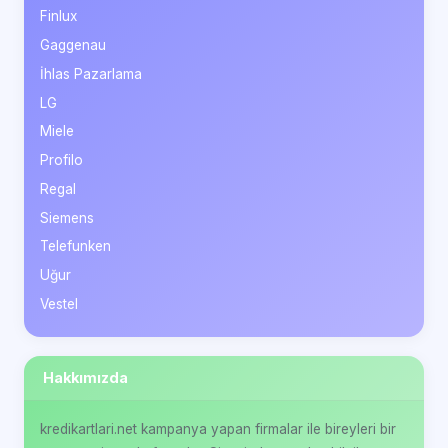
Finlux
Gaggenau
İhlas Pazarlama
LG
Miele
Profilo
Regal
Siemens
Telefunken
Uğur
Vestel
Hakkımızda
kredikartlari.net kampanya yapan firmalar ile bireyleri bir