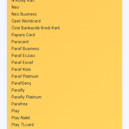
N Kolay Kart
Neo
Neo Business
Opet Worldcard
Özel Bankacılık Kredi Kartı
Papara Card
Paracard
Paraf Business
Paraf Eczacı
Paraf Esnaf
Paraf Kobi
Paraf Platinum
ParafGenç
Parafly
Parafly Platinum
Parafree
Play
Play Nakit
Play TLcard