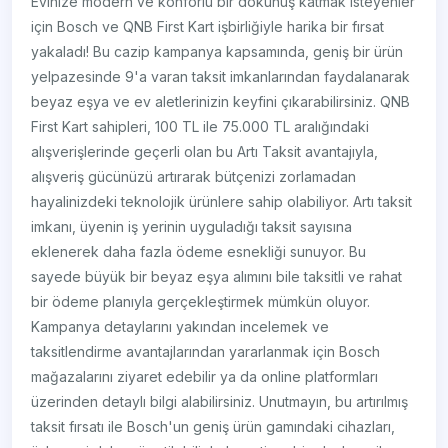
Evinize modern ve konforlu bir dokunuş katmak isteyenler
için Bosch ve QNB First Kart işbirliğiyle harika bir fırsat
yakaladı! Bu cazip kampanya kapsamında, geniş bir ürün
yelpazesinde 9'a varan taksit imkanlarından faydalanarak
beyaz eşya ve ev aletlerinizin keyfini çıkarabilirsiniz. QNB
First Kart sahipleri, 100 TL ile 75.000 TL aralığındaki
alışverişlerinde geçerli olan bu Artı Taksit avantajıyla,
alışveriş gücünüzü artırarak bütçenizi zorlamadan
hayalinizdeki teknolojik ürünlere sahip olabiliyor. Artı taksit
imkanı, üyenin iş yerinin uyguladığı taksit sayısına
eklenerek daha fazla ödeme esnekliği sunuyor. Bu
sayede büyük bir beyaz eşya alımını bile taksitli ve rahat
bir ödeme planıyla gerçekleştirmek mümkün oluyor.
Kampanya detaylarını yakından incelemek ve
taksitlendirme avantajlarından yararlanmak için Bosch
mağazalarını ziyaret edebilir ya da online platformları
üzerinden detaylı bilgi alabilirsiniz. Unutmayın, bu artırılmış
taksit fırsatı ile Bosch'un geniş ürün gamındaki cihazları,