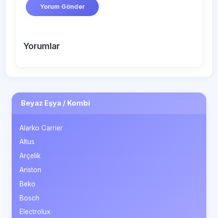
Yorum Gönder
Yorumlar
Beyaz Eşya / Kombi
Alarko Carrier
Altus
Arçelik
Ariston
Beko
Bosch
Electrolux