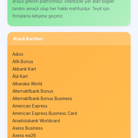
araya getiren platformdur. Sitemizde yer alan bilgiler
tanıtım amaçlı olup her hakkı mahfuzdur. Teyit için
firmalarla iletişime geçiniz.
Kredi Kartları
Adios
Afili Bonus
Akbank Kart
Âlâ Kart
Albaraka World
Alternatifbank Bonus
Alternatifbank Bonus Business
American Express
American Express Business Card
Anadolubank Worldcard
Axess Business
Axess exi26