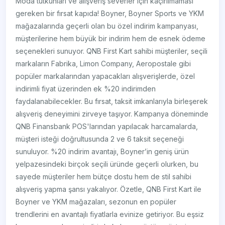
Moda tutkunları ve alışveriş severler için kaçırılmaması
gereken bir fırsat kapıda! Boyner, Boyner Sports ve YKM
mağazalarında geçerli olan bu özel indirim kampanyası,
müşterilerine hem büyük bir indirim hem de esnek ödeme
seçenekleri sunuyor. QNB First Kart sahibi müşteriler, seçili
markaların Fabrika, Limon Company, Aeropostale gibi
popüler markalarından yapacakları alışverişlerde, özel
indirimli fiyat üzerinden ek %20 indirimden
faydalanabilecekler. Bu fırsat, taksit imkanlarıyla birleşerek
alışveriş deneyimini zirveye taşıyor. Kampanya döneminde
QNB Finansbank POS'larından yapılacak harcamalarda,
müşteri isteği doğrultusunda 2 ve 6 taksit seçeneği
sunuluyor. %20 indirim avantajı, Boyner’in geniş ürün
yelpazesindeki birçok seçili üründe geçerli olurken, bu
sayede müşteriler hem bütçe dostu hem de stil sahibi
alışveriş yapma şansı yakalıyor. Özetle, QNB First Kart ile
Boyner ve YKM mağazaları, sezonun en popüler
trendlerini en avantajlı fiyatlarla evinize getiriyor. Bu eşsiz