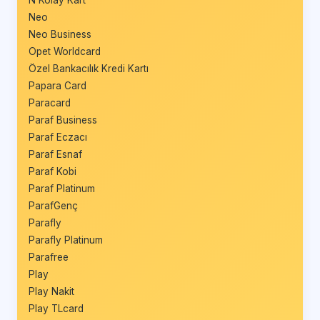
N Kolay Kart
Neo
Neo Business
Opet Worldcard
Özel Bankacılık Kredi Kartı
Papara Card
Paracard
Paraf Business
Paraf Eczacı
Paraf Esnaf
Paraf Kobi
Paraf Platinum
ParafGenç
Parafly
Parafly Platinum
Parafree
Play
Play Nakit
Play TLcard