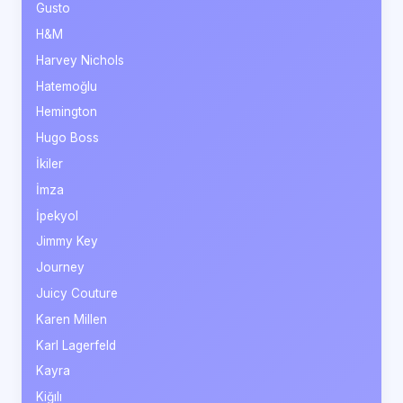
Gusto
H&M
Harvey Nichols
Hatemoğlu
Hemington
Hugo Boss
İkiler
İmza
İpekyol
Jimmy Key
Journey
Juicy Couture
Karen Millen
Karl Lagerfeld
Kayra
Kiğılı