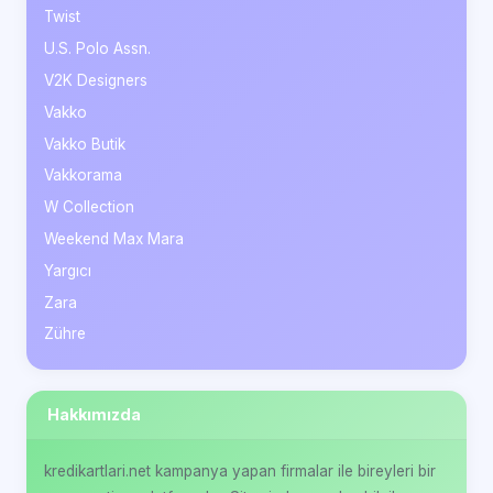
Twist
U.S. Polo Assn.
V2K Designers
Vakko
Vakko Butik
Vakkorama
W Collection
Weekend Max Mara
Yargıcı
Zara
Zühre
Hakkımızda
kredikartlari.net kampanya yapan firmalar ile bireyleri bir