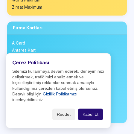
World Platinum
Ziraat Maximum
Firma Kartları
A Card
Antares Kart
Aytemiz Kart
Çerez Politikası
BP Club Card
Sitemizi kullanmaya devam ederek, deneyiminizi
CarrefourSA Kart
geliştirmek, trafiğimizi analiz etmek ve
Kartuş
kişiselleştirilmiş reklamlar sunmak amacıyla
Ki! Kart
kullandığımız çerezleri kabul etmiş olursunuz.
Money Club Card
Detaylı bilgi için
Gizlilik Politikamızı
inceleyebilirsiniz.
Opet Kart
Positive Card
Reddet
Kabul Et
Shell ClubSmart Kart