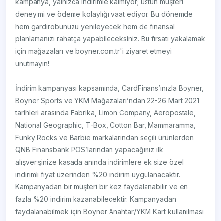
kampanya, yalnızca indirimle kalmıyor; üstün müşteri
deneyimi ve ödeme kolaylığı vaat ediyor. Bu dönemde
hem gardırobunuzu yenileyecek hem de finansal
planlamanızı rahatça yapabileceksiniz. Bu fırsatı yakalamak
için mağazaları ve boyner.com.tr'i ziyaret etmeyi
unutmayın!
İndirim kampanyası kapsamında, CardFinans’ınızla Boyner,
Boyner Sports ve YKM Mağazaları’ndan 22-26 Mart 2021
tarihleri arasında Fabrika, Limon Company, Aeropostale,
National Geographic, T-Box, Cotton Bar, Mammaramma,
Funky Rocks ve Barbie markalarından seçili ürünlerden
QNB Finansbank POS’larından yapacağınız ilk
alışverişinize kasada anında indirimlere ek size özel
indirimli fiyat üzerinden %20 indirim uygulanacaktır.
Kampanyadan bir müşteri bir kez faydalanabilir ve en
fazla %20 indirim kazanabilecektir. Kampanyadan
faydalanabilmek için Boyner Anahtar/YKM Kart kullanılması