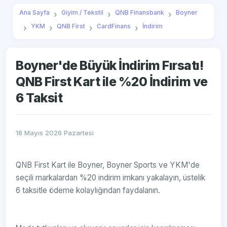
Ana Sayfa
Giyim / Tekstil
QNB Finansbank
Boyner
YKM
QNB First
CardFinans
İndirim
Boyner'de Büyük İndirim Fırsatı!
QNB First Kart ile %20 İndirim ve
6 Taksit
18 Mayıs 2026 Pazartesi
QNB First Kart ile Boyner, Boyner Sports ve YKM'de
seçili markalardan %20 indirim imkanı yakalayın, üstelik
6 taksitle ödeme kolaylığından faydalanın.