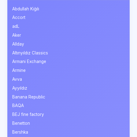
Abdullah Kiğılı
Accort
adL
Aker
Allday
Altınyıldız Classics
Armani Exchange
Armine
Avva
Ayyıldız
Banana Republic
BAQA
BEJ fine factory
Benetton
Bershka