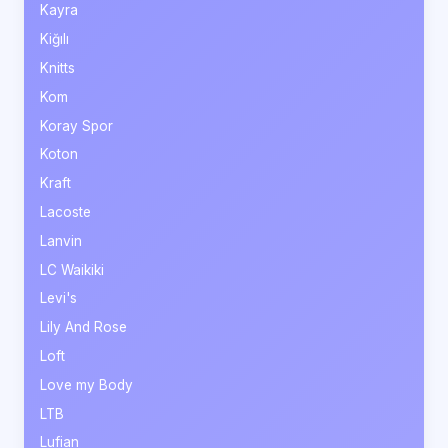
Kayra
Kiğılı
Knitts
Kom
Koray Spor
Koton
Kraft
Lacoste
Lanvin
LC Waikiki
Levi's
Lily And Rose
Loft
Love my Body
LTB
Lufian