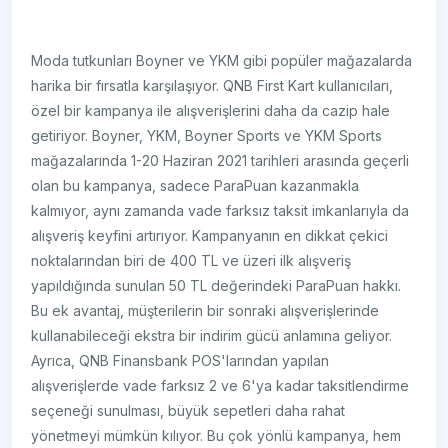
Moda tutkunları Boyner ve YKM gibi popüler mağazalarda
harika bir fırsatla karşılaşıyor. QNB First Kart kullanıcıları,
özel bir kampanya ile alışverişlerini daha da cazip hale
getiriyor. Boyner, YKM, Boyner Sports ve YKM Sports
mağazalarında 1-20 Haziran 2021 tarihleri arasında geçerli
olan bu kampanya, sadece ParaPuan kazanmakla
kalmıyor, aynı zamanda vade farksız taksit imkanlarıyla da
alışveriş keyfini artırıyor. Kampanyanın en dikkat çekici
noktalarından biri de 400 TL ve üzeri ilk alışveriş
yapıldığında sunulan 50 TL değerindeki ParaPuan hakkı.
Bu ek avantaj, müşterilerin bir sonraki alışverişlerinde
kullanabileceği ekstra bir indirim gücü anlamına geliyor.
Ayrıca, QNB Finansbank POS'larından yapılan
alışverişlerde vade farksız 2 ve 6'ya kadar taksitlendirme
seçeneği sunulması, büyük sepetleri daha rahat
yönetmeyi mümkün kılıyor. Bu çok yönlü kampanya, hem