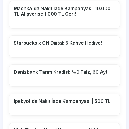
Machka'da Nakit İade Kampanyası: 10.000
TL Alışverişe 1.000 TL Geri!
Starbucks x ON Dijital: 5 Kahve Hediye!
Denizbank Tarım Kredisi: %0 Faiz, 60 Ay!
Ipekyol'da Nakit İade Kampanyası | 500 TL