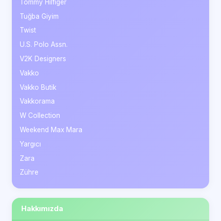
Tommy Hilfiger
Tuğba Giyim
Twist
U.S. Polo Assn.
V2K Designers
Vakko
Vakko Butik
Vakkorama
W Collection
Weekend Max Mara
Yargıcı
Zara
Zühre
Hakkımızda