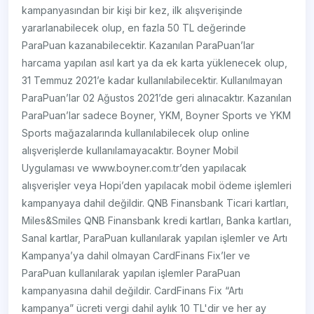
kampanyasından bir kişi bir kez, ilk alışverişinde
yararlanabilecek olup, en fazla 50 TL değerinde
ParaPuan kazanabilecektir. Kazanılan ParaPuan’lar
harcama yapılan asıl kart ya da ek karta yüklenecek olup,
31 Temmuz 2021’e kadar kullanılabilecektir. Kullanılmayan
ParaPuan’lar 02 Ağustos 2021’de geri alınacaktır. Kazanılan
ParaPuan’lar sadece Boyner, YKM, Boyner Sports ve YKM
Sports mağazalarında kullanılabilecek olup online
alışverişlerde kullanılamayacaktır. Boyner Mobil
Uygulaması ve www.boyner.com.tr’den yapılacak
alışverişler veya Hopi’den yapılacak mobil ödeme işlemleri
kampanyaya dahil değildir. QNB Finansbank Ticari kartları,
Miles&Smiles QNB Finansbank kredi kartları, Banka kartları,
Sanal kartlar, ParaPuan kullanılarak yapılan işlemler ve Artı
Kampanya’ya dahil olmayan CardFinans Fix’ler ve
ParaPuan kullanılarak yapılan işlemler ParaPuan
kampanyasına dahil değildir. CardFinans Fix “Artı
kampanya” ücreti vergi dahil aylık 10 TL'dir ve her ay