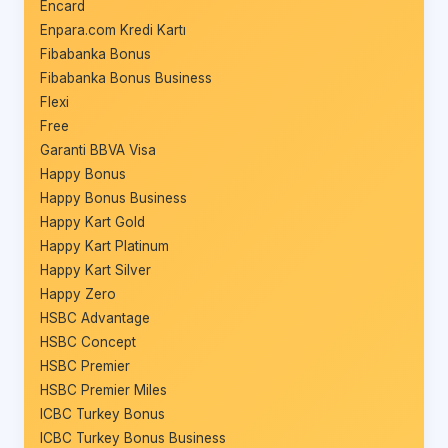
Encard
Enpara.com Kredi Kartı
Fibabanka Bonus
Fibabanka Bonus Business
Flexi
Free
Garanti BBVA Visa
Happy Bonus
Happy Bonus Business
Happy Kart Gold
Happy Kart Platinum
Happy Kart Silver
Happy Zero
HSBC Advantage
HSBC Concept
HSBC Premier
HSBC Premier Miles
ICBC Turkey Bonus
ICBC Turkey Bonus Business