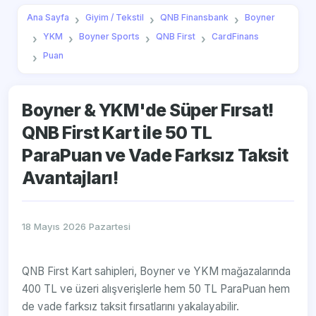
Ana Sayfa
Giyim / Tekstil
QNB Finansbank
Boyner
YKM
Boyner Sports
QNB First
CardFinans
Puan
Boyner & YKM'de Süper Fırsat!
QNB First Kart ile 50 TL
ParaPuan ve Vade Farksız Taksit
Avantajları!
18 Mayıs 2026 Pazartesi
QNB First Kart sahipleri, Boyner ve YKM mağazalarında
400 TL ve üzeri alışverişlerle hem 50 TL ParaPuan hem
de vade farksız taksit fırsatlarını yakalayabilir.