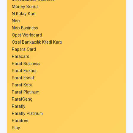
Money Bonus
N Kolay Kart
Neo
Neo Business
Opet Worldcard
Özel Bankacılık Kredi Kartı
Papara Card
Paracard
Paraf Business
Paraf Eczacı
Paraf Esnaf
Paraf Kobi
Paraf Platinum
ParafGenç
Parafly
Parafly Platinum
Parafree
Play