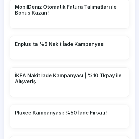
MobilDeniz Otomatik Fatura Talimatları ile
Bonus Kazan!
Enplus'ta %5 Nakit İade Kampanyası
İKEA Nakit İade Kampanyası | %10 Tkpay ile
Alışveriş
Pluxee Kampanyası: %50 İade Fırsatı!