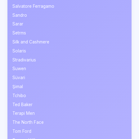
Salvatore Ferragamo
Sandro
Sarar
Setrms
Silk and Cashmere
Solaris
Stradivarius
Suwen
Süvari
Şimal
Tchibo
Ted Baker
Terapi Men
The North Face
Tom Ford