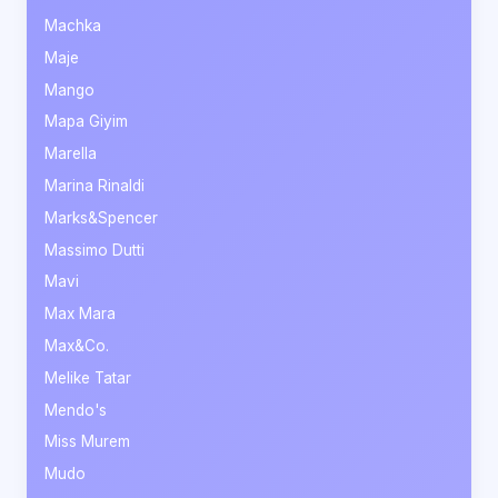
Machka
Maje
Mango
Mapa Giyim
Marella
Marina Rinaldi
Marks&Spencer
Massimo Dutti
Mavi
Max Mara
Max&Co.
Melike Tatar
Mendo's
Miss Murem
Mudo