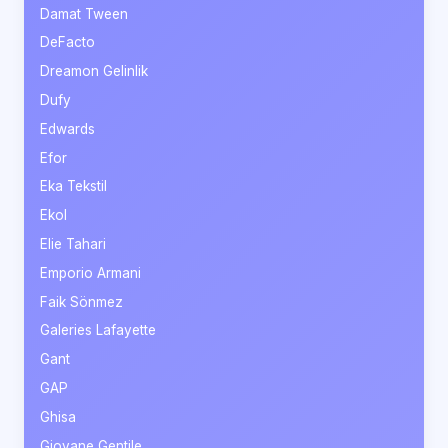
Damat Tween
DeFacto
Dreamon Gelinlik
Dufy
Edwards
Efor
Eka Tekstil
Ekol
Elie Tahari
Emporio Armani
Faik Sönmez
Galeries Lafayette
Gant
GAP
Ghisa
Giovane Gentile