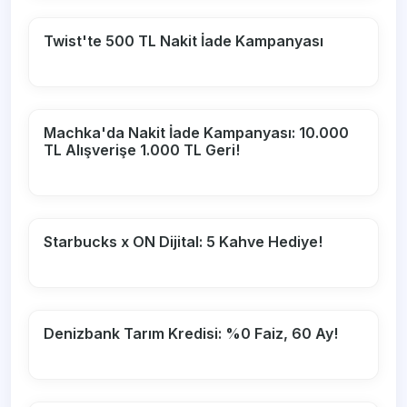
Twist'te 500 TL Nakit İade Kampanyası
Machka'da Nakit İade Kampanyası: 10.000
TL Alışverişe 1.000 TL Geri!
Starbucks x ON Dijital: 5 Kahve Hediye!
Denizbank Tarım Kredisi: %0 Faiz, 60 Ay!