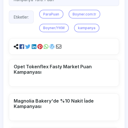
ParaPuan
Boyner.com.tr
Etiketler:
Boyner/YKM
kampanya
Opet Tokenflex Fasty Market Puan
Kampanyası
Magnolia Bakery'de %10 Nakit İade
Kampanyası