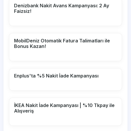
Denizbank Nakit Avans Kampanyası: 2 Ay
Faizsiz!
MobilDeniz Otomatik Fatura Talimatları ile
Bonus Kazan!
Enplus'ta %5 Nakit İade Kampanyası
İKEA Nakit İade Kampanyası | %10 Tkpay ile
Alışveriş