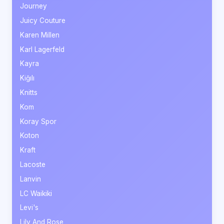
Journey
Juicy Couture
Karen Millen
Karl Lagerfeld
Kayra
Kiğılı
Knitts
Kom
Koray Spor
Koton
Kraft
Lacoste
Lanvin
LC Waikiki
Levi's
Lily And Rose