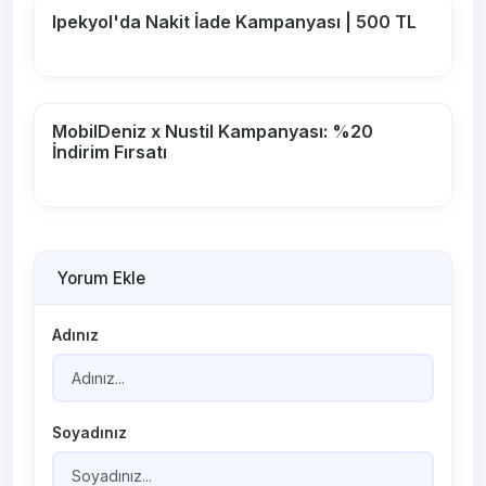
Ipekyol'da Nakit İade Kampanyası | 500 TL
MobilDeniz x Nustil Kampanyası: %20
İndirim Fırsatı
Yorum Ekle
Adınız
Soyadınız