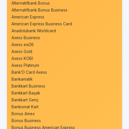
Alternatifbank Bonus
Alternatifbank Bonus Business
American Express
American Express Business Card
Anadolubank Worldcard
Axess Business
Axess exi26
Axess Gold
Axess KOBİ
Axess Platinum
Bank’O Card Axess
Bankamatik
Bankkart Business
Bankkart Başak
Bankkart Genç
Bankomat Kart
Bonus Amex
Bonus Business
Bonus Business American Express