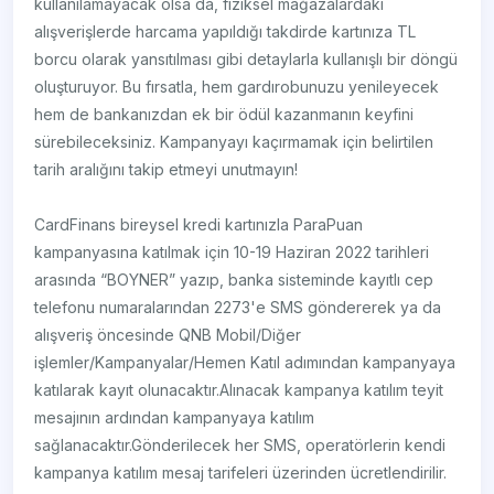
kullanılamayacak olsa da, fiziksel mağazalardaki
alışverişlerde harcama yapıldığı takdirde kartınıza TL
borcu olarak yansıtılması gibi detaylarla kullanışlı bir döngü
oluşturuyor. Bu fırsatla, hem gardırobunuzu yenileyecek
hem de bankanızdan ek bir ödül kazanmanın keyfini
sürebileceksiniz. Kampanyayı kaçırmamak için belirtilen
tarih aralığını takip etmeyi unutmayın!
CardFinans bireysel kredi kartınızla ParaPuan
kampanyasına katılmak için 10-19 Haziran 2022 tarihleri
arasında “BOYNER” yazıp, banka sisteminde kayıtlı cep
telefonu numaralarından 2273'e SMS göndererek ya da
alışveriş öncesinde QNB Mobil/Diğer
işlemler/Kampanyalar/Hemen Katıl adımından kampanyaya
katılarak kayıt olunacaktır.Alınacak kampanya katılım teyit
mesajının ardından kampanyaya katılım
sağlanacaktır.Gönderilecek her SMS, operatörlerin kendi
kampanya katılım mesaj tarifeleri üzerinden ücretlendirilir.