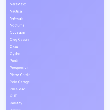
NaraMaxx
Nautica
Network
Nocturne
Occasion
Oleg Cassini
Oxxo
Oysho
Penti
Perspective
Pierre Cardin
Polo Garage
Pull&Bear
QUE
Ramsey