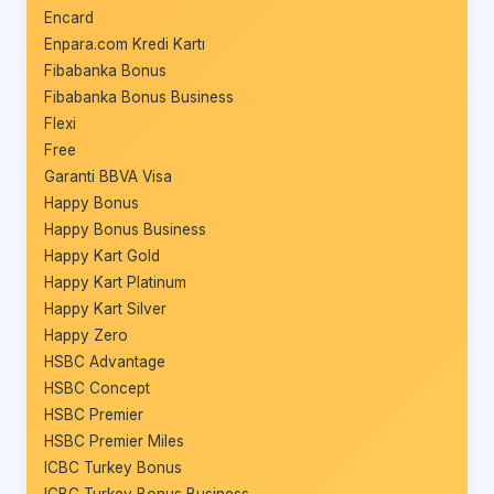
Encard
Enpara.com Kredi Kartı
Fibabanka Bonus
Fibabanka Bonus Business
Flexi
Free
Garanti BBVA Visa
Happy Bonus
Happy Bonus Business
Happy Kart Gold
Happy Kart Platinum
Happy Kart Silver
Happy Zero
HSBC Advantage
HSBC Concept
HSBC Premier
HSBC Premier Miles
ICBC Turkey Bonus