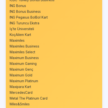
ICBC Turkey Bonus Business
ING Bonus
ING Bonus Business
ING Pegasus BolBol Kart
ING Turuncu Ekstra
İş’te Üniversiteli
KoçAilem Kart
Maximiles
Maximiles Business
Maximiles Select
Maximum Business
Maximum Gaming
Maximum Genç
Maximum Gold
Maximum Platinum
Maxipara Kart
MercedesCard
Metal The Platinum Card
Miles&Smiles