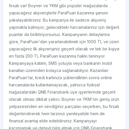
fırsatı var! Boyner ve YKM gibi popüler mağazalarda
yapacağınız alışverişlerle ParaPuan kazanma şansını
yakalayabilirsiniz. Bu kampanya ile sadece alışveriş
yapmakla kalmıyor, gelecekteki harcamalarınız için değerli
puanlar da biriktiriyorsunuz. Kampanyanın detaylarına
göre, ParaPuan'dan yararlanabilmek için 1000 TL ve üzeri
yapacağınız ilk alışverişiniz geçerli olacak ve tek bir kişiye
en fazla 200 TL ParaPuan kazanma hakkı tanınıyor.
Kampanyaya katılım, SMS yoluyla veya bankanın mobil
kanalları üzerinden kolayca sağlanabiliyor. Kazanılan
ParaPuan'lar, kredi kartınıza yüklendikten sonra online
harcamalarda kullanılamayacak, yalnızca fiziksel
mağazalardaki QNB Finansbank üye işyerlerinde geçerli
olacak olması dikkat çekici. Boyner ve YKM'nin geniş ürün
yelpazesinden en sevdiğiniz parçaları seçerken, bu fırsatı
değerlendirerek hem tarzınızı yenileyebilir hem de
finansal avantaj elde edebilirsiniz. Kampanyayı
kaçırmamak ve detaylı bilgi almak için QNB Finansbank