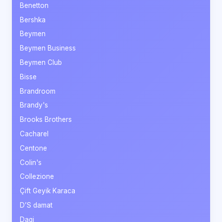
Benetton
Bershka
Beymen
Beymen Business
Beymen Club
Bisse
Brandroom
Brandy's
Brooks Brothers
Cacharel
Centone
Colin's
Collezione
Çift Geyik Karaca
D’S damat
Dagi