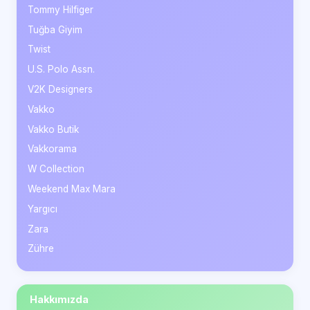
Tommy Hilfiger
Tuğba Giyim
Twist
U.S. Polo Assn.
V2K Designers
Vakko
Vakko Butik
Vakkorama
W Collection
Weekend Max Mara
Yargıcı
Zara
Zühre
Hakkımızda