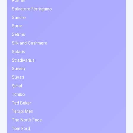
Roman
Salvatore Ferragamo
Sandro
Sarar
Setrms
Silk and Cashmere
Solaris
Stradivarius
Suwen
Süvari
Şimal
Tchibo
Ted Baker
Terapi Men
The North Face
Tom Ford