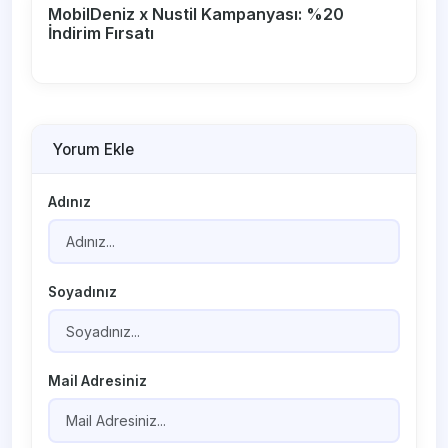
MobilDeniz x Nustil Kampanyası: %20
İndirim Fırsatı
Yorum Ekle
Adınız
Soyadınız
Mail Adresiniz