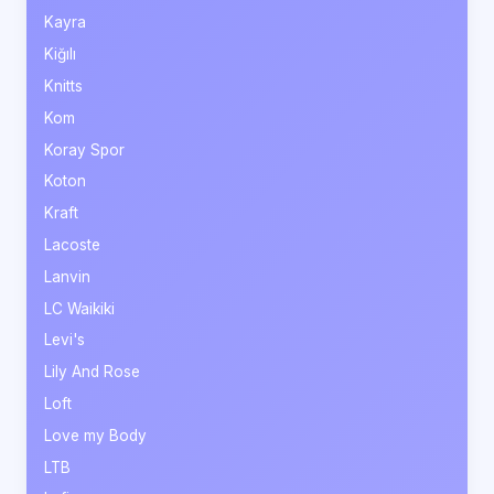
Kayra
Kiğılı
Knitts
Kom
Koray Spor
Koton
Kraft
Lacoste
Lanvin
LC Waikiki
Levi's
Lily And Rose
Loft
Love my Body
LTB