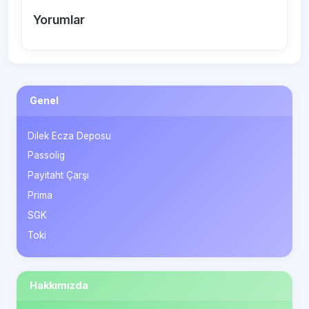
Yorumlar
Genel
Dilek Ecza Deposu
Passolig
Payitaht Çarşı
Prima
SGK
Toki
Hakkımızda