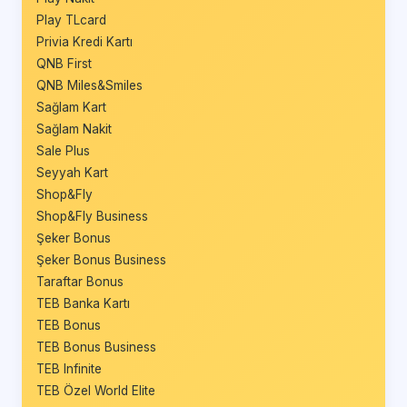
Play TLcard
Privia Kredi Kartı
QNB First
QNB Miles&Smiles
Sağlam Kart
Sağlam Nakit
Sale Plus
Seyyah Kart
Shop&Fly
Shop&Fly Business
Şeker Bonus
Şeker Bonus Business
Taraftar Bonus
TEB Banka Kartı
TEB Bonus
TEB Bonus Business
TEB Infinite
TEB Özel World Elite