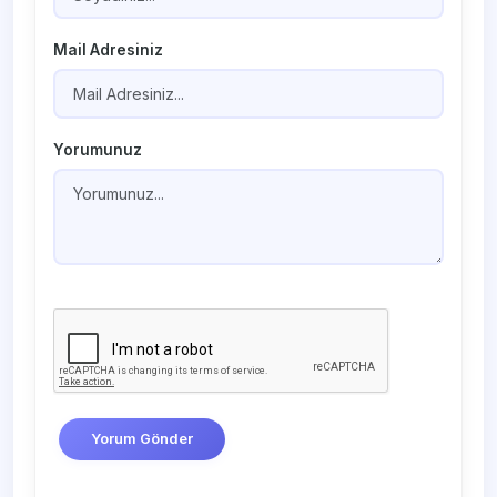
Mail Adresiniz
Yorumunuz
Yorum Gönder