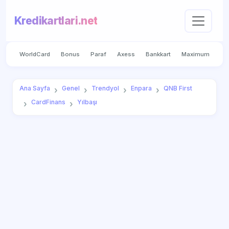
Kredikartlari.net
WorldCard
Bonus
Paraf
Axess
Bankkart
Maximum
Ana Sayfa
Genel
Trendyol
Enpara
QNB First
CardFinans
Yılbaşı