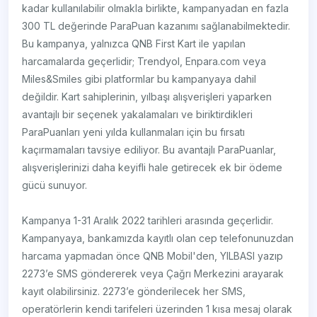
kadar kullanılabilir olmakla birlikte, kampanyadan en fazla
300 TL değerinde ParaPuan kazanımı sağlanabilmektedir.
Bu kampanya, yalnızca QNB First Kart ile yapılan
harcamalarda geçerlidir; Trendyol, Enpara.com veya
Miles&Smiles gibi platformlar bu kampanyaya dahil
değildir. Kart sahiplerinin, yılbaşı alışverişleri yaparken
avantajlı bir seçenek yakalamaları ve biriktirdikleri
ParaPuanları yeni yılda kullanmaları için bu fırsatı
kaçırmamaları tavsiye ediliyor. Bu avantajlı ParaPuanlar,
alışverişlerinizi daha keyifli hale getirecek ek bir ödeme
gücü sunuyor.
Kampanya 1-31 Aralık 2022 tarihleri arasında geçerlidir.
Kampanyaya, bankamızda kayıtlı olan cep telefonunuzdan
harcama yapmadan önce QNB Mobil'den, YILBASI yazıp
2273’e SMS göndererek veya Çağrı Merkezini arayarak
kayıt olabilirsiniz. 2273’e gönderilecek her SMS,
operatörlerin kendi tarifeleri üzerinden 1 kısa mesaj olarak