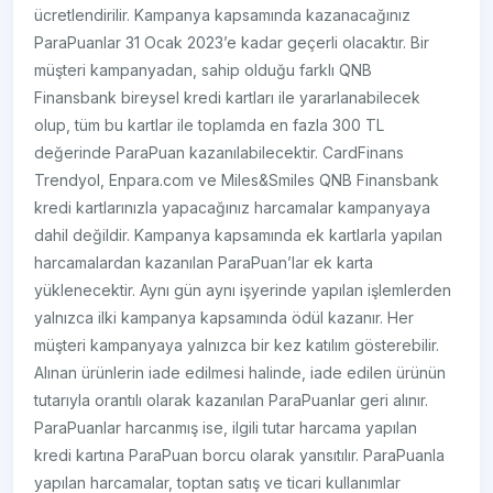
ücretlendirilir. Kampanya kapsamında kazanacağınız
ParaPuanlar 31 Ocak 2023’e kadar geçerli olacaktır. Bir
müşteri kampanyadan, sahip olduğu farklı QNB
Finansbank bireysel kredi kartları ile yararlanabilecek
olup, tüm bu kartlar ile toplamda en fazla 300 TL
değerinde ParaPuan kazanılabilecektir. CardFinans
Trendyol, Enpara.com ve Miles&Smiles QNB Finansbank
kredi kartlarınızla yapacağınız harcamalar kampanyaya
dahil değildir. Kampanya kapsamında ek kartlarla yapılan
harcamalardan kazanılan ParaPuan’lar ek karta
yüklenecektir. Aynı gün aynı işyerinde yapılan işlemlerden
yalnızca ilki kampanya kapsamında ödül kazanır. Her
müşteri kampanyaya yalnızca bir kez katılım gösterebilir.
Alınan ürünlerin iade edilmesi halinde, iade edilen ürünün
tutarıyla orantılı olarak kazanılan ParaPuanlar geri alınır.
ParaPuanlar harcanmış ise, ilgili tutar harcama yapılan
kredi kartına ParaPuan borcu olarak yansıtılır. ParaPuanla
yapılan harcamalar, toptan satış ve ticari kullanımlar