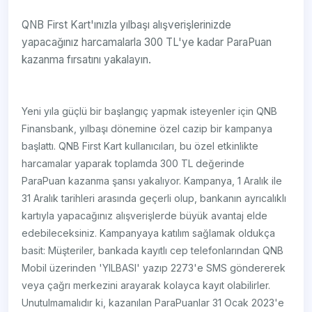
QNB First Kart'ınızla yılbaşı alışverişlerinizde
yapacağınız harcamalarla 300 TL'ye kadar ParaPuan
kazanma fırsatını yakalayın.
Yeni yıla güçlü bir başlangıç yapmak isteyenler için QNB
Finansbank, yılbaşı dönemine özel cazip bir kampanya
başlattı. QNB First Kart kullanıcıları, bu özel etkinlikte
harcamalar yaparak toplamda 300 TL değerinde
ParaPuan kazanma şansı yakalıyor. Kampanya, 1 Aralık ile
31 Aralık tarihleri arasında geçerli olup, bankanın ayrıcalıklı
kartıyla yapacağınız alışverişlerde büyük avantaj elde
edebileceksiniz. Kampanyaya katılım sağlamak oldukça
basit: Müşteriler, bankada kayıtlı cep telefonlarından QNB
Mobil üzerinden 'YILBASI' yazıp 2273'e SMS göndererek
veya çağrı merkezini arayarak kolayca kayıt olabilirler.
Unutulmamalıdır ki, kazanılan ParaPuanlar 31 Ocak 2023'e