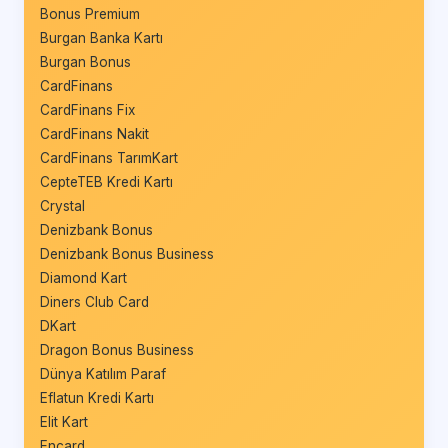
Bonus Premium
Burgan Banka Kartı
Burgan Bonus
CardFinans
CardFinans Fix
CardFinans Nakit
CardFinans TarımKart
CepteTEB Kredi Kartı
Crystal
Denizbank Bonus
Denizbank Bonus Business
Diamond Kart
Diners Club Card
DKart
Dragon Bonus Business
Dünya Katılım Paraf
Eflatun Kredi Kartı
Elit Kart
Encard