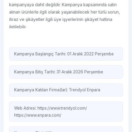
kampanyaya dahil değildir. Kampanya kapsamında satın
alınan ürünlerle ilgili olarak yaşanabilecek her türlü sorun,
itiraz ve şikâyetler ilgili üye işyerlerinin şikâyet hattına
iletilebilir.
Kampanya Başlangıç Tarihi: 01 Aralık 2022 Perşembe
Kampanya Bitiş Tarihi: 31 Aralık 2026 Perşembe
Kampanya Katılan Firma(lar):
Trendyol
Enpara
Web Adresi:
https://www.trendyol.com/
https://www.enpara.com/