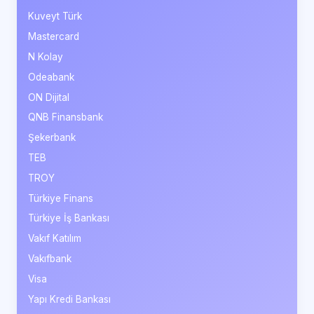
Kuveyt Türk
Mastercard
N Kolay
Odeabank
ON Dijital
QNB Finansbank
Şekerbank
TEB
TROY
Türkiye Finans
Türkiye İş Bankası
Vakıf Katılım
Vakıfbank
Visa
Yapı Kredi Bankası