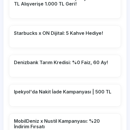
TL Alışverişe 1.000 TL Geri!
Starbucks x ON Dijital: 5 Kahve Hediye!
Denizbank Tarım Kredisi: %0 Faiz, 60 Ay!
Ipekyol'da Nakit İade Kampanyası | 500 TL
MobilDeniz x Nustil Kampanyası: %20
İndirim Fırsatı