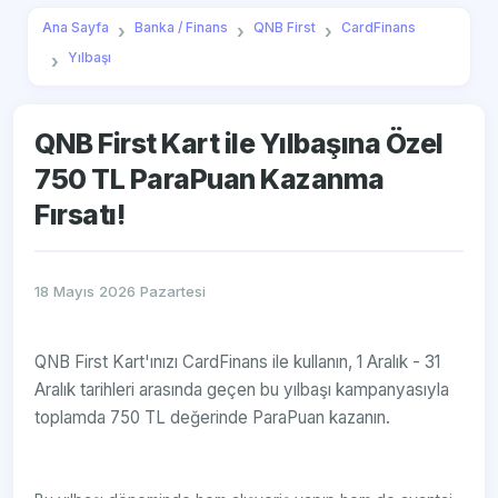
Ana Sayfa
Banka / Finans
QNB First
CardFinans
Yılbaşı
QNB First Kart ile Yılbaşına Özel
750 TL ParaPuan Kazanma
Fırsatı!
18 Mayıs 2026 Pazartesi
QNB First Kart'ınızı CardFinans ile kullanın, 1 Aralık - 31
Aralık tarihleri arasında geçen bu yılbaşı kampanyasıyla
toplamda 750 TL değerinde ParaPuan kazanın.