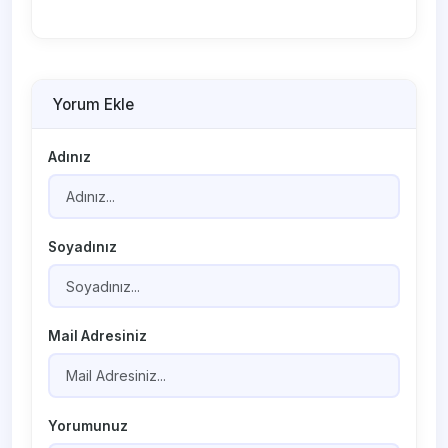
Yorum Ekle
Adınız
Soyadınız
Mail Adresiniz
Yorumunuz