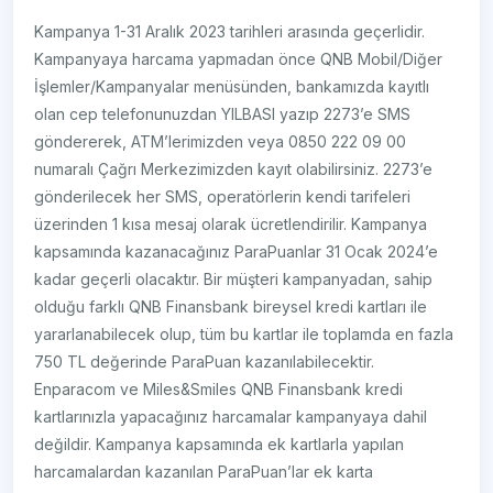
Kampanya 1-31 Aralık 2023 tarihleri arasında geçerlidir.
Kampanyaya harcama yapmadan önce QNB Mobil/Diğer
İşlemler/Kampanyalar menüsünden, bankamızda kayıtlı
olan cep telefonunuzdan YILBASI yazıp 2273’e SMS
göndererek, ATM’lerimizden veya 0850 222 09 00
numaralı Çağrı Merkezimizden kayıt olabilirsiniz. 2273’e
gönderilecek her SMS, operatörlerin kendi tarifeleri
üzerinden 1 kısa mesaj olarak ücretlendirilir. Kampanya
kapsamında kazanacağınız ParaPuanlar 31 Ocak 2024’e
kadar geçerli olacaktır. Bir müşteri kampanyadan, sahip
olduğu farklı QNB Finansbank bireysel kredi kartları ile
yararlanabilecek olup, tüm bu kartlar ile toplamda en fazla
750 TL değerinde ParaPuan kazanılabilecektir.
Enparacom ve Miles&Smiles QNB Finansbank kredi
kartlarınızla yapacağınız harcamalar kampanyaya dahil
değildir. Kampanya kapsamında ek kartlarla yapılan
harcamalardan kazanılan ParaPuan’lar ek karta