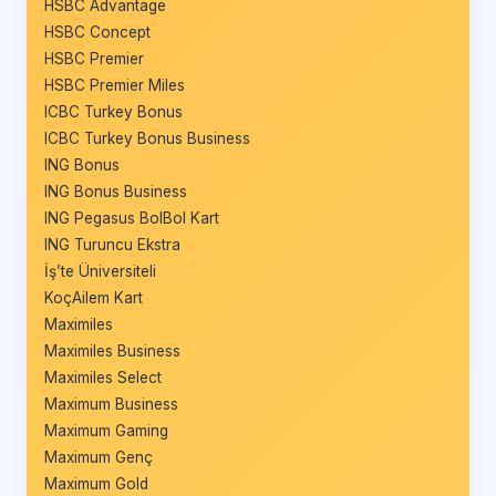
HSBC Advantage
HSBC Concept
HSBC Premier
HSBC Premier Miles
ICBC Turkey Bonus
ICBC Turkey Bonus Business
ING Bonus
ING Bonus Business
ING Pegasus BolBol Kart
ING Turuncu Ekstra
İş’te Üniversiteli
KoçAilem Kart
Maximiles
Maximiles Business
Maximiles Select
Maximum Business
Maximum Gaming
Maximum Genç
Maximum Gold