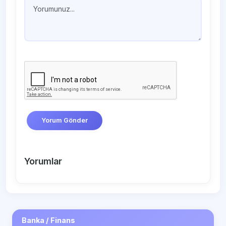
Yorum Gönder
Yorumlar
Banka / Finans