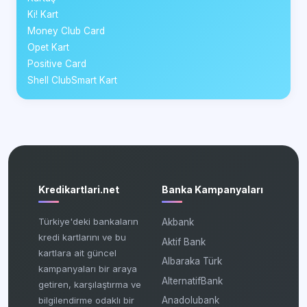
Ki! Kart
Money Club Card
Opet Kart
Positive Card
Shell ClubSmart Kart
Kredikartlari.net
Banka Kampanyaları
Türkiye'deki bankaların
Akbank
kredi kartlarını ve bu
Aktif Bank
kartlara ait güncel
Albaraka Türk
kampanyaları bir araya
AlternatifBank
getiren, karşılaştırma ve
bilgilendirme odaklı bir
Anadolubank