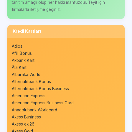
tanıtım amaçlı olup her hakkı mahfuzdur. Teyit için
firmalarla iletişime geçiniz.
Kredi Kartları
Adios
Afili Bonus
Akbank Kart
Âlâ Kart
Albaraka World
Alternatifbank Bonus
Alternatifbank Bonus Business
American Express
American Express Business Card
Anadolubank Worldcard
Axess Business
Axess exi26
Axess Gold