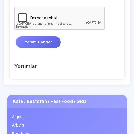
Yorum Gönder
Yorumlar
Kafe / Restoran / Fast Food / Gıda
Algida
Arby's
Baydöner