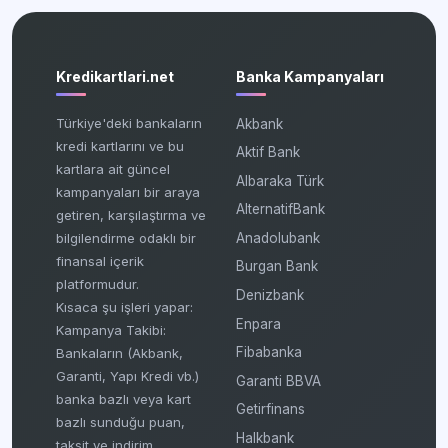
Kredikartlari.net
Banka Kampanyaları
Türkiye'deki bankaların
Akbank
kredi kartlarını ve bu
Aktif Bank
kartlara ait güncel
Albaraka Türk
kampanyaları bir araya
AlternatifBank
getiren, karşılaştırma ve
bilgilendirme odaklı bir
Anadolubank
finansal içerik
Burgan Bank
platformudur.
Denizbank
Kısaca şu işleri yapar:
Enpara
Kampanya Takibi:
Fibabanka
Bankaların (Akbank,
Garanti, Yapı Kredi vb.)
Garanti BBVA
banka bazlı veya kart
Getirfinans
bazlı sunduğu puan,
Halkbank
taksit ve indirim