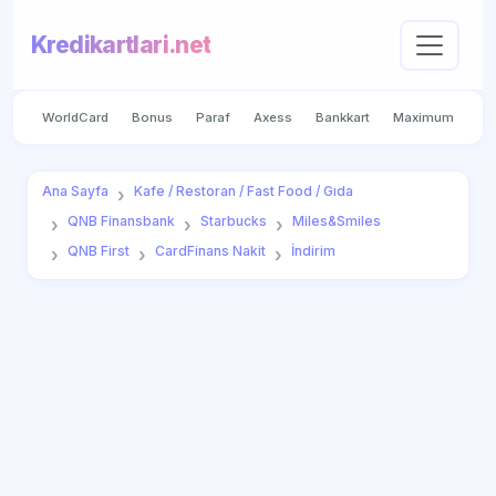
Kredikartlari.net
WorldCard
Bonus
Paraf
Axess
Bankkart
Maximum
Ana Sayfa
Kafe / Restoran / Fast Food / Gıda
QNB Finansbank
Starbucks
Miles&Smiles
QNB First
CardFinans Nakit
İndirim