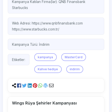
Kampanya Katılan Firma(lar):
QNB Finansbank
Starbucks
Web Adresi:
https://www.qnbfinansbank.com
https://www.starbucks.com.tr/
Kampanya Türü:
İndirim
kampanya
MasterCard
Etiketler:
Kahve hediye
indirim
Wings Rüya Şehirler Kampanyası