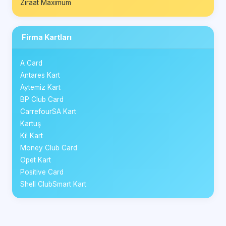
Ziraat Maximum
Firma Kartları
A Card
Antares Kart
Aytemiz Kart
BP Club Card
CarrefourSA Kart
Kartuş
Ki! Kart
Money Club Card
Opet Kart
Positive Card
Shell ClubSmart Kart