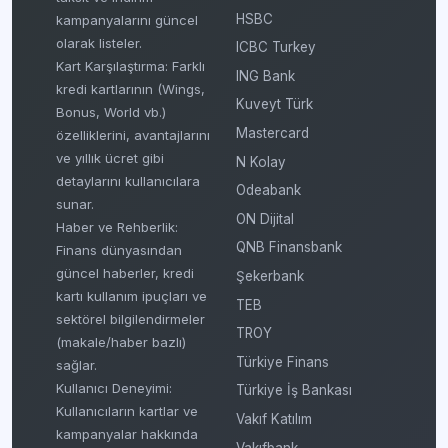
HSBC
kampanyalarını güncel
olarak listeler.
ICBC Turkey
Kart Karşılaştırma: Farklı
ING Bank
kredi kartlarının (Wings,
Kuveyt Türk
Bonus, World vb.)
Mastercard
özelliklerini, avantajlarını
ve yıllık ücret gibi
N Kolay
detaylarını kullanıcılara
Odeabank
sunar.
ON Dijital
Haber ve Rehberlik:
QNB Finansbank
Finans dünyasından
güncel haberler, kredi
Şekerbank
kartı kullanım ipuçları ve
TEB
sektörel bilgilendirmeler
TROY
(makale/haber bazlı)
Türkiye Finans
sağlar.
Kullanıcı Deneyimi:
Türkiye İş Bankası
Kullanıcıların kartlar ve
Vakıf Katılım
kampanyalar hakkında
Vakıfbank