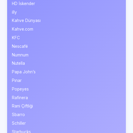
HD İskender
illy
Kahve Dünyası
Kahve.com
KFC
Nescafé
Numnum
Nutella
Papa John’s
Pınar
Popeyes
Rafinera
Rani Çiftliği
Sbarro
Schiller
Starbucks