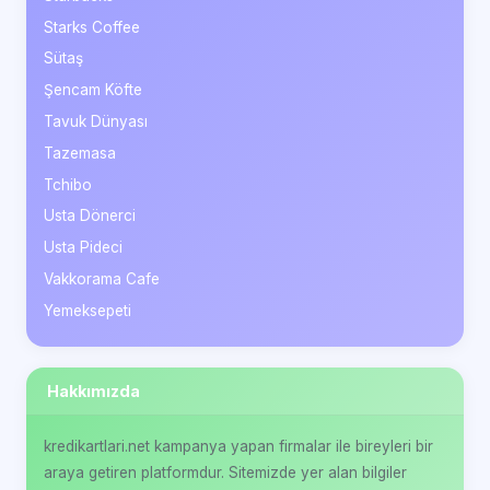
Starks Coffee
Sütaş
Şencam Köfte
Tavuk Dünyası
Tazemasa
Tchibo
Usta Dönerci
Usta Pideci
Vakkorama Cafe
Yemeksepeti
Hakkımızda
kredikartlari.net kampanya yapan firmalar ile bireyleri bir
araya getiren platformdur. Sitemizde yer alan bilgiler