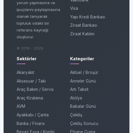
yorum yapmasına ve
Visa
ipuçlarını paylaşmasına
olanak tanıyarak
Yapı Kredi Bankası
topluluk odaklı bir
Ziraat Bankası
referans kaynağı
Ziraat Katılım
oluşturur.
© 2018 - 2026
Sektörler
Kategoriler
Akaryakıt
Aktüel / Broşür
Aksesuar / Takı
Anneler Günü
Araç Bakım / Servis
Artı Taksit
Araç Kiralama
Atölye
AVM
Babalar Günü
Ayakkabı / Çanta
Çekiliş
Banka / Finans
Çekiliş Sonucu
Beyaz Eşya / Kombi
Efsane Cuma