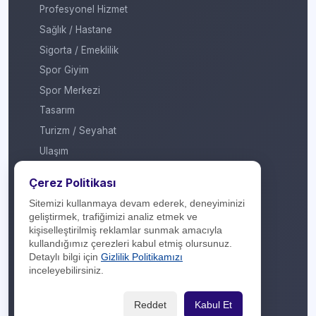
Profesyonel Hizmet
Sağlık / Hastane
Sigorta / Emeklilik
Spor Giyim
Spor Merkezi
Tasarım
Turizm / Seyahat
Ulaşım
Veteriner / Pet Shop
Çerez Politikası
Yapı Marketi
Sitemizi kullanmaya devam ederek, deneyiminizi
Yurt Dışı / Duty Free
geliştirmek, trafiğimizi analiz etmek ve
kişiselleştirilmiş reklamlar sunmak amacıyla
Hakkımızda
kullandığımız çerezleri kabul etmiş olursunuz.
Detaylı bilgi için
Gizlilik Politikamızı
İletişim
inceleyebilirsiniz.
Yasal Yükümlülük
Reddet
Kabul Et
Gizlilik Politikası