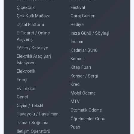
Çiçekçilik
Festival
Çok Katlı Mağaza
Garaj Günleri
Dijital Platform
Hediye
E-Ticaret / Online
İmza Günü / Söyleşi
Alışveriş
İndirim
Eğitim / Kırtasiye
Kadınlar Günü
Elektrikli Araç Şarj
Kermes
İstasyonu
Kitap Fuarı
Elektronik
Konser / Sergi
Enerji
Kredi
Ev Tekstili
Mobil Ödeme
Genel
MTV
Giyim / Tekstil
Otomatik Ödeme
Havayolu / Havalimanı
Öğretmenler Günü
Isıtma / Soğutma
Puan
İletişim Operatörü